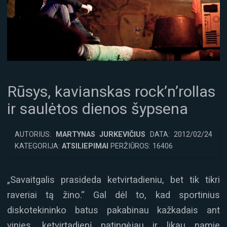
Rūsys, kavianskas rock’n’rollas
ir saulėtos dienos šypsena
AUTORIUS:
MARTYNAS JURKEVIČIUS
DATA: 2012/02/24
KATEGORIJA:
ATSILIEPIMAI
PERŽIŪROS: 16406
„Savaitgalis prasideda ketvirtadieniu, bet tik tikri
raveriai tą žino.“ Gal dėl to, kad sportinius
diskotekininko batus pakabinau kažkadais ant
vinies, ketvirtadienį patingėjau ir likau namie