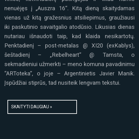
nenuėjęs į „Auszra 16“. Kitą dieną skaitydamas
vienas už kitą gražesnius atsiliepimus, graužiausi
iki paskutinio savaitgalio atodūsio. Likusias dienas
nutariau išnaudoti taip, kad klaida nesikartotų.
Penktadienį – post-metalas @ XI20 (exKablys),
šeštadienį – „Rebelheart“ @ Tamsta, o
sekmadieniui užmerkti – meno komuna pavadinimu
“ARToteka”, o joje – Argentinietis Javier Manik.
Įspūdžiai stiprūs, tad nusiteik lengvam tekstui.
SKAITYTI DAUGIAU »