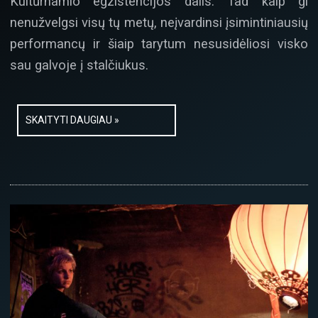
Kultūrnamio egzistencijos dalis. Tad kaip gi
nenužvelgsi visų tų metų, neįvardinsi įsimintiniausių
performancų ir šiaip tarytum nesusidėliosi visko
sau galvoje į stalčiukus.
SKAITYTI DAUGIAU »