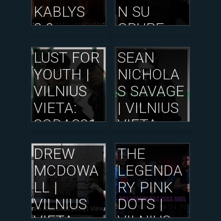
KABLYS
N SU
2.0
GRUPE
DATA:
SEXMOB
LUST FOR
SEAN
2025/11/
– LET X =
YOUTH |
NICHOLA
24
X PART 2 |
VILNIUS
S SAVAGE
VILNIUS
VIETA:
| VILNIUS
VIETA:
SODAS21
VIETA:
COMPENS
23
NARAUTI
A
DREW
THE
DATA:
DATA:
KONCERT
MCDOWA
LEGENDA
2025/10/
2025/09/
Ų SALĖ
LL |
RY PINK
03
28
DATA:
VILNIUS
DOTS |
2025/11/
VIETA:
VILNIUS