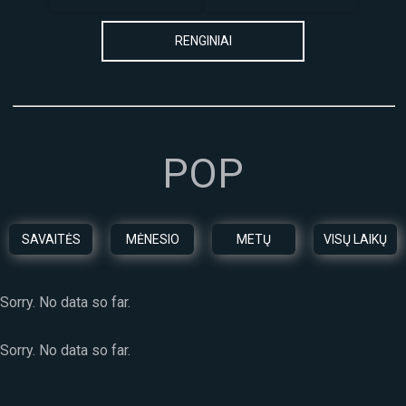
01
KABLYS
VIETA: ŠV.
RENGINIAI
2.0
KOTRYNO
DATA:
S
2025/09/
BAŽNYČIA
12
DATA:
POP
2025/02/
23
SAVAITĖS
MĖNESIO
METŲ
VISŲ LAIKŲ
Sorry. No data so far.
Sorry. No data so far.