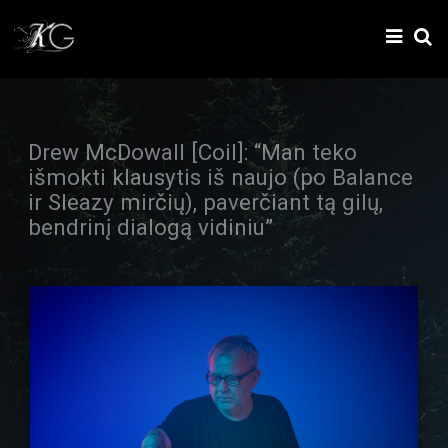
Drew McDowall [Coil]: “Man teko
išmokti klausytis iš naujo (po Balance
ir Sleazy mirčių), paverčiant tą gilų,
bendrinį dialogą vidiniu”