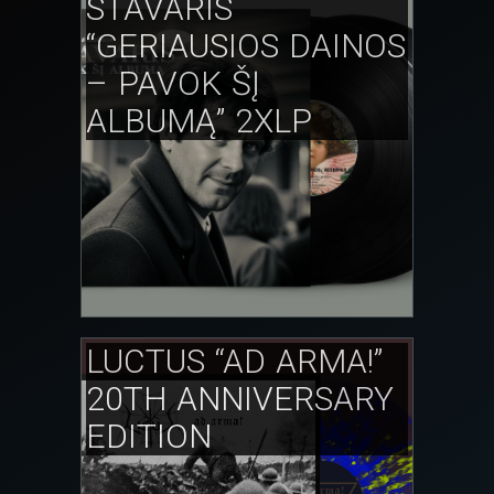
STAVARIS
“GERIAUSIOS DAINOS
– PAVOK ŠĮ
ALBUMĄ” 2XLP
LUCTUS “AD ARMA!”
20TH ANNIVERSARY
EDITION