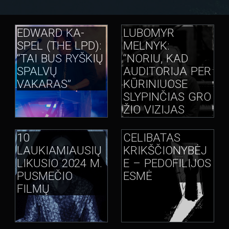
EDWARD KA-
LUBOMYR
SPEL (THE LPD):
MELNYK:
“TAI BUS RYŠKIŲ
“NORIU, KAD
SPALVŲ
AUDITORIJA PER
VAKARAS”
KŪRINIUOSE
SLYPINČIAS GRO
ŽIO VIZIJAS
JAUSTŲSI
LAIMINGA”
10
CELIBATAS
LAUKIAMIAUSIŲ
KRIKŠČIONYBĖJ
LIKUSIO 2024 M.
E – PEDOFILIJOS
PUSMEČIO
ESMĖ
FILMŲ