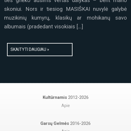
ties grieko ausims vertas dalykas – bent mano
skoniui. Nors ir tiesiog MASIŠKAI nuvylė galybė
muzikinių kumyrų, klasikų ar mohikanų savo
albumais (pradedant visokiais […]
SKAITYTI DAUGIAU »
Kultūrnamis
2012-2026
Apie
Garsų Gelmės
2016-2026