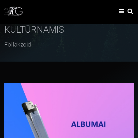
KULTŪRNAMIS
Föllakzoid