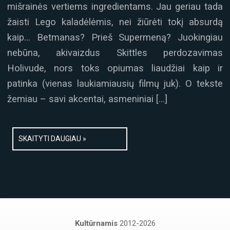
mišrainės vertiems ingredientams. Jau geriau tada
žaisti Lego kaladėlėmis, nei žiūrėti tokį absurdą
kaip… Betmanas? Prieš Supermeną? Juokingiau
nebūna, akivaizdus Skittles perdozavimas
Holivude, nors toks opiumas liaudžiai kaip ir
patinka (vienas laukiamiausių filmų juk). O tekste
žemiau – savi akcentai, asmeniniai […]
SKAITYTI DAUGIAU »
Kultūrnamis
2012-2026