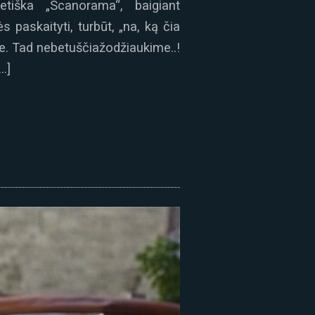
tiška „Scanorama“, baigiant
 paskaityti, turbūt, „na, ką čia
se. Tad nebetuščiažodžiaukime..!
…]