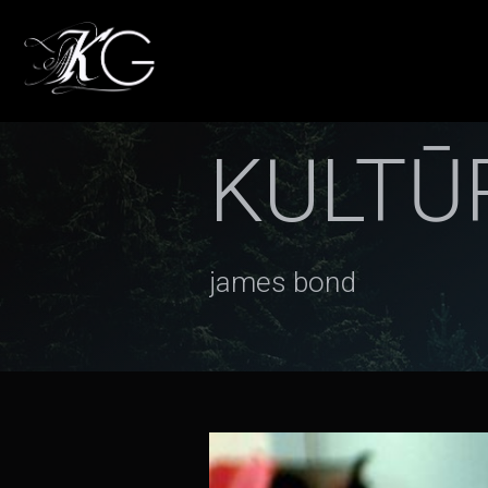
KULTŪ
james bond