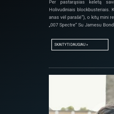
Per pastarąsias keletą sav
Holivudiniais blockbusteriais. K
anas vėl parašė“), o kitų mini 
„007 Spectre” Su Jamesu Bondu
SKAITYTI DAUGIAU »