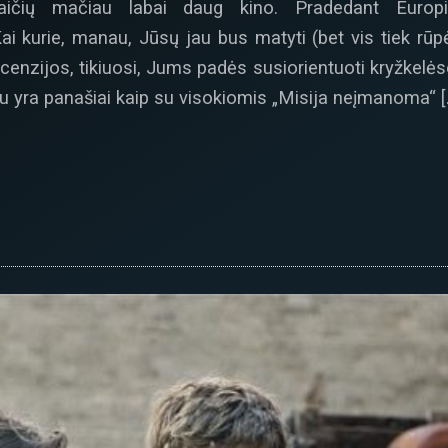
aičių mačiau labai daug kino. Pradedant Europie
ai kurie, manau, Jūsų jau bus matyti (bet vis tiek rūpės
recenzijos, tikiuosi, Jums padės susiorientuoti kryžkelė
 yra panašiai kaip su visokiomis „Misija neįmanoma“ [