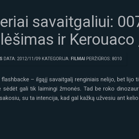
riai savaitgaliui: 007
lėšimas ir Kerouaco 
S
DATA: 2012/11/09 KATEGORIJA:
FILMAI
PERŽIŪROS: 8010
ashbacke – ilgąjį savaitgalį renginiais nelijo, bet lijo
e sėdėt gali tik laimingi žmonės. Tad be roko dinozaurų
akosiu, su ta intencija, kad gal kažką užvesiu ant kelio