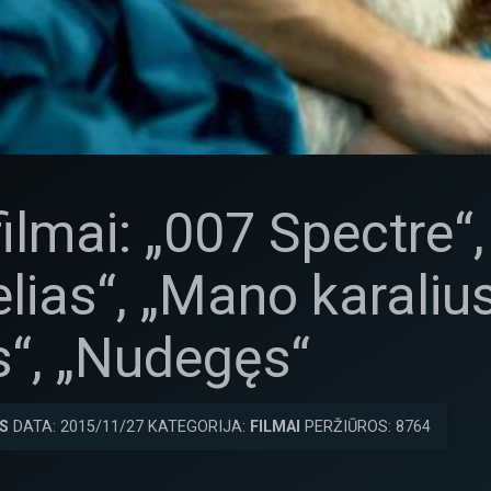
ilmai: „007 Spectre“, 
elias“, „Mano karaliu
s“, „Nudegęs“
S
DATA: 2015/11/27 KATEGORIJA:
FILMAI
PERŽIŪROS: 8764