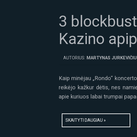
3 blockbuste
Kazino apip
AUTORIUS:
MARTYNAS JURKEVIČIU
Kaip minėjau „Rondo“ koncerto fl
reikėjo kažkur dėtis, nes nami
apie kuriuos labai trumpai papas
SKAITYTI DAUGIAU »