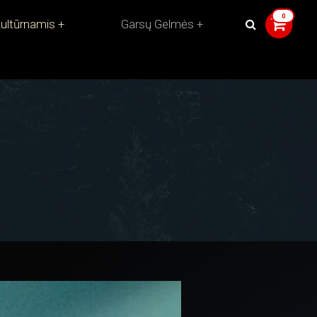
ultūrnamis
Garsų Gelmės