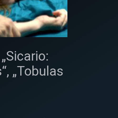
„Sicario:
s“, „Tobulas