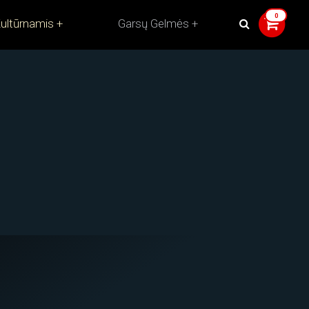
ultūrnamis
Garsų Gelmės