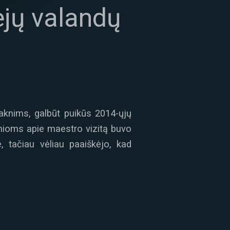
iejų valandų
šaknims, galbūt puikūs 2014-ųjų
inioms apie maestro vizitą buvo
 tačiau vėliau paaiškėjo, kad