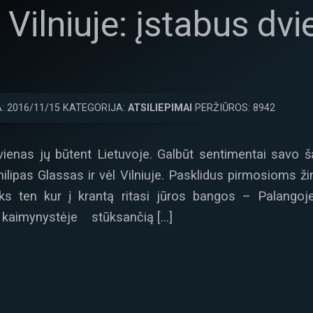
 Vilniuje: įstabus dv
: 2016/11/15 KATEGORIJA:
ATSILIEPIMAI
PERŽIŪROS: 8942
 vienas jų būtent Lietuvoje. Galbūt sentimentai savo 
hilipas Glassas ir vėl Vilniuje. Pasklidus pirmosioms ž
s ten kur į krantą ritasi jūros bangos – Palangoje,
s kaimynystėje stūksančią […]