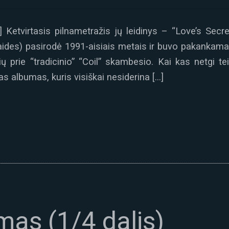
] Ketvirtasis pilnametražis jų leidinys – “Love’s Secre
ides) pasirodė 1991-aisiais metais ir buvo pakankama
ų prie “tradicinio” “Coil” skambesio. Kai kas netgi t
as albumas, kuris visiškai nesiderina […]
imas (1/4 dalis)