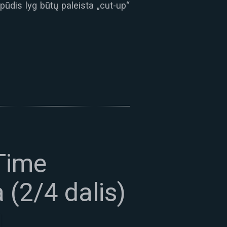
pūdis lyg būtų paleista „cut-up“
“Time
a (2/4 dalis)