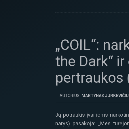
„COIL“: nark
the Dark“ i
pertraukos 
AUTORIUS:
MARTYNAS JURKEVIČIU
Jų potraukis įvairioms narkot
narys) pasakoja: „Mes turėjo