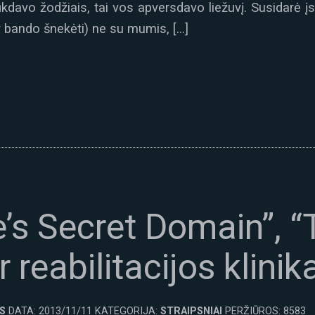
ūkdavo žodžiais, tai vos apversdavo liežuvį. Susidarė įs
ar bando šnekėti) ne su mumis, […]
ve’s Secret Domain”, 
 reabilitacijos klinik
S
DATA: 2013/11/11 KATEGORIJA:
STRAIPSNIAI
PERŽIŪROS: 8583