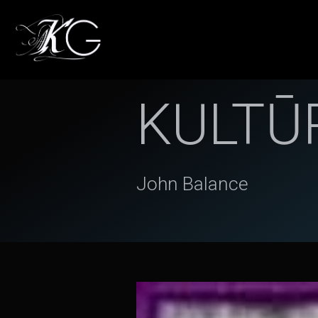
KULTŪ
John Balance