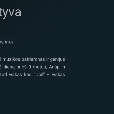
tyva
S: 8163
ial muzikos patriarchas ir genijus
3 dieną prieš 9 metus, Anapilin
 Tad viskas kas “Coil” – viskas