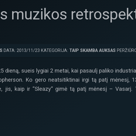
s muzikos retrospek
S
DATA: 2013/11/23 KATEGORIJA:
TAIP SKAMBA AUKSAS
PERŽIŪRO
5 dieną, sueis lygiai 2 metai, kai pasaulį paliko industr
pherson. Ko gero neatsitiktinai irgi tą patį mėnesį, 1
e, jis, kaip ir “Sleazy” gimė tą patį mėnesį – Vasarį.