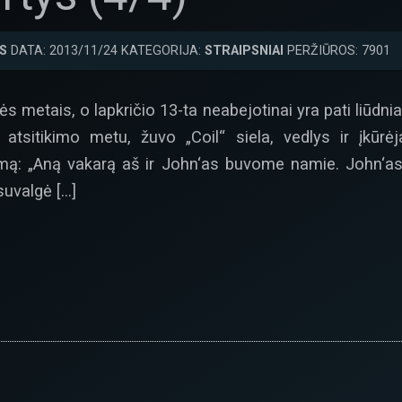
S
DATA: 2013/11/24 KATEGORIJA:
STRAIPSNIAI
PERŽIŪROS: 7901
ės metais, o lapkričio 13-ta neabejotinai yra pati liūdnia
 atsitikimo metu, žuvo „Coil“ siela, vedlys ir įkūr
imą: „Aną vakarą aš ir John‘as buvome namie. John‘as 
suvalgė […]