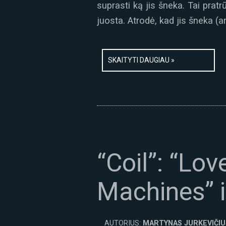
suprasti ką jis šneka. Tai pratr
juosta. Atrodė, kad jis šneka (
SKAITYTI DAUGIAU »
“Coil”: “Lo
Machines” ir
AUTORIUS:
MARTYNAS JURKEVIČIU