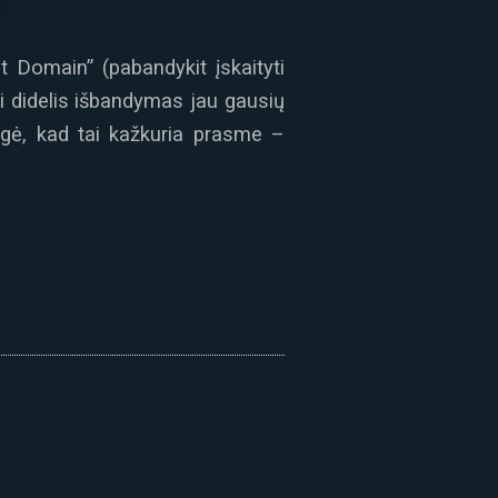
t Domain” (pabandykit įskaityti
i didelis išbandymas jau gausių
eigė, kad tai kažkuria prasme –