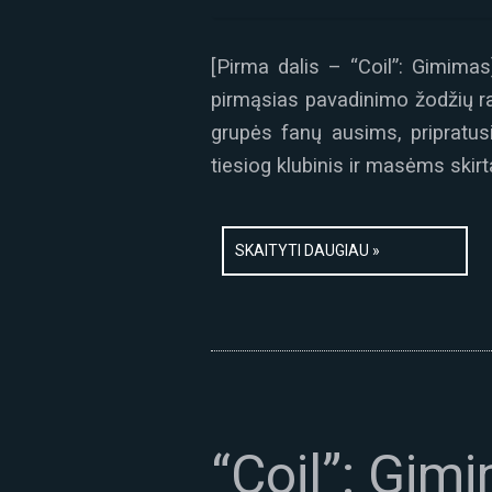
[Pirma dalis – “Coil”: Gimimas
pirmąsias pavadinimo žodžių ra
grupės fanų ausims, pripratusi
tiesiog klubinis ir masėms skirt
SKAITYTI DAUGIAU »
“Coil”: Gim