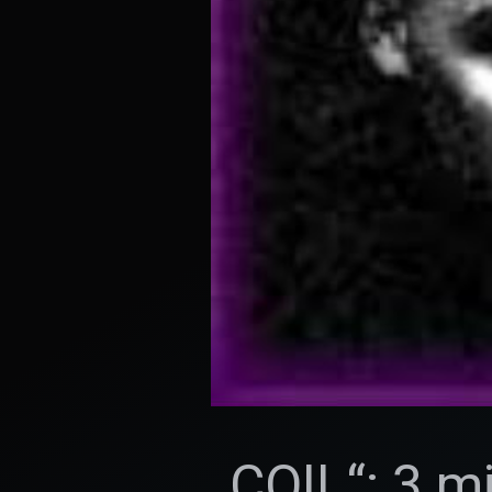
„COIL“: 3 mi