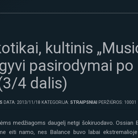
otikai, kultinis „Musi
r gyvi pasirodymai p
(3/4 dalis)
S
DATA: 2013/11/18 KATEGORIJA:
STRAIPSNIAI
PERŽIŪROS: 10001
inėms medžiagoms daugelį netgi šokiruodavo. Ossian 
me eiti namo, nes Balance buvo labai ekstremalioj