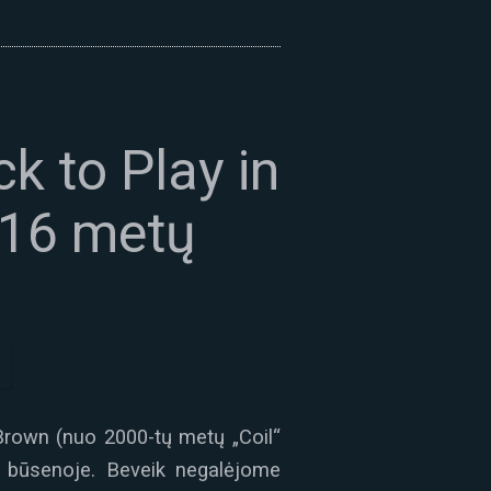
ck to Play in
o 16 metų
Brown (nuo 2000-tų metų „Coil“
e būsenoje. Beveik negalėjome