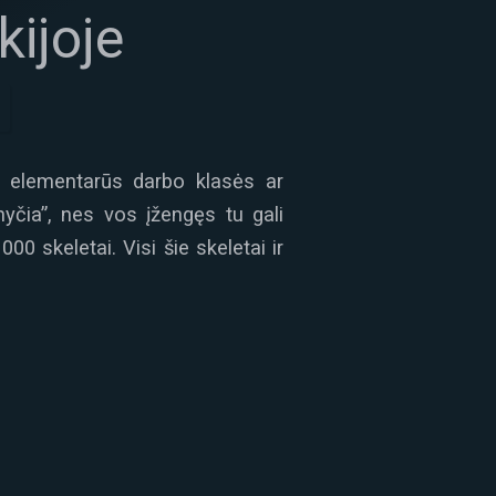
kijoje
ip elementarūs darbo klasės ar
nyčia”, nes vos įžengęs tu gali
0 skeletai. Visi šie skeletai ir