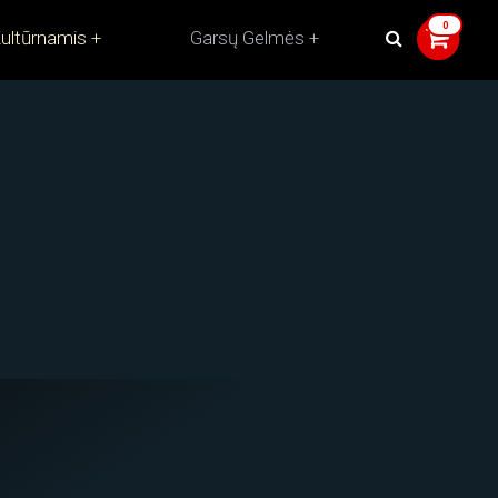
ultūrnamis
Garsų Gelmės