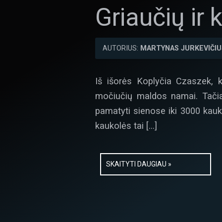
Griaučių ir 
AUTORIUS:
MARTYNAS JURKEVIČIU
Iš išorės Koplyčia Czaszek, k
močiučių maldos namai. Tačiau 
pamatyti sienose iki 3000 kaukol
kaukolės tai […]
SKAITYTI DAUGIAU »