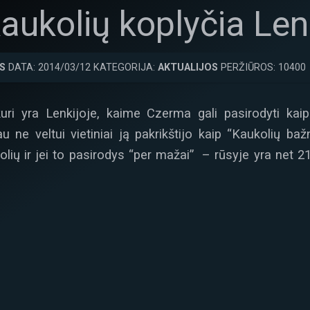
kaukolių koplyčia Len
S
DATA: 2014/03/12 KATEGORIJA:
AKTUALIJOS
PERŽIŪROS: 10400
uri yra Lenkijoje, kaime Czerma gali pasirodyti ka
ne veltui vietiniai ją pakrikštijo kaip “Kaukolių baž
ių ir jei to pasirodys “per mažai” – rūsyje yra net 2100