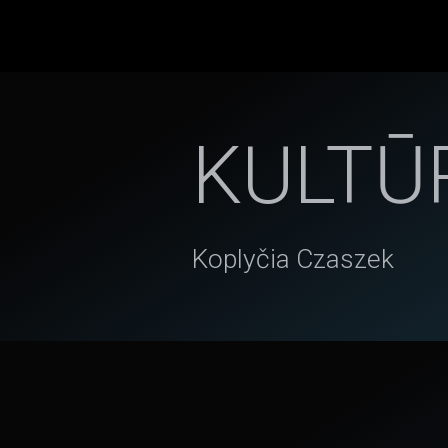
KULTŪ
Koplyčia Czaszek