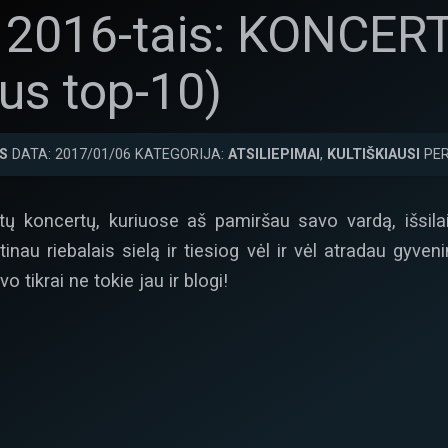
i 2016-tais: KONCER
us top-10)
S
DATA: 2017/01/06 KATEGORIJA:
ATSILIEPIMAI
,
KULTIŠKIAUSI
PER
tų koncertų, kuriuose aš pamiršau savo vardą, išsila
tinau riebalais sielą ir tiesiog vėl ir vėl atradau gyve
vo tikrai ne tokie jau ir blogi!