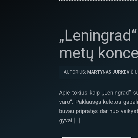
„Leningrad“
metų konce
AUTORIUS:
MARTYNAS JURKEVIČIU
Apie tokius kaip „Leningrad“ s
varo“. Paklausęs keletos gabalų
buvau pripratęs dar nuo vaikystė
gyvai […]