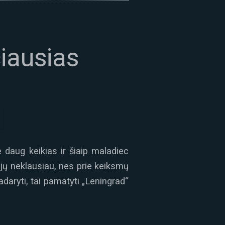
čiausias
 daug keikias ir šiaip maladiec
 jų neklausiau, nes prie keiksmų
daryti, tai pamatyti „Leningrad“