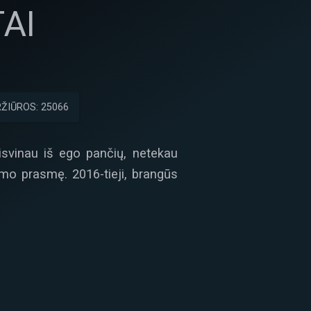
TAI
ŽIŪROS: 25066
isvinau iš ego pančių, netekau
nimo prasmę. 2016-tieji, brangūs