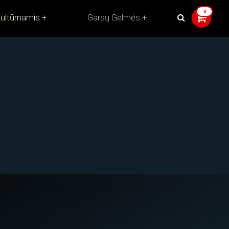
ultūrnamis
Garsų Gelmės