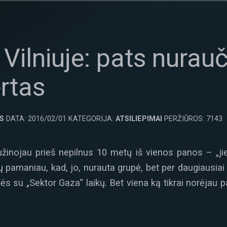
 Vilniuje: pats nurau
rtas
S
DATA: 2016/02/01 KATEGORIJA:
ATSILIEPIMAI
PERŽIŪROS: 7143
užinojau prieš nepilnus 10 metų iš vienos panos – „jie
 pamaniau, kad, jo, nurauta grupė, bet per daugiausiai
s su „Sektor Gaza“ laikų. Bet viena ką tikrai norėjau pa