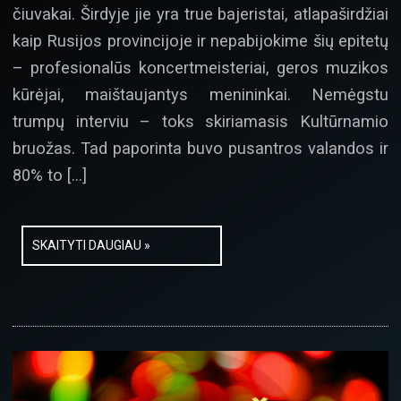
čiuvakai. Širdyje jie yra true bajeristai, atlapaširdžiai
kaip Rusijos provincijoje ir nepabijokime šių epitetų
– profesionalūs koncertmeisteriai, geros muzikos
kūrėjai, maištaujantys menininkai. Nemėgstu
trumpų interviu – toks skiriamasis Kultūrnamio
bruožas. Tad paporinta buvo pusantros valandos ir
80% to […]
SKAITYTI DAUGIAU »