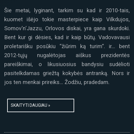
Šie metai, lyginant, tarkim su kad ir 2010-tais,
kuomet išėjo tokie masterpiece kaip Vilkdujos,
Somov‘n‘Jazzu, Orlovos diskai, yra gana skurdoki.
Bent kur gi dėsies, kad ir kaip būtų. Vadovavausi
proletarišku posūkiu “žiūrim ką turim”. ir… bent
2012-tųjų nugalėtojas aiškus prezidentės
pareiškimai, o likusiuosius bandysiu sudėlioti
pasitelkdamas griežtą kokybės antranką. Nors ir
jos ten menkai prireiks… Žodžiu, pradedam.
SKAITYTI DAUGIAU »