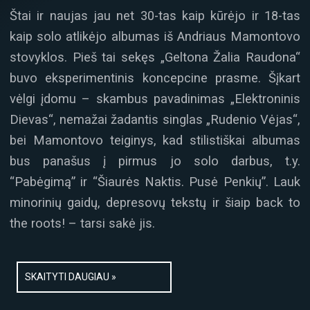
Štai ir naujas jau net 30-tas kaip kūrėjo ir 18-tas
kaip solo atlikėjo albumas iš Andriaus Mamontovo
stovyklos. Pieš tai sekęs „Geltona Žalia Raudona“
buvo eksperimentinis koncepcine prasme. Šįkart
vėlgi įdomu – skambus pavadinimas „Elektroninis
Dievas“, nemažai žadantis singlas „Rudenio Vėjas“,
bei Mamontovo teiginys, kad stilistiškai albumas
bus panašus į pirmus jo solo darbus, t.y.
“Pabėgimą” ir “Šiaurės Naktis. Pusė Penkių”. Lauk
minorinių gaidų, depresovų tekstų ir šiaip back to
the roots! – tarsi sakė jis.
SKAITYTI DAUGIAU »