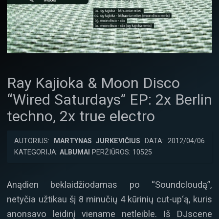
Ray Kajioka & Moon Disco
“Wired Saturdays” EP: 2x Berlin
techno, 2x true electro
AUTORIUS:
MARTYNAS JURKEVIČIUS
DATA: 2012/04/06
KATEGORIJA:
ALBUMAI
PERŽIŪROS: 10525
Anądien beklaidžiodamas po “Soundcloudą”,
netyčia užtikau šį 8 minučių 4 kūrinių cut-up‘ą, kuris
anonsavo leidinį viename netleible. Iš DJscene