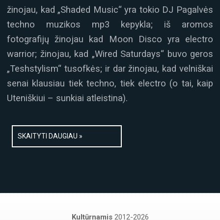
žinojau, kad „Shaded Music“ yra tokio DJ Pagalvės
techno muzikos mp3 kepykla; iš aromos
fotografijų žinojau kad Moon Disco yra electro
warrior; žinojau, kad „Wired Saturdays“ buvo geros
„Teshstylism“ tusofkės; ir dar žinojau, kad velniškai
senai klausiau tiek techno, tiek electro (o tai, kaip
Uteniškiui – sunkiai atleistina).
SKAITYTI DAUGIAU »
Kultūrnamis
2012-2026