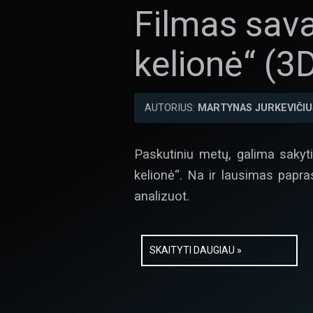
Filmas sava
kelionė“ (3
AUTORIUS:
MARTYNAS JURKEVIČIU
Paskutiniu metų, galima sakyt
kelionė“. Na ir lausimas papr
analizuot.
SKAITYTI DAUGIAU »