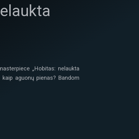
nelaukta
masterpiece „Hobitas: nelaukta
iką kaip aguonų pienas? Bandom