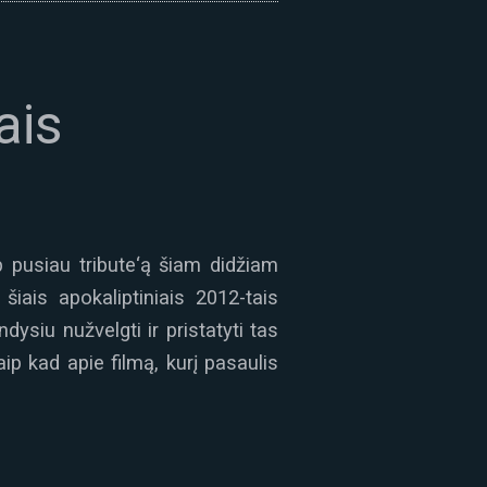
ais
p pusiau tribute‘ą šiam didžiam
šiais apokaliptiniais 2012-tais
dysiu nužvelgti ir pristatyti tas
p kad apie filmą, kurį pasaulis