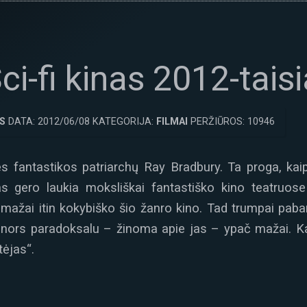
i-fi kinas 2012-taisi
S
DATA: 2012/06/08 KATEGORIJA:
FILMAI
PERŽIŪROS: 10946
s fantastikos patriarchų Ray Bradbury. Ta proga, kai
kas gero laukia moksliškai fantastiško kino teatruose 
nemažai itin kokybiško šio žanro kino. Tad trumpai paban
g, nors paradoksalu – žinoma apie jas – ypač mažai. Kai
tėjas“.