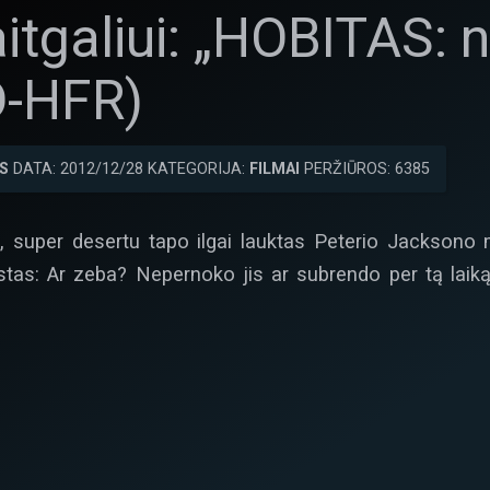
itgaliui: „HOBITAS: 
D-HFR)
S
DATA: 2012/12/28 KATEGORIJA:
FILMAI
PERŽIŪROS: 6385
i, super desertu tapo ilgai lauktas Peterio Jacksono 
astas: Ar zeba? Nepernoko jis ar subrendo per tą la