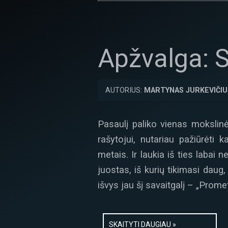
Apžvalga: Sc
AUTORIUS:
MARTYNAS JURKEVIČIU
Pasaulį paliko vienas mokslinė
rašytojui, nutariau pažiūrėti 
metais. Ir laukia iš ties labai 
juostas, iš kurių tikimasi dau
išvys jau šį savaitgalį – „Prome
SKAITYTI DAUGIAU »