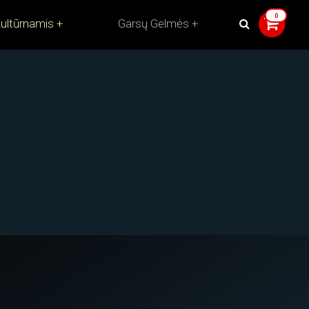
ultūrnamis
Garsų Gelmės