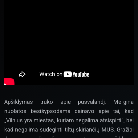
Apšildymas truko apie pusvalandį. Mergina
nuolatos besišypsodama dainavo apie tai, kad
„Vilnius yra miestas, kuriam negalima atsispirti“, bei
kad negalima sudeginti tiltų skiriančių MUS. Gražiai