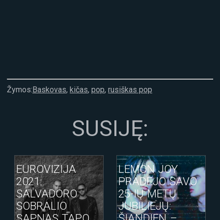
Žymos:
Baskovas
,
kičas
,
pop
,
rusiškas pop
SUSIJĘ:
EUROVIZIJA
LEMON JOY
2021:
PRADĖJO SAVO
SALVADORO
25-IŲ METŲ
SOBRALIO
JUBILIEJŲ:
SAPNAS TAPO
ŠIANDIEN –