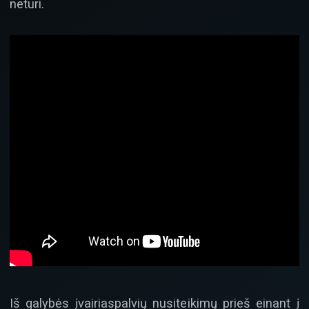
neturi.
Iš galybės įvairiaspalvių nusiteikimų prieš einant į