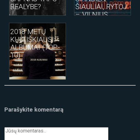
REALYBE?
ŠIAULIAI, RYTOJ
– VILNIUS
2018 METŲ
KULTIŠKIAUSI:
ALBUMAI (TOP-
10)
Parašykite komentarą