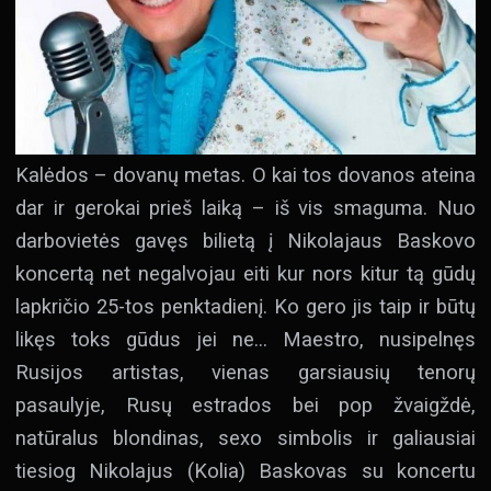
Kalėdos – dovanų metas. O kai tos dovanos ateina
dar ir gerokai prieš laiką – iš vis smaguma. Nuo
darbovietės gavęs bilietą į Nikolajaus Baskovo
koncertą net negalvojau eiti kur nors kitur tą gūdų
lapkričio 25-tos penktadienį. Ko gero jis taip ir būtų
likęs toks gūdus jei ne… Maestro, nusipelnęs
Rusijos artistas, vienas garsiausių tenorų
pasaulyje, Rusų estrados bei pop žvaigždė,
natūralus blondinas, sexo simbolis ir galiausiai
tiesiog Nikolajus (Kolia) Baskovas su koncertu