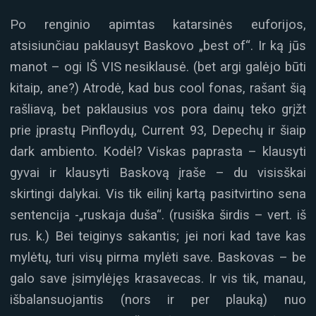
Po renginio apimtas katarsinės euforijos,
atsisiunčiau paklausyt Baskovo „best of“. Ir ką jūs
manot – ogi IŠ VIS nesiklausė. (bet argi galėjo būti
kitaip, ane?) Atrodė, kad bus cool fonas, rašant šią
rašliavą, bet paklausius vos pora dainų teko grįžt
prie įprastų Pinfloydų, Current 93, Depechų ir šiaip
dark ambiento. Kodėl? Viskas paprasta – klausyti
gyvai ir klausyti Baskovą įraše – du visisškai
skirtingi dalykai. Vis tik eilinį kartą pasitvirtino sena
sentencija -„ruskaja duša“. (rusiška širdis – vert. iš
rus. k.) Bei teiginys sakantis; jei nori kad tave kas
mylėtų, turi visų pirma mylėti save. Baskovas – be
galo save įsimylėjęs krasavecas. Ir vis tik, manau,
išbalansuojantis (nors ir per plauką) nuo