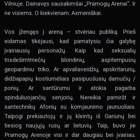
Vilniuje. Dainavęs sausakimšai „Pramogų Arenai“. Ir
ne visiems. O kiekvienam. Asmeniškai.
Vos įžengęs į areną – stvėriau publiką. Prieš
eidamas tikėjausi, kad pamatysiu čia galybę
įvairiausių personažų. Kaip kad seksualių
trisdešimtmečių blondinių, aspitempusių
geopardiniu triko. Ar apvaliaveidžių, apskritarurių,
didžiapapių kostiumėliais pasipuošusių damučių /
ponių. Ar santūrumu ir atokia pagarba
spinduliuojančių senjorių. Nereikia pamiršt ir
santechnikų Afonių su komjaunimo jaunuoliais.
Taipogi prekiautojų ir jų kleintų iš Gariunų bei
tiesiog naujųjų rusų ar lietuvių. Taip, buvo jie
Pramogų Arenoje visi ir dar daugiau bei įvairiau.