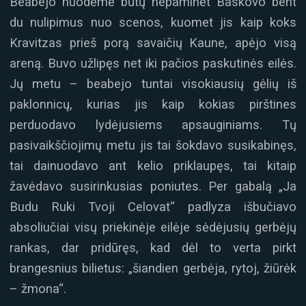
Beabejo nuodėmė būtų nepaminėt Baskovo bent
du nulipimus nuo scenos, kuomet jis kaip koks
Kravitzas prieš porą savaičių Kaune, apėjo visą
areną. Buvo užlipęs net iki pačios paskutinės eilės.
Jų metu – beabejo tuntai visokiausių gėlių iš
paklonnicų, kurias jis kaip kokias pirštines
perduodavo lydėjusiems apsauginiams. Tų
pasivaikščiojimų metu jis tai šokdavo susikabinęs,
tai dainuodavo ant kelio priklaupęs, tai kitaip
žavėdavo susirinkusias poniutes. Per gabalą „Ja
Budu Ruki Tvoji Celovat“ padlyza išbučiavo
absoliučiai visų priekinėje eilėje sėdėjusių gerbėjų
rankas, dar pridūręs, kad dėl to verta pirkt
brangesnius bilietus: „šiandien gerbėja, rytoj, žiūrėk
– žmona“.