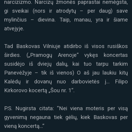
narcizizmo. Narcizų žmonės paprastai nemėgsta,
gi sveikai (nors ir atrodytų – per daug) save
mylinčius – dievina. Taip, manau, yra ir šiame
atvejyje.
Tad Baskovas Vilniuje atidirbo iš visos rusiškos
širdies. („Pramogų Arenoje“ vykęs koncertas
susidėjo iš dviejų dalių, kai tuo tarpu tarkim
Panevėžyje – tik iš vienos) O aš jau laukiu kitų
Kalėdų ir dovanų nuo darbovietės į… Filipo
Kirkorovo kocertą „Šou nr. 1“.
P.S. Nugirsta citata: “Nei viena moteris per visą
gyvenimą negauna tiek gėlių, kiek Baskovas per
vieną koncertą…”