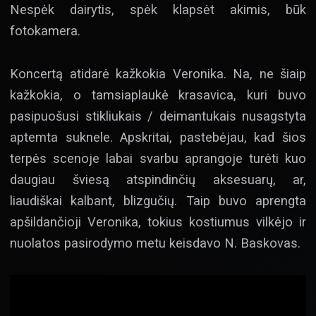
Nespėk dairytis, spėk klapsėt akimis, būk
fotokamera.
Koncertą atidarė kažkokia Veronika. Na, ne šiaip
kažkokia, o tamsiaplaukė krasavica, kuri buvo
pasipuošusi stikliukais / deimantukais nusagstyta
aptemta suknele. Apskritai, pastebėjau, kad šios
terpės scenoje labai svarbu aprangoje turėti kuo
daugiau šviesą atspindinčių aksesuarų, ar,
liaudiškai kalbant, blizgučių. Taip buvo aprengta
apšildančioji Veronika, tokius kostiumus vilkėjo ir
nuolatos pasirodymo metu keisdavo N. Baskovas.