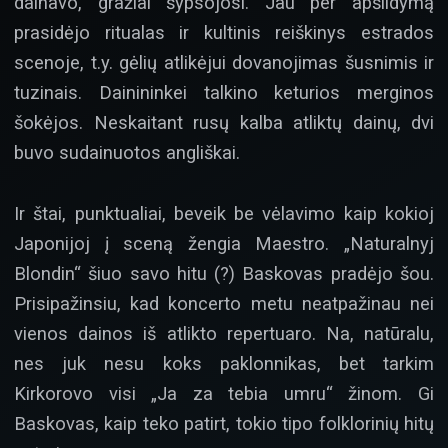
dainavo, gražiai šypsojosi. Jau per apšildymą
prasidėjo ritualas ir kultinis reiškinys estrados
scenoje, t.y. gėlių atlikėjui dovanojimas šusnimis ir
tuzinais. Dainininkei talkino keturios merginos
šokėjos. Neskaitant rusų kalba atliktų dainų, dvi
buvo sudainuotos angliškai.
Ir štai, punktualiai, beveik be vėlavimo kaip kokioj
Japonijoj į sceną žengia Maestro. „Naturalnyj
Blondin“ šiuo savo hitu (?) Baskovas pradėjo šou.
Prisipažinsiu, kad koncerto metu neatpažinau nei
vienos dainos iš atlikto repertuaro. Na, natūralu,
nes juk nesu koks paklonnikas, bet tarkim
Kirkorovo visi „Ja za tebia umru“ žinom. Gi
Baskovas, kaip teko patirt, tokio tipo folklorinių hitų