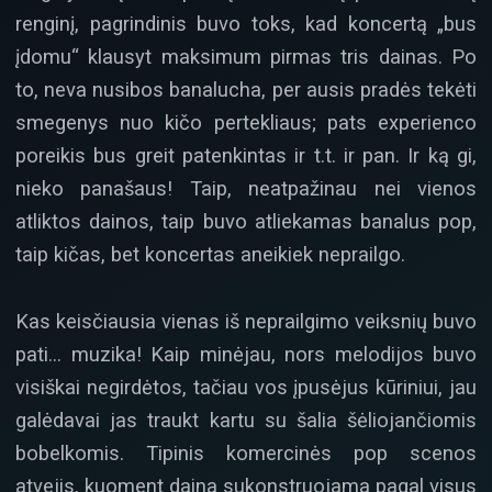
renginį, pagrindinis buvo toks, kad koncertą „bus
įdomu“ klausyt maksimum pirmas tris dainas. Po
to, neva nusibos banalucha, per ausis pradės tekėti
smegenys nuo kičo pertekliaus; pats experienco
poreikis bus greit patenkintas ir t.t. ir pan. Ir ką gi,
nieko panašaus! Taip, neatpažinau nei vienos
atliktos dainos, taip buvo atliekamas banalus pop,
taip kičas, bet koncertas aneikiek neprailgo.
Kas keisčiausia vienas iš neprailgimo veiksnių buvo
pati… muzika! Kaip minėjau, nors melodijos buvo
visiškai negirdėtos, tačiau vos įpusėjus kūriniui, jau
galėdavai jas traukt kartu su šalia šėliojančiomis
bobelkomis. Tipinis komercinės pop scenos
atvejis, kuoment daina sukonstruojama pagal visus