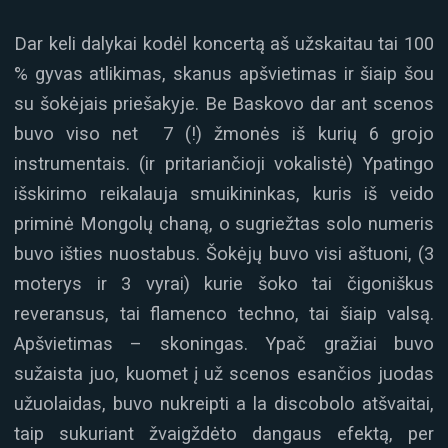
Dar keli dalykai kodėl koncertą aš užskaitau tai 100
% gyvas atlikimas, skanus apšvietimas ir šiaip šou
su šokėjais priešakyje. Be Baskovo dar ant scenos
buvo viso net 7 (!) žmonės iš kurių 6 grojo
instrumentais. (ir pritariančioji vokalistė) Ypatingo
išskirimo reikalauja smuikininkas, kuris iš veido
priminė Mongolų chaną, o sugriežtas solo numeris
buvo išties nuostabus. Šokėjų buvo visi aštuoni, (3
moterys ir 3 vyrai) kurie šoko tai čigoniškus
reveransus, tai flamenco techno, tai šiaip valsą.
Apšvietimas – skoningas. Ypač gražiai buvo
sužaista juo, kuomet į už scenos esančios juodas
užuolaidas, buvo nukreipti a la discobolo atšvaitai,
taip sukuriant žvaigždėto dangaus efektą, per