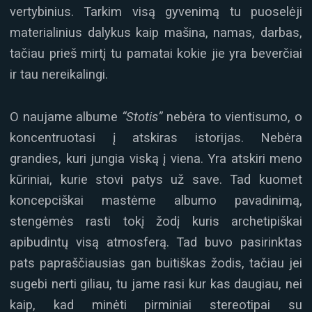
vertybinius. Tarkim visą gyvenimą tu puoselėji
materialinius dalykus kaip mašina, namas, darbas,
tačiau prieš mirtį tu pamatai kokie jie yra beverčiai
ir tau nereikalingi.
O naujame albume
“Stotis”
nebėra to vientisumo, o
koncentruotasi į atskiras istorijas. Nebėra
grandies, kuri jungia viską į viena. Yra atskiri meno
kūriniai, kurie stovi patys už save. Tad kuomet
koncepciškai mastėme albumo pavadinimą,
stengėmės rasti tokį žodį kuris archetipiškai
apibudintų visą atmosferą. Tad buvo pasirinktas
pats papraščiausias gan buitiškas žodis, tačiau jei
sugebi nerti giliau, tu jame rasi kur kas daugiau, nei
kaip, kad minėti pirminiai stereotipai su