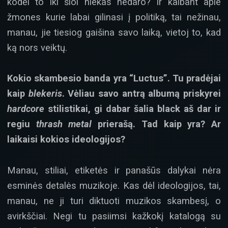
kodėl to iki šiol niekas nedaro? Ir kalbant apie
žmones kurie labai gilinasi į politiką, tai nežinau,
manau, jie tiesiog gaišina savo laiką, vietoj to, kad
ką nors veiktų.
Kokio skambesio banda yra “Luctus”. Tu pradėjai
kaip
blekeris
. Vėliau savo antrą albumą priskyrei
hardcore
stilistikai, gi dabar šalia black aš dar ir
regiu
thrash metal
prierašą. Tad kaip yra? Ar
laikaisi kokios ideologijos?
Manau, stiliai, etiketės ir panašūs dalykai nėra
esminės detalės muzikoje. Kas dėl ideologijos, tai,
manau, ne ji turi diktuoti muzikos skambesį, o
avirkščiai. Negi tu pasiimsi kažkokį katalogą su