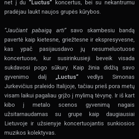
net į du
“Luctus”
koncertus, bei su nekantrumu
pradėjau laukt naujos grupės kūrybos.
“Jaučiant pabaigą arti”
savo skambesiu bandą
pavertė kaip kietesne, griežtesne ir ekspresyvesne,
kas ypač pasijausdavo jų nesumeluotuose
koncertuose, kur susirinkusieji beveik visada
sukdavosi pogo sūkury. Kaip žinia didžią savo
gyvenimo dalį
„Luctus“
vedlys Simonas
Jurkevičius praleido Italijoje, tačiau prieš pora metų
visam laikui pagaliau grįžo į mylimą tėvynę. Ir iš kart
kibo į metalo scenos gyvenimą nagais
užsitarnaudamas su grupe kaip daugiausiai
Lietuvoje ir užsienyje koncertuojantis sunkiosios
muzikos kolektyvas.