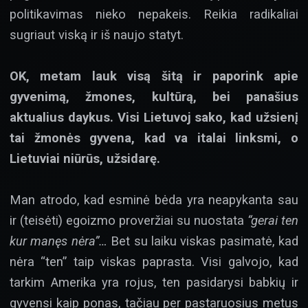
politikavimas nieko nepakeis. Reikia radikaliai
sugriaut viską ir iš naujo statyt.
OK, metam lauk visą šitą ir paporink apie
gyvenimą, žmones, kultūrą, bei panašius
aktualius daykus. Visi Lietuvoj sako, kad užsienį
tai žmonės gyvena, kad va italai linksmi, o
Lietuviai niūrūs, užsidarę.
Man atrodo, kad esminė bėda yra neapykanta sau
ir (teisėti) egoizmo proveržiai su nuostata
“gerai ten
kur manęs nėra”…
Bet su laiku viskas pasimatė, kad
nėra “ten” taip viskas paprasta. Visi galvojo, kad
tarkim Amerika yra rojus, ten pasidarysi babkių ir
gyvensi kaip ponas, tačiau per pastaruosius metus