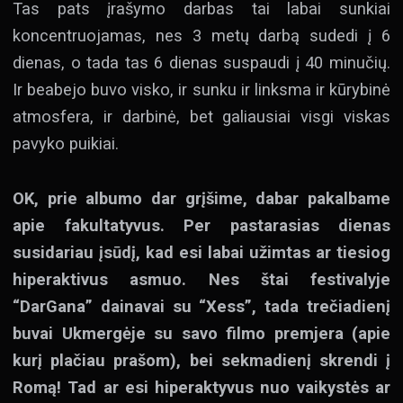
Tas pats įrašymo darbas tai labai sunkiai
koncentruojamas, nes 3 metų darbą sudedi į 6
dienas, o tada tas 6 dienas suspaudi į 40 minučių.
Ir beabejo buvo visko, ir sunku ir linksma ir kūrybinė
atmosfera, ir darbinė, bet galiausiai visgi viskas
pavyko puikiai.
OK, prie albumo dar grįšime, dabar pakalbame
apie fakultatyvus. Per pastarasias dienas
susidariau įsūdį, kad esi labai užimtas ar tiesiog
hiperaktivus asmuo. Nes štai festivalyje
“DarGana” dainavai su “Xess”, tada trečiadienį
buvai Ukmergėje su savo filmo premjera (apie
kurį plačiau prašom), bei sekmadienį skrendi į
Romą!
Tad ar esi hiperaktyvus nuo vaikystės ar