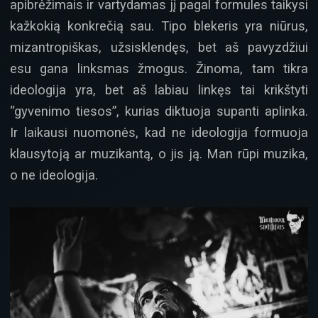
apibrėžimais ir vartydamas jį pagal formules taikysi
kažkokią konkrečią sau. Tipo blekeris yra niūrus,
mizantropiškas, užsisklendęs, bet aš pavyzdžiui
esu gana linksmas žmogus. Žinoma, tam tikra
ideologija yra, bet aš labiau linkęs tai krikštyti
“gyvenimo tiesos”, kurias diktuoja supanti aplinka.
Ir laikausi nuomonės, kad ne ideologija formuoja
klausytoją ar muzikantą, o jis ją. Man rūpi muzika,
o ne ideologija.