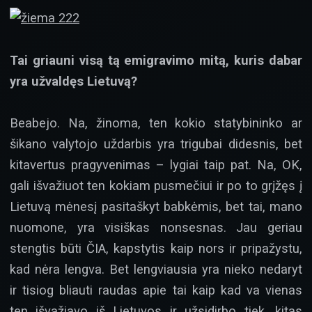
Tai griauni visą tą emigravimo mitą, kuris dabar
yra užvaldęs Lietuvą?
Beabejo. Na, žinoma, ten kokio statybininko ar
šikano valytojo uždarbis yra trigubai didesnis, bet
kitavertus pragyvenimas – lygiai taip pat. Na, OK,
gali išvažiuot ten kokiam pusmečiui ir po to grįžęs į
Lietuvą mėnesį pasitaškyt babkėmis, bet tai, mano
nuomone, yra visiškas nonsesnas. Jau geriau
stengtis būti ČIA, kapstytis kaip nors ir pripažystu,
kad nėra lengva. Bet lengviausia yra nieko nedaryt
ir tisiog bliauti raudas apie tai kaip kad va vienas
ten išvažiavo iš Lietuvos ir užsidirbo tiek, kitas