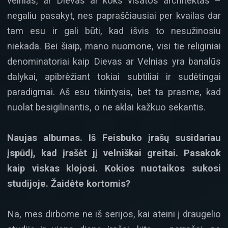
velnias, ar Dievas ar koks visatos architektas –
negaliu pasakyt, nes papraščiausiai per kvailas dar
tam esu ir gali būti, kad išvis to nesužinosiu
niekada. Bei šiaip, mano nuomone, visi tie religiniai
denominatoriai kaip Dievas ar Velnias yra banalūs
dalykai, apibrėžiant tokiai subtiliai ir sudėtingai
paradigmai. Aš esu tikintysis, bet ta prasme, kad
nuolat besigilinantis, o ne aklai kažkuo sekantis.
Naujas albumas. Iš Feisbuko įrašų susidariau
įspūdį, kad įrašėt jį velniškai greitai. Pasakok
kaip viskas klojosi. Kokios nuotaikos sukosi
studijoje. Žaidėte kortomis?
Na, mes dirbome ne iš serijos, kai ateini į draugelio