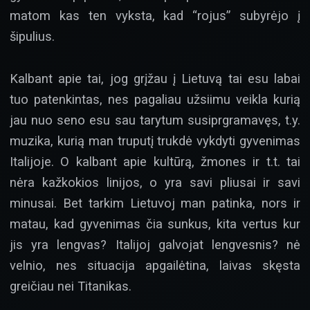
matom kas ten vyksta, kad “rojus” subyrėjo į
šipulius.
Kalbant apie tai, jog grįžau į Lietuvą tai esu labai
tuo patenkintas, nes pagaliau užsiimu veikla kurią
jau nuo seno esu sau tarytum susiprgramavęs, t.y.
muzika, kurią man truputį trukdė vykdyti gyvenimas
Italijoje. O kalbant apie kultūrą, žmones ir t.t. tai
nėra kažkokios linijos, o yra savi pliusai ir savi
minusai. Bet tarkim Lietuvoj man patinka, nors ir
matau, kad gyvenimas čia sunkus, kita vertus kur
jis yra lengvas? Italijoj galvojat lengvesnis? nė
velnio, nes situacija apgailėtina, laivas skęsta
greičiau nei Titanikas.