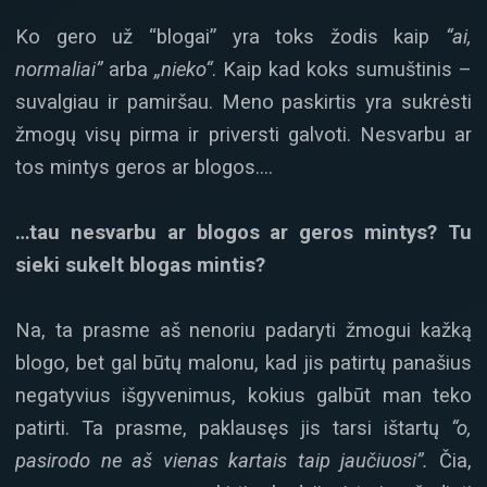
Ko gero už “blogai” yra toks žodis kaip
“ai,
normaliai”
arba
„nieko“
. Kaip kad koks sumuštinis –
suvalgiau ir pamiršau. Meno paskirtis yra sukrėsti
žmogų visų pirma ir priversti galvoti. Nesvarbu ar
tos mintys geros ar blogos….
…tau nesvarbu ar blogos ar geros mintys? Tu
sieki sukelt blogas mintis?
Na, ta prasme aš nenoriu padaryti žmogui kažką
blogo, bet gal būtų malonu, kad jis patirtų panašius
negatyvius išgyvenimus, kokius galbūt man teko
patirti. Ta prasme, paklausęs jis tarsi ištartų
“o,
pasirodo ne aš vienas kartais taip jaučiuosi”.
Čia,