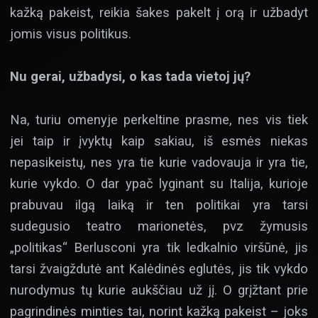
kažką pakeist, reikia šakes pakelt į orą ir užbadyt
jomis visus politikus.
Nu gerai, užbadysi, o kas tada vietoj jų?
Na, turiu omenyje perkeltine prasme, nes vis tiek
jei taip ir įvyktų kaip sakiau, iš esmės niekas
nepasikeistų, nes yra tie kurie vadovauja ir yra tie,
kurie vykdo. O dar ypač lyginant su Italija, kurioje
prabuvau ilgą laiką ir ten politikai yra tarsi
sudegusio teatro marionetės, pvz žymusis
„politikas“ Berlusconi yra tik ledkalnio viršūnė, jis
tarsi žvaigždutė ant Kalėdinės eglutės, jis tik vykdo
nurodymus tų kurie aukščiau už jį. O grįžtant prie
pagrindinės minties tai, norint kažką pakeist – joks