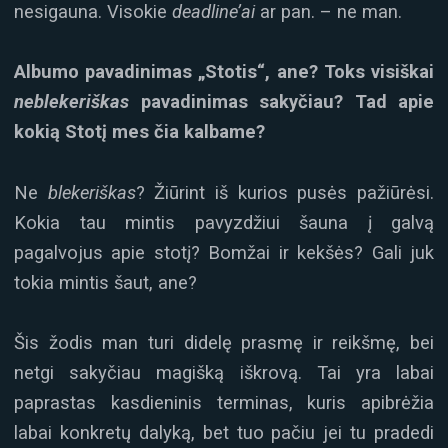
nesigauna. Visokie
deadline’ai
ar pan. – ne man.
Albumo pavadinimas „Stotis“, ane? Toks visiškai
neblekeriškas
pavadinimas sakyčiau? Tad apie
kokią Stotį mes čia kalbame?
Ne
blekeriškas
? Žiūrint iš kurios pusės pažiūrėsi.
Kokia tau mintis pavyzdžiui šauna į galvą
pagalvojus apie stotį? Bomžai ir kekšės? Gali juk
tokia mintis šaut, ane?
Šis žodis man turi didelę prasmę ir reikšmę, bei
netgi sakyčiau magišką iškrovą. Tai yra labai
paprastas kasdieninis terminas, kuris apibrėžia
labai konkretų dalyką, bet tuo pačiu jei tu pradedi