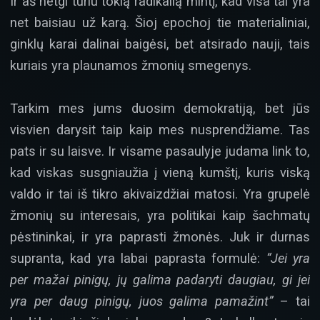
Ir aš netgi turiu tokią radikalią mintį, kad visa tai yra
net baisiau už karą. Šioj epochoj tie materialiniai,
ginklų karai dalinai baigėsi, bet atsirado nauji, tais
kuriais yra plaunamos žmonių smegenys.
Tarkim mes jums duosim demokratiją, bet jūs
visvien darysit taip kaip mes nusprendžiame. Tas
pats ir su laisve. Ir visame pasaulyje judama link to,
kad viskas susgniaužia į vieną kumštį, kuris viską
valdo ir tai iš tikro akivaizdžiai matosi. Yra grupelė
žmonių su interesais, yra politikai kaip šachmatų
pėstininkai, ir yra paprasti žmonės. Juk ir durnas
supranta, kad yra labai paprasta formulė:
“Jei yra
per mažai pinigų, jų galima padaryti daugiau, gi jei
yra per daug pinigų, juos galima pamažint”
– tai