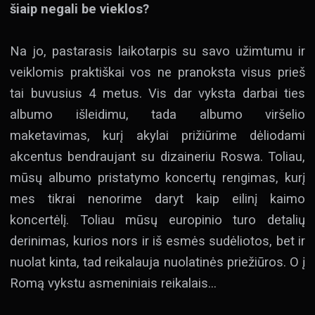
šiaip negali be vieklos?
Na jo, pastarasis laikotarpis su savo užimtumu ir
veiklomis praktiškai vos ne pranoksta visus prieš
tai buvusius 4 metus. Vis dar vyksta darbai ties
albumo išleidimu, tada albumo viršelio
maketavimas, kurį akylai prižiūrime dėliodami
akcentus bendraujant su dizaineriu Roswa. Toliau,
mūsų albumo pristatymo koncertų rengimas, kurį
mes tikrai nenorime daryt kaip eilinį kaimo
koncertėlį. Toliau mūsų europinio turo detalių
derinimas, kurios nors ir iš esmės sudėliotos, bet ir
nuolat kinta, tad reikalauja nuolatinės priežiūros. O į
Romą vykstu asmeniniais reikalais…