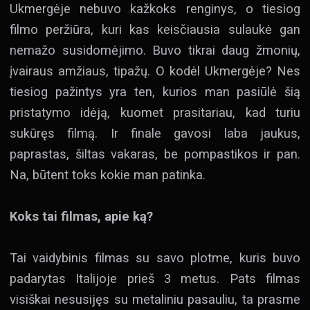
Ukmergėje nebuvo kažkoks renginys, o tiesiog
filmo peržiūra, kuri kas keisčiausia sulaukė gan
nemažo susidomėjimo. Buvo tikrai daug žmonių,
įvairaus amžiaus, tipažų. O kodėl Ukmergėje? Nes
tiesiog pažintys yra ten, kurios man pasiūlė šią
pristatymo idėją, kuomet prasitariau, kad turiu
sukūręs filmą. Ir finale gavosi laba jaukus,
paprastas, šiltas vakaras, be pompastikos ir pan.
Na, būtent toks kokie man patinka.
Koks tai filmas, apie ką?
Tai vaidybinis filmas su savo plotme, kuris buvo
padarytas Italijoje prieš 3 metus. Pats filmas
visiškai nesusijęs su metaliniu pasauliu, ta prasme