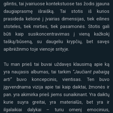
gilintis, tai įvairiuose kontekstuose tas žodis įgauna
daugiaprasmę išraišką. Tai stotis iš kurios
prasideda kelionė į įvairias dimensijas, tiek eilines
stoteles, tiek mirties, tiek pasamonės. Stotis gali
būti kaip susikoncentravimas į vieną kažkokį
tašką/būseną, su daugeliu krypčių, bet savęs
apibrėžinmo toje vienoje srityje.
Tu man prieš tai buvai uždavęs klausimą apie ką
yra naujasis albumas, tai tarkim
“Jaučiant pabaigą
arti”
buvo koncepcinis, vientisas. Ten buvo
įgyvendnama vizija apie tai kaip daiktai, žmonės ir
pan. yra akimirka prieš jiems sunaikinant. Yra daiktų
kurie suyra greitai, yra materialūs, bet yra ir
ilgalaikiai dalykai – turiu omenį emocinius,