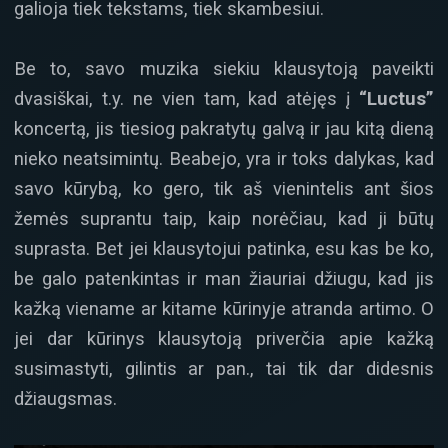
galioja tiek tekstams, tiek skambesiui.
Be to, savo muzika siekiu klausytoją paveikti
dvasiškai, t.y. ne vien tam, kad atėjęs į
“Luctus”
koncertą, jis tiesiog pakratytų galvą ir jau kitą dieną
nieko neatsimintų. Beabejo, yra ir toks dalykas, kad
savo kūrybą, ko gero, tik aš vienintelis ant šios
žemės suprantu taip, kaip norėčiau, kad ji būtų
suprasta. Bet jei klausytojui patinka, esu kas be ko,
be galo patenkintas ir man žiauriai džiugu, kad jis
kažką viename ar kitame kūrinyje atranda artimo. O
jei dar kūrinys klausytoją priverčia apie kažką
susimastyti, gilintis ar pan., tai tik dar didesnis
džiaugsmas.