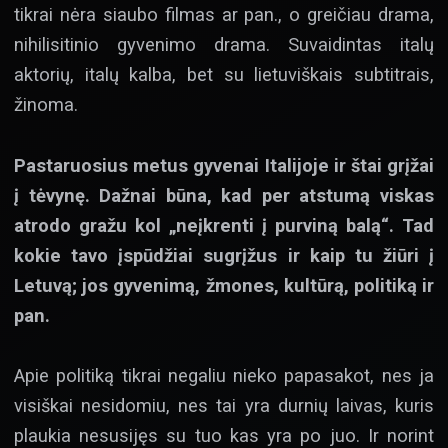
tikrai nėra siaubo filmas ar pan., o greičiau drama,
nihilisitinio gyvenimo drama. Suvaidintas italų
aktorių, italų kalba, bet su lietuviškais subtitrais,
žinoma.
Pastaruosius metus gyvenai Italijoje ir štai grįžai
į tėvynę. Dažnai būna, kad per atstumą viskas
atrodo gražu kol „neįkrenti į purviną balą“. Tad
kokie tavo įspūdžiai sugrįžus ir kaip tu žiūri į
Letuvą; jos gyvenimą, žmones, kultūrą, politiką ir
pan.
Apie politiką tikrai negaliu nieko papasakot, nes ja
visiškai nesidomiu, nes tai yra durnių laivas, kuris
plaukia nesusijęs su tuo kas yra po juo. Ir norint