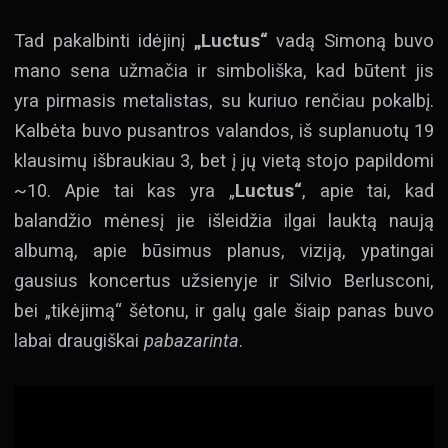
Tad pakalbinti idėjinį
„Luctus“
vadą Simoną buvo
mano sena užmačia ir simboliška, kad būtent jis
yra pirmasis metalistas, su kuriuo renčiau pokalbį.
Kalbėta buvo pusantros valandos, iš suplanuotų 19
klausimų išbraukiau 3, bet į jų vietą stojo papildomi
~10. Apie tai kas yra „
Luctus“
, apie tai, kad
balandžio mėnesį jie išleidžia ilgai lauktą naują
albumą, apie būsimus planus, viziją, ypatingai
gausius koncertus užsienyje ir Silvio Berlusconi,
bei „tikėjimą“ šėtonu, ir galų gale šiaip panas buvo
labai draugiškai
pabazarinta
.