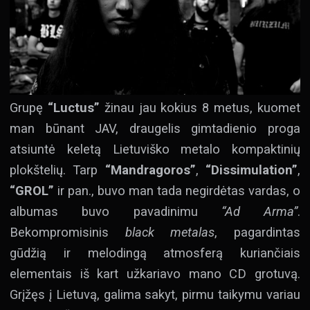
Grupę
“Luctus”
žinau jau kokius 8 metus, kuomet
man būnant JAV, draugelis gimtadienio proga
atsiuntė keletą Lietuviško metalo kompaktinių
plokštelių. Tarp
“Mandragoros”
,
“Dissimulation”
,
“GROL”
ir pan., buvo man tada negirdėtas vardas, o
albumas buvo pavadinimu
“Ad Arma”
.
Bekompromisinis
black metalas
, pagardintas
gūdžią ir melodingą atmosferą kuriančiais
elementais iš kart užkariavo mano CD grotuvą.
Grįžęs į Lietuvą, galima sakyt, pirmu taikymu variau