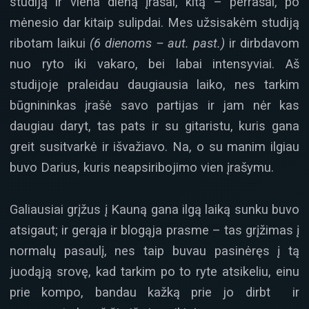
studiją ir viena dieną įrašai, kitą – perrašai, po
mėnesio dar kitaip sulipdai. Mes užsisakėm studiją
ribotam laikui
(6 dienoms – aut. past.)
ir dirbdavom
nuo ryto iki vakaro, bei labai intensyviai. Aš
studijoje praleidau daugiausia laiko, nes tarkim
būgnininkas įrašė savo partijas ir jam nėr kas
daugiau daryt, tas pats ir su gitaristu, kuris gana
greit susitvarkė ir išvažiavo. Na, o su manim ilgiau
buvo Darius, kuris neapsiribojimo vien įrašymu.
Galiausiai grįžus į Kauną gana ilgą laiką sunku buvo
atsigaut; ir gerąja ir blogąja prasme – tas grįžimas į
normalų pasaulį, nes taip buvau pasinėręs į tą
juodąją srovę, kad tarkim po to ryte atsikeliu, einu
prie kompo, bandau kažką prie jo dirbt ir