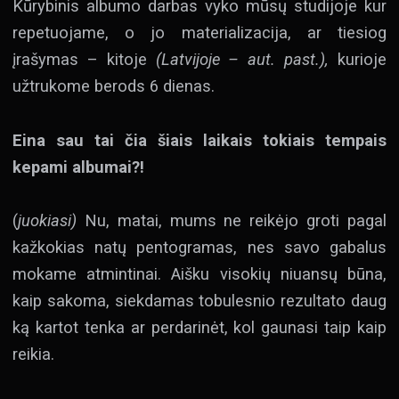
Kūrybinis albumo darbas vyko mūsų studijoje kur
repetuojame, o jo materializacija, ar tiesiog
įrašymas – kitoje
(Latvijoje – aut. past.),
kurioje
užtrukome berods 6 dienas.
Eina sau tai čia šiais laikais tokiais tempais
kepami albumai?
!
(
juokiasi)
Nu, matai, mums ne reikėjo groti pagal
kažkokias natų pentogramas, nes savo gabalus
mokame atmintinai. Aišku visokių niuansų būna,
kaip sakoma, siekdamas tobulesnio rezultato daug
ką kartot tenka ar perdarinėt, kol gaunasi taip kaip
reikia.