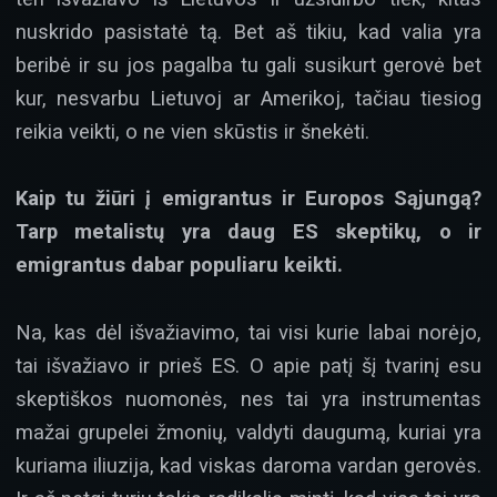
nuskrido pasistatė tą. Bet aš tikiu, kad valia yra
beribė ir su jos pagalba tu gali susikurt gerovė bet
kur, nesvarbu Lietuvoj ar Amerikoj, tačiau tiesiog
reikia veikti, o ne vien skūstis ir šnekėti.
Kaip tu žiūri į emigrantus ir Europos Sąjungą?
Tarp metalistų yra daug ES skeptikų, o ir
emigrantus dabar populiaru keikti.
Na, kas dėl išvažiavimo, tai visi kurie labai norėjo,
tai išvažiavo ir prieš ES. O apie patį šį tvarinį esu
skeptiškos nuomonės, nes tai yra instrumentas
mažai grupelei žmonių, valdyti daugumą, kuriai yra
kuriama iliuzija, kad viskas daroma vardan gerovės.