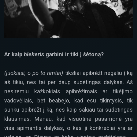
Ar kaip
blekeris
garbini ir tiki į šėtoną?
(juokiasi, o po to rimtai)
tiksliai apibrėžt negaliu į ką
aš tikiu, nes tai per daug sudėtingas dalykas. Aš
nesiremiu kažkokiais apibrėžimais ar tikėjimo
vadovėliais, bet beabejo, kad esu tikintysis, tik
sunku apibrėžt į ką, nes kaip sakiau tai sudėtingas
klausimas. Manau, kad visuotinė pasamonė yra
visa apimantis dalykas, o kas ji konkrečiai yra ar