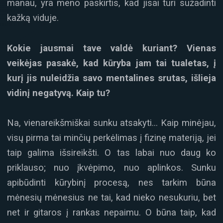
manau, yra meno paskirtis, kad jisai turi sužadinti
kažką viduje.
Kokie jausmai tave valdė kuriant? Vienas
veikėjas pasakė, kad kūryba jam tai tualetas, į
kurį jis nuleidžia savo mentalines srutas, išlieja
vidinį negatyvą. Kaip tu?
Na, vienareikšmiškai sunku atsakyti… Kaip minėjau,
visų pirma tai minčių perkėlimas į fizinę materiją, jei
taip galima išsireikšti. O tas labai nuo daug ko
priklauso; nuo įkvėpimo, nuo aplinkos. Sunku
apibūdinti kūrybinį procesą, nes tarkim būna
mėnesių mėnesius ne tai, kad nieko nesukuriu, bet
net ir gitaros į rankas nepaimu. O būna taip, kad