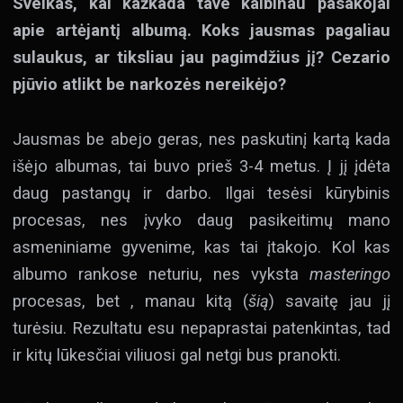
Sveikas, kai kažkada
tave kalbinau pasakojai
apie artėjantį albumą. Koks jausmas pagaliau
sulaukus, ar tiksliau jau pagimdžius jį? Cezario
pjūvio atlikt be narkozės nereikėjo?
Jausmas be abejo geras, nes paskutinį kartą kada
išėjo albumas, tai buvo prieš 3-4 metus. Į jį įdėta
daug pastangų ir darbo. Ilgai tesėsi kūrybinis
procesas, nes įvyko daug pasikeitimų mano
asmeniniame gyvenime, kas tai įtakojo. Kol kas
albumo rankose neturiu, nes vyksta
masteringo
procesas, bet , manau kitą (
šią
) savaitę jau jį
turėsiu. Rezultatu esu nepaprastai patenkintas, tad
ir kitų lūkesčiai viliuosi gal netgi bus pranokti.