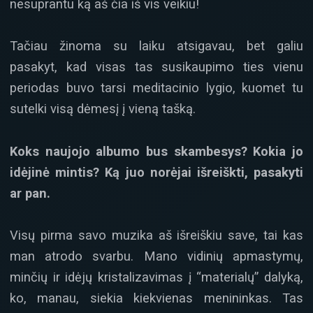
nesuprantu ką aš čia iš vis veikiu!
Tačiau žinoma su laiku atsigavau, bet galiu
pasakyt, kad visas tas susikaupimo ties vienu
periodas buvo tarsi meditacinio lygio, kuomet tu
sutelki visą dėmesį į vieną tašką.
Koks naujojo albumo bus skambesys? Kokia jo
idėjinė mintis? Ką juo norėjai išreiškti, pasakyti
ar pan.
Visų pirma savo muzika aš išreiškiu save, tai kas
man atrodo svarbu. Mano vidinių apmastymų,
minčių ir idėjų kristalizavimas į “materialų” dalyką,
ko, manau, siekia kiekvienas menininkas. Tas