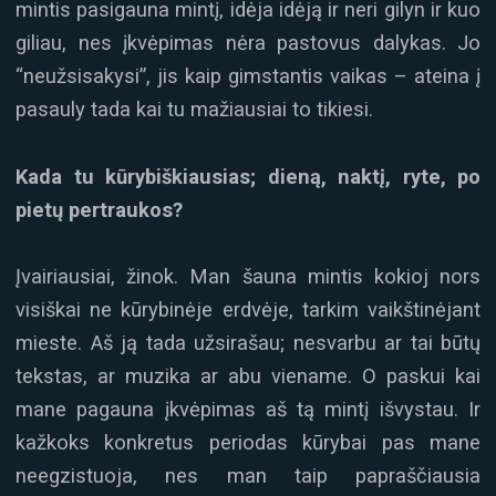
mintis pasigauna mintį, idėja idėją ir neri gilyn ir kuo
giliau, nes įkvėpimas nėra pastovus dalykas. Jo
“neužsisakysi”, jis kaip gimstantis vaikas – ateina į
pasauly tada kai tu mažiausiai to tikiesi.
Kada tu kūrybiškiausias; dieną, naktį, ryte, po
pietų pertraukos?
Įvairiausiai, žinok. Man šauna mintis kokioj nors
visiškai ne kūrybinėje erdvėje, tarkim vaikštinėjant
mieste. Aš ją tada užsirašau; nesvarbu ar tai būtų
tekstas, ar muzika ar abu viename. O paskui kai
mane pagauna įkvėpimas aš tą mintį išvystau. Ir
kažkoks konkretus periodas kūrybai pas mane
neegzistuoja, nes man taip papraščiausia