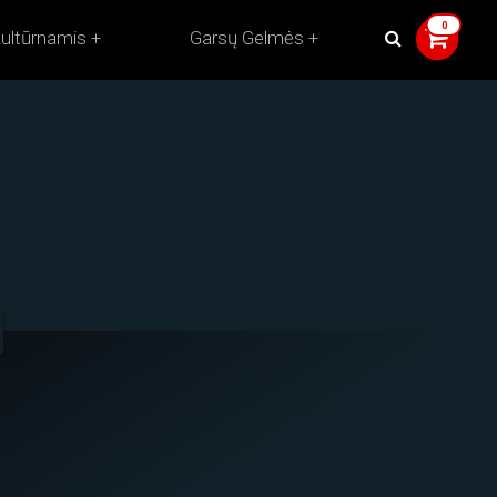
ultūrnamis
Garsų Gelmės