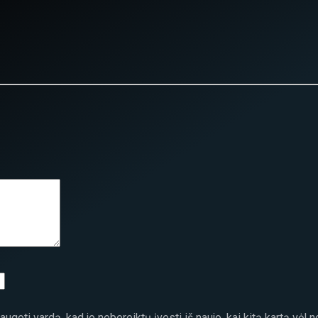
ugoti vardą, kad jo nebereiktų įvesti iš naujo, kai kitą kartą vėl 