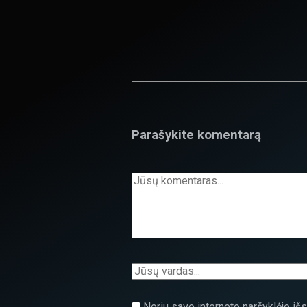
Parašykite komentarą
Noriu savo interneto naršyklėje išsa