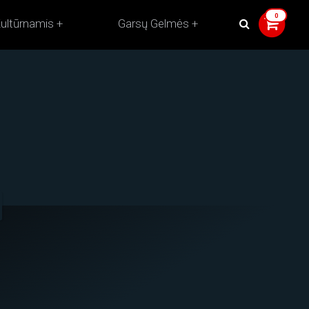
ultūrnamis
Garsų Gelmės