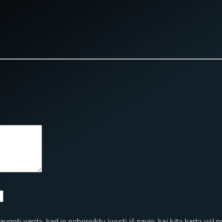
ugoti vardą, kad jo nebereiktų įvesti iš naujo, kai kitą kartą vėl 