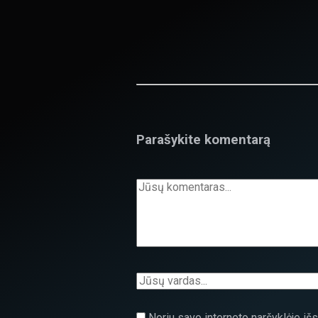
Parašykite komentarą
Noriu savo interneto naršyklėje išsa