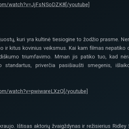
.com/watch?v=JjFsNSoDZK8[/youtube]
juostų, kuri yra kultinė tiesiogine to žodžio prasme. Ne
lto ir kitus kovinius veiksmus. Kai kam filmas nepatik
bsurdiškumo triumfavimo. Mman jis patiko tuo, kad nėr
o standartus, priverčia pasišiaušti smegenis, išlaik
.com/watch?v=pwiwareLXzQ[/youtube]
raujo. Ištisas aktorių žvaigždynas ir režisierius Ridley