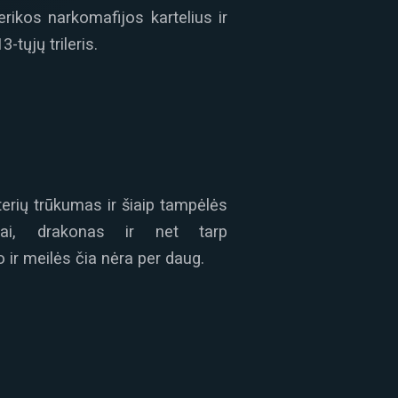
ikos narkomafijos kartelius ir
tųjų trileris.
terių trūkumas ir šiaip tampėlės
rkai, drakonas ir net tarp
 ir meilės čia nėra per daug.