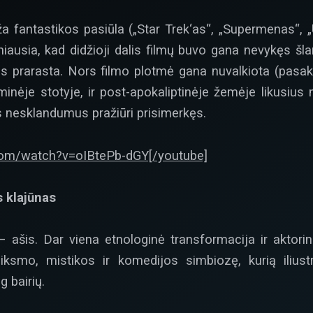
antastikos pasiūla („Star Trek‘as“, „Supermenas“, „Užm
ūdniausia, kad didžioji dalis filmų buvo gana nevykęs šlam
s prarasta. Nors filmo plotmė gana nuvalkiota (pasak
minėje stotyje, ir post-apokaliptinėje žemėje likusius
s nesklandumus pražiūri prisimerkęs.
com/watch?v=oIBtePb-dGY[/youtube]
s klajūnas
 ašis. Dar viena etnologinė transformacija ir aktorin
iksmo, mistikos ir komedijos simbiozę, kurią iliustr
g bairių.