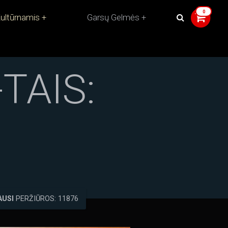
ultūrnamis
Garsų Gelmės
TAIS:
AUSI
PERŽIŪROS: 11876