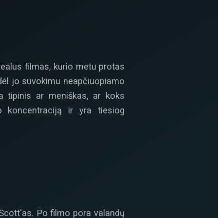
realus filmas, kurio metu protas
o dėl jo suvokimu neapčiuopiamo
a tipinis ar meniškas, ar koks
o koncentraciją ir yra tiesiog
 Scott‘as. Po filmo pora valandų