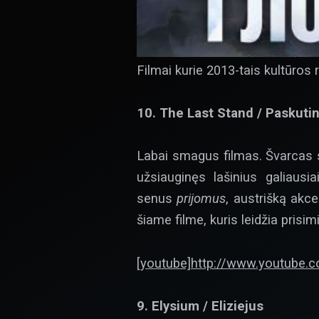
Filmai kurie 2013-tais kultūro
10. The Last Stand / Paskuti
Labai smagus filmas. Švarcas s
užsiauginęs lašinius galiausi
senus
prijomus
, austrišką akc
šiame filme, kuris leidžia prisim
[youtube]http://www.youtube.
9. Elysium / Eliziejus