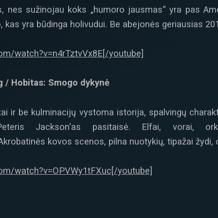
kęs, nes sužinojau koks „humoro jausmas“ yra pas Amer
 kas yra būdinga holivudui. Be abejonės geriausias 2013-
com/watch?v=n4rTztvVx8E[/youtube]
ug / Hobitas: Smogo dykynė
ai ir be kulminacijų vystoma istorija, spalvingų charak
eteris Jackson‘as pasitaisė. Elfai, vorai, o
Akrobatinės kovos scenos, pilna nuotykių, tipažai žydi, o
.com/watch?v=OPVWy1tFXuc[/youtube]