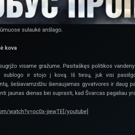
s rūmuose sulaukė anšlago.
nė kova
ugrįžo visame gražume. Pasitaškęs politikos vandenys
ai sublogo ir stojo į kovą. Iš tiesų, juk visi pasii
entą, šešiavamzdžiu šienaujamas gyvatvores ir daug pa
inti jaunas dienas bei suprasti, kad Švarcas pagaliau yra
com/watch?v=oc0x-jiewTE[/youtube]