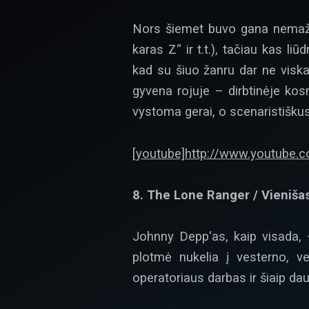
Nors šiemet buvo gana nemaža f
karas Z“ ir t.t.), tačiau kas li
kad su šiuo žanru dar ne viska
gyvena rojuje – dirbtinėje kos
vystoma gerai, o scenaristišku
[youtube]http://www.youtube.
8. The Lone Ranger / Vieniša
Johnny Depp‘as, kaip visada, –
plotmė nukelia į vesterno, ve
operatoriaus darbas ir šiaip dau