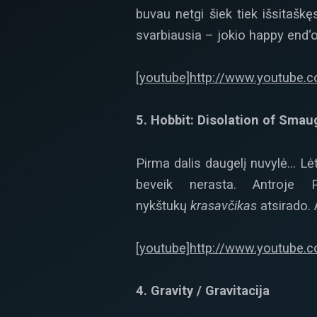
buvau netgi šiek tiek išsitaš
svarbiausia – jokio happy end‘o,
[youtube]http://www.youtube.
5. Hobbit: Disolation of Sma
Pirma dalis daugelį nuvylė… Lėt
beveik nerasta. Antroje P
nykštukų
krasavčikas
atsirado. 
[youtube]http://www.youtube
4. Gravity / Gravitacija