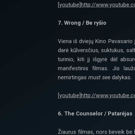
[youtube]http://www.youtube
7. Wrong / Be ryšio
Viena iš dviejų Kino Pavasario 
darė kūlversčius, suktukus, sa
turinio, kiti jį išgyrė dėl a
manifestinis filmas. Jis lauž
nemirtingas
must see
dalykas.
[youtube]http://www.youtube
6. The Counselor / Patarėjas
Žiaurus filmas, nors beveik be k