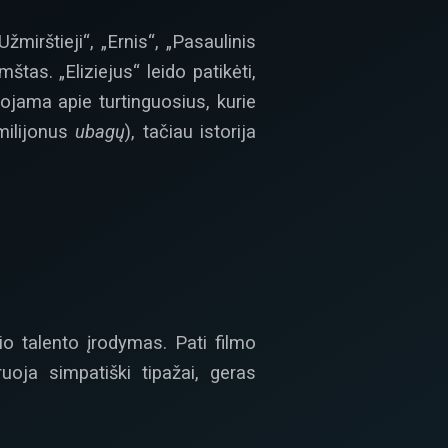
irštieji“, „Ernis“, „Pasaulinis
štas. „Eliziejus“ leido patikėti,
ojama apie turtinguosius, kurie
 milijonus
ubagų
), tačiau istorija
io talento įrodymas. Pati filmo
uoja simpatiški tipažai, geras