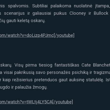
is spalvomis. Subtiliai palaikoma nuolatinė įtampa
scenarijus ir galiausiai puikus Clooney ir Bullock
čių gauti keletą oskarų.
.com/watch?v=doLizp4PJmc[/youtube]
skarų. Visų pirma tiesiog fantastiškas Cate Blanchett
džia visai pakrikusią savo personažės psichiką ir tragi
r kaip režisierius pretenduos gaut auksinę statulėlę. Is
lugdo ir palaužia žmogų.
com/watch?v=tWLtj4LY5CA[/youtube]