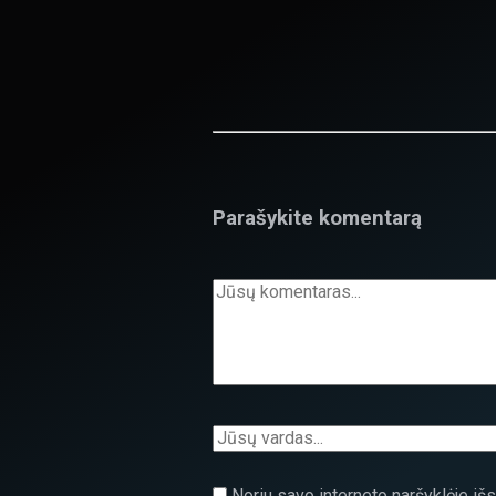
Parašykite komentarą
Noriu savo interneto naršyklėje išsa