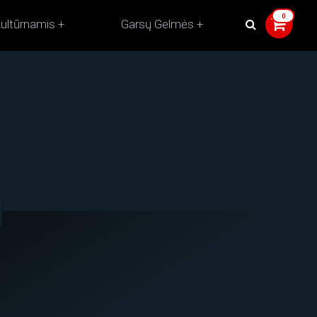
ultūrnamis
Garsų Gelmės