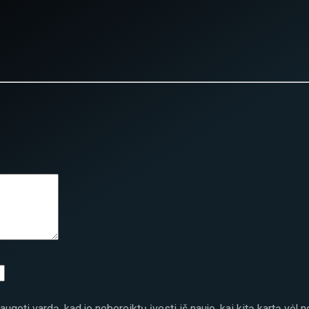
ugoti vardą, kad jo nebereiktų įvesti iš naujo, kai kitą kartą vėl 