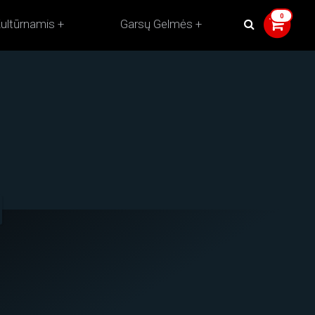
ultūrnamis
Garsų Gelmės