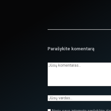
Parašykite komentarą
Noriu savo interneto naršyklėje išsa