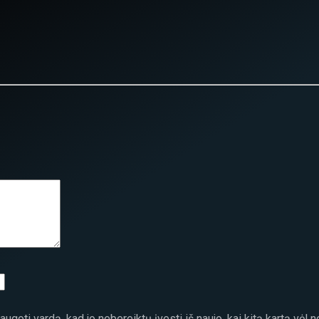
ugoti vardą, kad jo nebereiktų įvesti iš naujo, kai kitą kartą vėl 