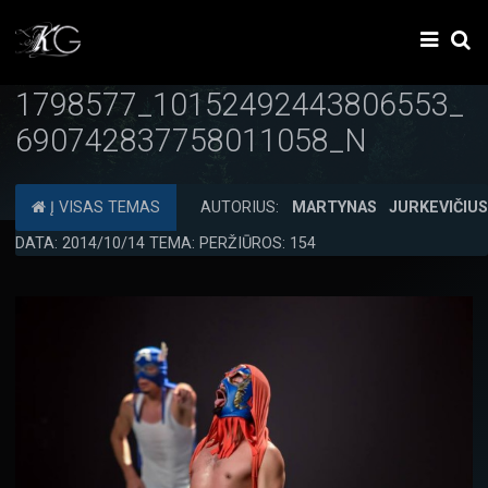
1798577_10152492443806553_
690742837758011058_N
Į VISAS TEMAS
AUTORIUS:
MARTYNAS JURKEVIČIU
DATA: 2014/10/14 TEMA: PERŽIŪROS: 154