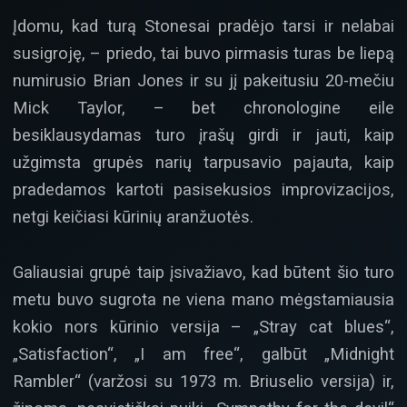
Įdomu, kad turą Stonesai pradėjo tarsi ir nelabai
susigroję, – priedo, tai buvo pirmasis turas be liepą
numirusio Brian Jones ir su jį pakeitusiu 20-mečiu
Mick Taylor, – bet chronologine eile
besiklausydamas turo įrašų girdi ir jauti, kaip
užgimsta grupės narių tarpusavio pajauta, kaip
pradedamos kartoti pasisekusios improvizacijos,
netgi keičiasi kūrinių aranžuotės.
Galiausiai grupė taip įsivažiavo, kad būtent šio turo
metu buvo sugrota ne viena mano mėgstamiausia
kokio nors kūrinio versija – „Stray cat blues“,
„Satisfaction“, „I am free“, galbūt „Midnight
Rambler“ (varžosi su 1973 m. Briuselio versija) ir,