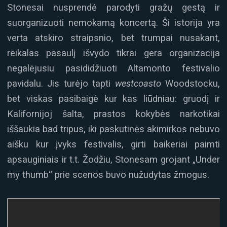
Stonesai nusprendė parodyti gražų gestą ir
suorganizuoti nemokamą koncertą. Ši istorija yra
verta atskiro straipsnio, bet trumpai nusakant,
reikalas pasaulį išvydo tikrai gera organizacija
negalėjusiu pasididžiuoti Altamonto festivalio
pavidalu. Jis turėjo tapti
westcoasto
Woodstocku,
bet viskas pasibaigė kur kas liūdniau: gruodį ir
Kalifornijoj šalta, prastos kokybės narkotikai
iššaukia bad tripus, iki paskutinės akimirkos nebuvo
aišku kur įvyks festivalis, girti baikeriai paimti
apsauginiais ir t.t. Žodžiu, Stonesam grojant „Under
my thumb“ prie scenos buvo nužudytas žmogus.