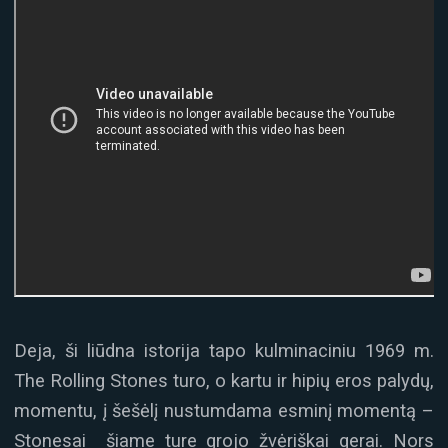
Deja, ši liūdna istorija tapo kulminaciniu 1969 m.
The Rolling Stones turo, o kartu ir hipių eros palydų,
momentu, į šešėlį nustumdama esminį momentą –
Stonesai šiame ture grojo žvėriškai gerai. Nors