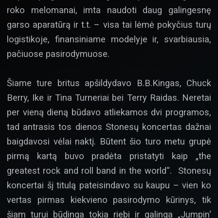
roko melomanai, imta naudoti daug galingesnę
garso aparatūrą ir t.t. – visa tai lėmė pokyčius turų
logistikoje, finansiniame modelyje ir, svarbiausia,
pačiuose pasirodymuose.
Šiame ture britus apšildydavo B.B.Kingas, Chuck
Berry, Ike ir Tina Turneriai bei Terry Raidas. Neretai
per vieną dieną būdavo atliekamos dvi programos,
tad antrasis tos dienos Stonesų koncertas dažnai
baigdavosi vėlai naktį. Būtent šio turo metu grupė
pirmą kartą buvo pradėta pristatyti kaip „the
greatest rock and roll band in the world“. Stonesų
koncertai šį titulą pateisindavo su kaupu – vien ko
vertas pirmas kiekvieno pasirodymo kūrinys, tik
šiam turui būdinga tokia riebi ir galinga „Jumpin‘