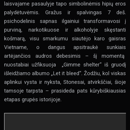
laisvajame pasaulyje tapo simbolinėmis hipių eros
palydėtuvėmis. Gražus ir spalvingas 7 deš.
psichodelinis sapnas ilgainiui transformavosi į
purviną, narkotikuose ir alkoholyje skęstanti
košmarą, visu smarkumu siautėjo karo gaisras
Vietname, o dangus apsitraukė sunkiais
artėjančios audros debesimis – šį momentą
nuostabiai užfiksuoja „Gimme shelter“ iš gruodį
išleidžiamo albumo „Let it bleed“. Žodžiu, kol viskas
aplinkui vysta ir nyksta, Stonesai, atvirkščiai, šioje
tamsoje tarpsta – prasideda pats kūrybiškiausias
etapas grupės istorijoje.