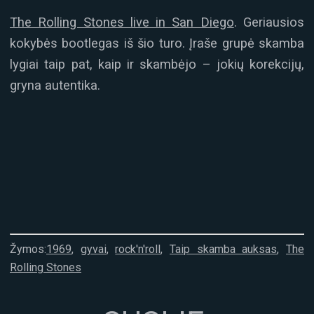
The Rolling Stones live in San Diego
. Geriausios
kokybės bootlegas iš šio turo. Įraše grupė skamba
lygiai taip pat, kaip ir skambėjo – jokių korekcijų,
gryna autentika.
Žymos:
1969
,
gyvai
,
rock'n'roll
,
Taip skamba auksas
,
The
Rolling Stones