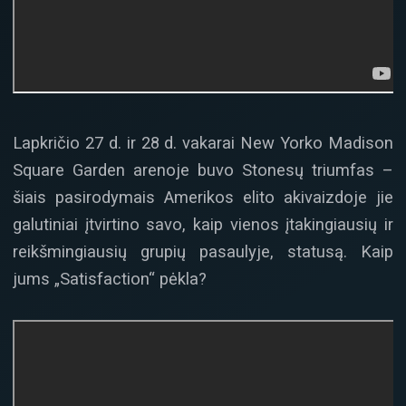
Lapkričio 27 d. ir 28 d. vakarai New Yorko Madison
Square Garden arenoje buvo Stonesų triumfas –
šiais pasirodymais Amerikos elito akivaizdoje jie
galutiniai įtvirtino savo, kaip vienos įtakingiausių ir
reikšmingiausių grupių pasaulyje, statusą. Kaip
jums „Satisfaction“ pėkla?