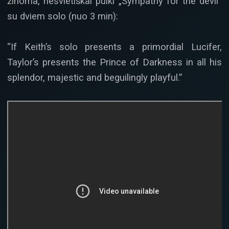
žinoma, nesvietiškai puiki „Sympathy for the devil“
su dviem solo (nuo 3 min):
“If Keith’s solo presents a primordial Lucifer,
Taylor’s presents the Prince of Darkness in all his
splendor, majestic and beguilingly playful.”