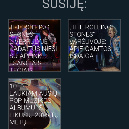
SUSIJĘ:
THE ROLLING
„THE ROLLING
STONES
STONES“
LIVERPULYJE:
VARŠUVOJE:
KADA TŪSINIESI
APIE GAMTOS
SU APLINK
IŠDAIGĄ
ESANČIAIS
TĘČIAIS
10
LAUKIAMIAUSIŲ
POP MUZIKOS
ALBUMŲ IŠ
LIKUSIŲ 2016-TŲ
METŲ