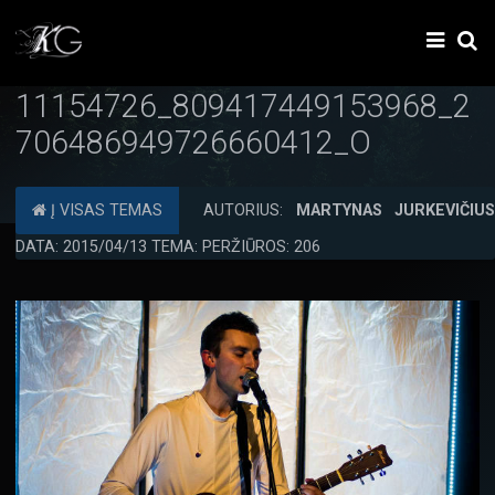
11154726_809417449153968_2
706486949726660412_O
Į VISAS TEMAS
AUTORIUS:
MARTYNAS JURKEVIČIU
DATA: 2015/04/13 TEMA: PERŽIŪROS: 206