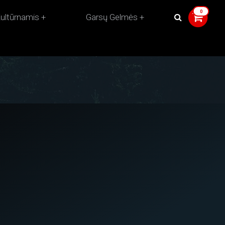
ultūrnamis
Garsų Gelmės