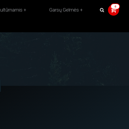
ultūrnamis
Garsų Gelmės