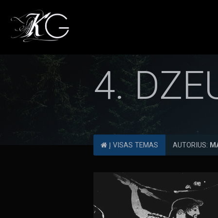
4. DZE
Į VISAS TEMAS
AUTORIUS:
M