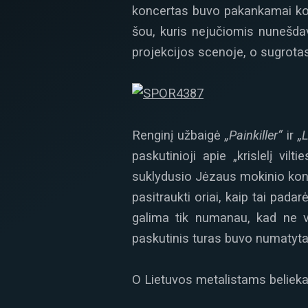
koncertas buvo pakankamai koky
šou, kuris nejučiomis nunešdav
projekcijos scenoje, o sugrot
Renginį užbaigė
„Painkiller“
ir
„L
paskutinioji apie „krislelį vi
suklydusio Jėzaus mokinio konce
pasitraukti oriai, kaip tai pada
galima tik numanau, kad ne vi
paskutinis turas buvo numatyta
O Lietuvos metalistams belieka