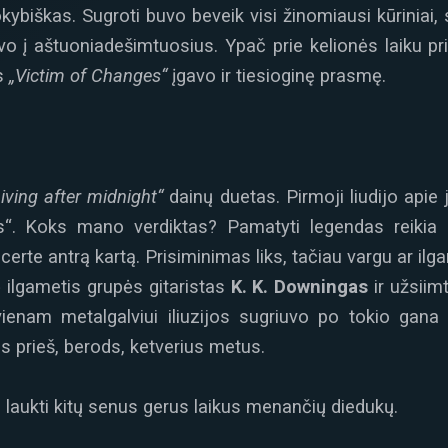
biškas. Sugroti buvo beveik visi žinomiausi kūriniai,
o į aštuoniadešimtuosius. Ypač prie kelionės laiku pri
as
„Victim of Changes“
įgavo ir tiesioginę prasmę.
iving after midnight“
dainų duetas. Pirmoji liudijo apie
lties“. Koks mano verdiktas? Pamatyti legendas reikia 
rte antrą kartą. Prisiminimas liks, tačiau vargu ar ilga
rė ilgametis grupės gitaristas
K. K. Downingas
ir užsiim
enam metalgalviui iliuzijos sugriuvo po tokio gana
s prieš, berods, ketverius metus.
 laukti kitų senus gerus laikus menančių diedukų.