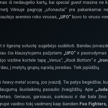
enas iš nedaugelio kartų, kai
special guest
masina ne ką
metį Vilniuje pagroję „ufonautai“ yra pakankamai nebl
iautėjo areninio roko virusas,
„UFO“
buvo to viruso vieni
ir ilgesnę soluotę sugebėjo sudėlioti. Bandau įsivaizduo
iau čia klausytojams pažįstami
„UFO“
ir pasirodymas 
jo vizitine kortele tapę „
Venus“, „Rock Bottom“
ir
„Iro
rdau, į matytų grupių sąrašą įsirašiau. Tiek įspūdžių.
si
heavy metal
sceną, jos įvaizdį. Tie patys begėdžiai, ku
daugumą šiuolaikinių pasaulio žvaigždžių. Apie
„Judas
itetais. Geriausi, garsiausi, sunkiausi ir dar bala ž
rupė vaidino tokį vaidmenį kaip šiandien
Foo Fighters