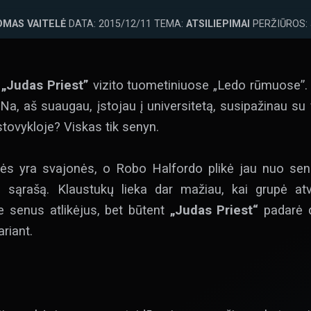
OMAS VAITELĖ
DATA: 2015/12/11 TEMA:
ATSILIEPIMAI
PERŽIŪROS: 
o
„Judas Priest”
vizito tuometiniuose „Ledo rūmuose”. 
Na, aš suaugau, įstojau į universitetą, susipažinau su
tovykloje? Viskas tik senyn.
nės yra svajonės, o Robo Halfordo plikė jau nuo sen
 sąrašą. Klaustukų lieka dar mažiau, kai grupė at
 senus atlikėjus, bet būtent
„Judas Priest“
padarė d
riant.