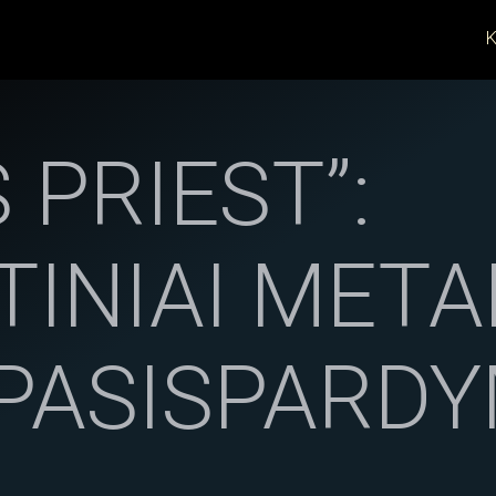
K
 PRIEST”:
TINIAI META
 PASISPARDY