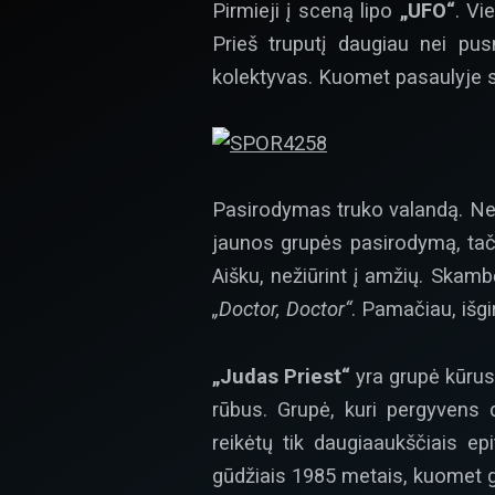
Pirmieji į sceną lipo
„UFO“
. Vi
Prieš truputį daugiau nei pus
kolektyvas. Kuomet pasaulyje s
Pasirodymas truko valandą. Net 
jaunos grupės pasirodymą, tač
Aišku, nežiūrint į amžių. Skambė
„Doctor, Doctor“
. Pamačiau, išgi
„Judas Priest“
yra grupė kūru
rūbus. Grupė, kuri pergyvens 
reikėtų tik daugiaaukščiais ep
gūdžiais 1985 metais, kuomet g