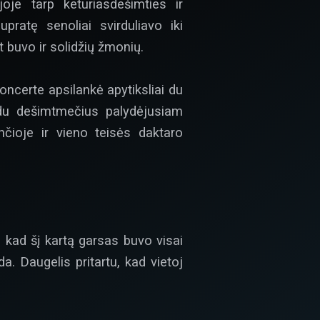
je tarp keturiasdešimties ir
pratę senoliai svirduliavo iki
 buvo ir solidžių žmonių.
oncerte apsilankė apytiksliai du
 du dešimtmečius palydėjusiam
nčioje ir vieno teisės daktaro
kad šį kartą garsas buvo visai
a. Daugelis pritartu, kad vietoj