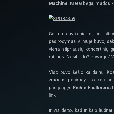
Machine
. Metai bėga, mados k
Galima rašyti apie tai, kiek alb
pasirodymas Vilniuje buvo, sak
viena stipriausių koncertinių 
rūbinės. Nusibodo? Pavargo? Ve
Viso buvo šešiolika dainų. Kost
žmogus pasirodyti, o kas beli
prisijungęs
Richie Faulkneris
t
link.
Ir vis dėlto, kad ir kaip liūdna