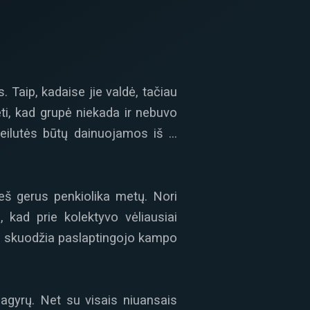
 Taip, kadaise jie valdė, tačiau
ti, kad grupė niekada ir nebuvo
s eilutės būtų dainuojamos iš …
rieš gerus penkiolika metų. Nori
 kad prie kolektyvo vėliausiai
kos skuodžia paslaptingojo kampo
 pagyrų. Net su visais niuansais