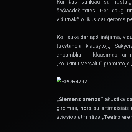
Kur kas sunkiau su nostalgi
šešiasdešimties. Per daug ri
vidurnakčio likus dar geroms pe
Kol lauke dar apšilinėjama, vidu
tūkstančiai klausytojų. Saky
ansambliui. Ir klausimas, ar 
„kolūkiniu Versaliu“ pramintoj
„Siemens arenos“
akustika da
girdimas, nors su artimaisiais 
šviesios atminties
„Teatro are