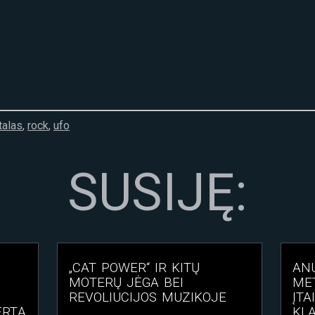
alas
,
rock
,
ufo
SUSIJĘ:
„CAT POWER“ IR KITŲ
ANU
MOTERŲ JĖGA BEI
MET
REVOLIUCIJOS MUZIKOJE
ĮTA
ERTĄ
KLA