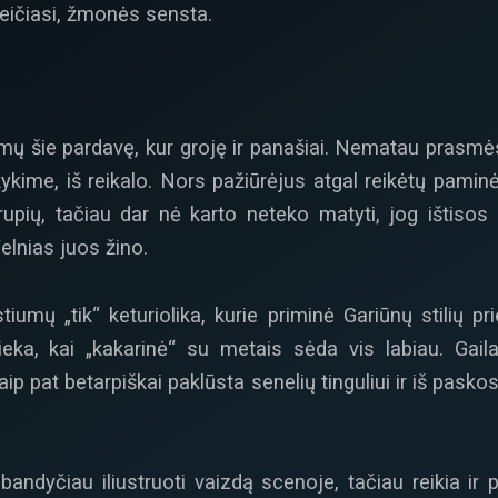
eičiasi, žmonės sensta.
umų šie pardavę, kur groję ir panašiai. Nematau prasmės.
ykime, iš reikalo. Nors pažiūrėjus atgal reikėtų paminė
grupių, tačiau dar nė karto neteko matyti, jog ištiso
lnias juos žino.
iumų „tik“ keturiolika, kurie priminė Gariūnų stilių p
eka, kai „kakarinė“ su metais sėda vis labiau. Gaila,
aip pat betarpiškai paklūsta senelių tinguliui ir iš pas
i bandyčiau iliustruoti vaizdą scenoje, tačiau reikia ir