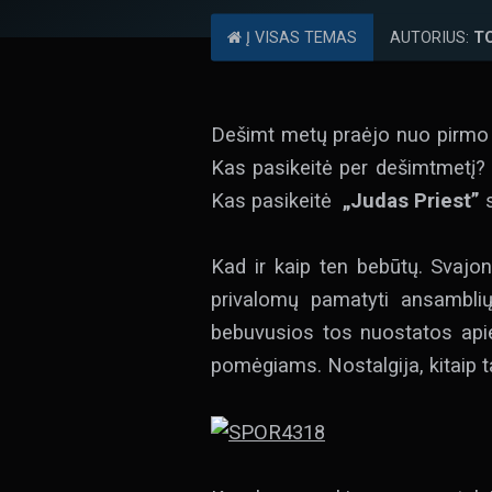
Į VISAS TEMAS
AUTORIUS:
T
Dešimt metų praėjo nuo pirm
Kas pasikeitė per dešimtmetį? 
Kas pasikeitė
„Judas Priest”
s
Kad ir kaip ten bebūtų. Svajo
privalomų pamatyti ansamblių
bebuvusios tos nuostatos apie
pomėgiams. Nostalgija, kitaip ta