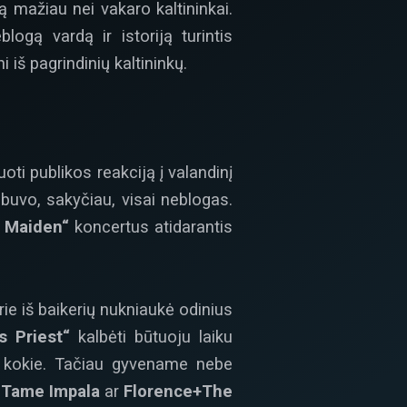
 mažiau nei vakaro kaltininkai.
ogą vardą ir istoriją turintis
 iš pagrindinių kaltininkų.
ti publikos reakciją į valandinį
buvo, sakyčiau, visai neblogas.
n Maiden“
koncertus atidarantis
rie iš baikerių nukniaukė odinius
 Priest“
kalbėti būtuoju laiku
ino kokie. Tačiau gyvename nebe
, Tame Impala
ar
Florence+The