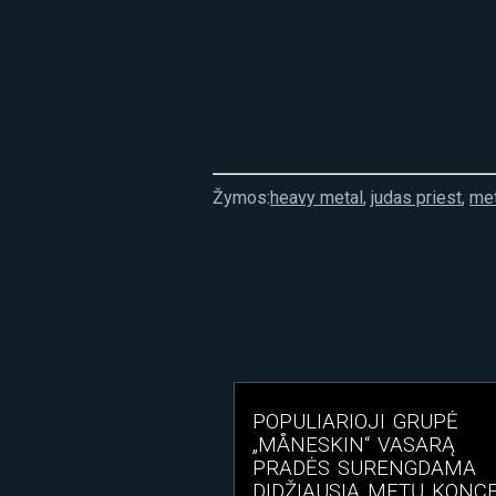
Žymos:
heavy metal
,
judas priest
,
met
POPULIARIOJI GRUPĖ
„MÅNESKIN“ VASARĄ
PRADĖS SURENGDAMA
DIDŽIAUSIĄ METŲ KONC