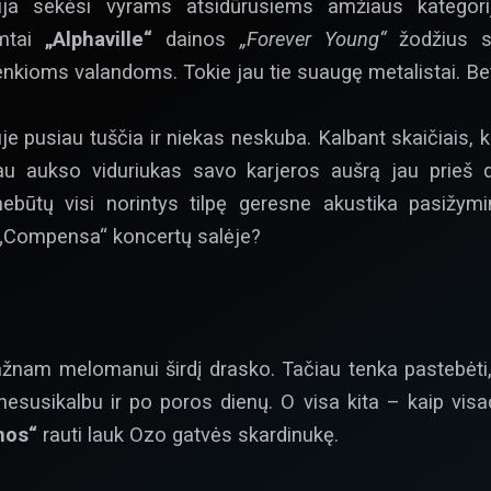
ja sekėsi vyrams atsidūrusiems amžiaus kategorijo
mtai
„Alphaville“
dainos
„Forever Young“
žodžius su
nkioms valandoms. Tokie jau tie suaugę metalistai. Bet
je pusiau tuščia ir niekas neskuba. Kalbant skaičiais, k
čiau aukso viduriukas savo karjeros aušrą jau prieš
nebūtų visi norintys tilpę geresne akustika pasižymi
e „Compensa“ koncertų salėje?
žnam melomanui širdį drasko. Tačiau tenka pastebėti, 
nesusikalbu ir po poros dienų. O visa kita – kaip visad
nos“
rauti lauk Ozo gatvės skardinukę.