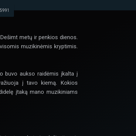
5991
Dešimt metų ir penkios dienos.
 visomis muzikinėmis kryptimis.
o buvo aukso raidėmis įkalta į
važiuoja į tavo kiemą. Kokios
idelę įtaką mano muzikiniams