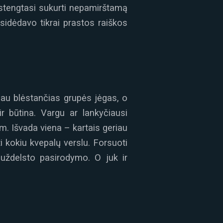
 stengtasi sukurti nepamirštamą
sidėdavo tikrai prastos raiškos
 jau blėstančias grupės jėgas, o
ir būtina. Vargu ar lankyčiausi
m. Išvada viena – kartais geriau
ti kokiu kvepalų verslu. Forsuoti
 uždelsto pasirodymo. O juk ir