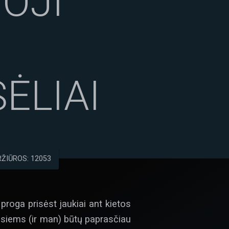
OJI
ĖLIAI
ŽIŪROS: 12053
 proga prisėst jaukiai ant kietos
 visiems (ir man) būtų paprasčiau