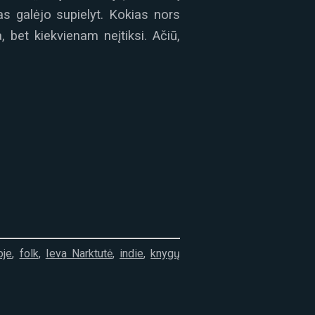
as galėjo supielyt. Kokias nors
 bet kiekvienam neįtiksi. Ačiū,
oje
,
folk
,
Ieva Narktutė
,
indie
,
knygų