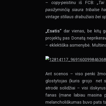
–
copy-peistinu
iš FCB:
„Tai
pasižyminčią siaura tribalse ha
vintage stiliaus drabužiais bei sp
„Esatis“
dar vienas, be kitų 
projektų pas Donatą nepriker
– eklektiška asmenybė. Multiin
Ant scenos – viso penki žmonė
glostytojas (kuris grojo net s
atrodė solidžiai – visi išskyr
fanas (mane labiau masina psi
melancholiškumas buvo pats t