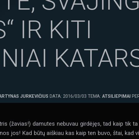
TĖ, SVAJING
“ IR KITI
NIAI KATARS
ARTYNAS JURKEVIČIUS
DATA: 2016/03/03 TEMA:
ATSILIEPIMAI
PER
tris (žavias!) damutes nebuvau girdėjęs, tad kaip tik ta
ainos jos! Kad būtų aiškiau kas kaip ten buvo, štai, kad