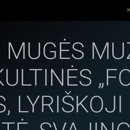
K
 MUGĖS MU
KULTINĖS „F
, LYRIŠKOJI