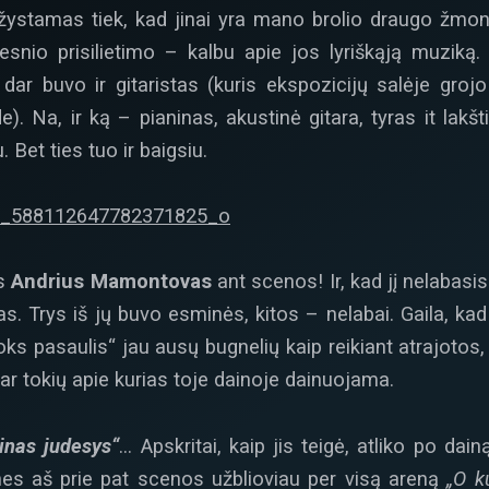
ystamas tiek, kad jinai yra mano brolio draugo žmo
esnio prisilietimo – kalbu apie jos lyriškąją muziką
ar buvo ir gitaristas (kuris ekspozicijų salėje gro
. Na, ir ką – pianinas, akustinė gitara, tyras it lakš
. Bet ties tuo ir baigsiu.
is
Andrius Mamontovas
ant scenos! Ir, kad jį nelabasis
s. Trys iš jų buvo esminės, kitos – nelabai. Gaila, kad
oks pasaulis“ jau ausų bugnelių kaip reikiant atrajotos
r tokių apie kurias toje dainoje dainuojama.
inas judesys“
… Apskritai, kaip jis teigė, atliko po dai
nes aš prie pat scenos užblioviau per visą areną
„O k