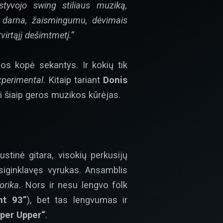
kstyvojo swing stiliaus muziką,
 darna, žaismingumu, dėvimais
virtąjį dešimtmetį.“
os kopė sekantys. Ir kokių tik
xperimental
. Kitaip tariant
Donis
 šiaip geros muzikos kūrėjas.
tinė gitara, visokių perkusijų
psiginklavęs vyrukas. Ansamblis
orika.
Nors ir nesu lengvo folk
nt 93”
), bet tas lengvumas ir
per Upper“
.