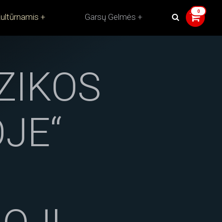
ultūrnamis
Garsų Gelmės
ZIKOS
OJE“