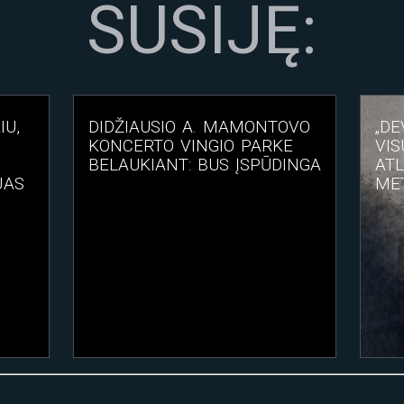
SUSIJĘ:
IU,
DIDŽIAUSIO A. MAMONTOVO
„DE
KONCERTO VINGIO PARKE
VIS
BELAUKIANT: BUS ĮSPŪDINGA
ATL
JAS
MET