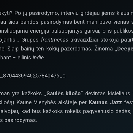
yti? Po jų pasirodymo, interviu girdėjau jiems klausi
au šios bandos pasirodymas bent man buvo vienas si
ansliuojama energija pulsuojantys garsai, o iš publiko
iojantis… Grupės
frontmenas
akivaizdžiai stokoja patir
 nei šiaip bairių ten kokių pažerdamas. Žinoma
„Deepe
lbant – eilinis
indie
.
i man yra kažkoks
„Saulės kliošo“
devintas kisieliaus 
liošą) Kaune Vienybės aikštėje per
Kaunas Jazz
fest
alvojau, kad bus kažkoks rokelis pagyvenusio dėdės,
as pasirodymas.