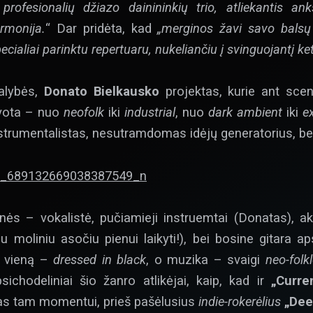
 profesionalių džiazo dainininkių trio, atliekantis an
rmonija.
“ Dar pridėta, kad
„merginos žavi savo balsų
ecialiai parinktu repertuaru, nukeliančiu į svinguojantį ket
galybės,
Donato Bielkausko
projektas, kurie ant scen
avota – nuo
neofolk
iki
industrial
, nuo
dark ambient
iki
e
strumentalistas, nesutramdomas idėjų generatorius, bei
s – vokalistė, pučiamieji instruemtai (Donatas), akus
u moliniu asočiu pienui laikyti!), bei bosine gitara a
us vieną –
dressed in black
, o muzika – svaigi
neo-folkl
chodeliniai šio žanro atlikėjai, kaip, kad ir
„Curre
as tam momentui, prieš pašėlusius
indie-rokerėlius
„Dee