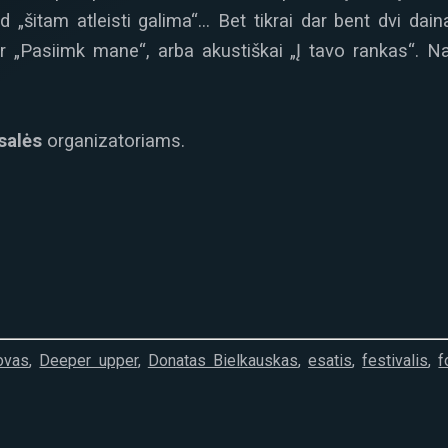
d „šitam atleisti galima“… Bet tikrai dar bent dvi dain
r „Pasiimk mane“, arba akustiškai „Į tavo rankas“. Na,
salės
organizatoriams.
ovas
,
Deeper upper
,
Donatas Bielkauskas
,
esatis
,
festivalis
,
f