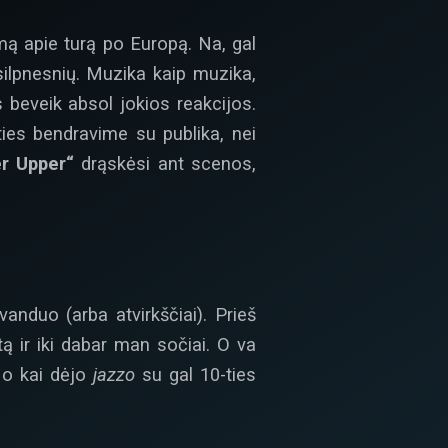
mą apie turą po Europą. Na, gal
lpnesnių. Muzika kaip muzika,
s beveik absol jokios reakcijos.
ties bendravime su publika, nei
r Upper“
drąskėsi ant scenos,
vanduo (arba atvirkščiai). Prieš
ą ir iki dabar man sočiai. O va
 o kai dėjo
jazzo
su gal 10-ties