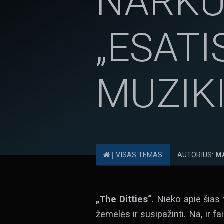
NARKU
„ESATIS
MUZIKI
Į VISAS TEMAS
AUTORIUS:
M
„The Ditties“
. Nieko apie šias 
žemelės ir susipažinti. Na, ir f