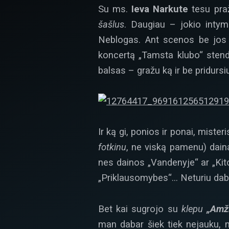
Su ms.
Ieva Narkute
tesu praž
šašlus
. Daugiau – jokio intym
Neblogas. Ant scenos be jos d
koncertą „Tamsta klubo“ stende)
balsas – gražu ką ir be pridursiu
Ir ką gi, ponios ir ponai, mister
fotkinu
, ne viską pamenu) daina
nes dainos „Vandenyje“ ar „Kit
„Priklausomybes“… Neturiu daba
Bet kai sugrojo su
klepu
„Amž
man dabar šiek tiek nejauku, 