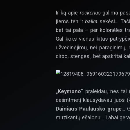
Ir ką apie
rockerius
galima pasak
jiems ten ir
baika
sekėsi… Tači
bet tai pala – per kolonėles tr
Gal koks vienas kitas patrypč
užvedinėjimų, nei paraginimų,
dirbo, stengėsi, bet apskritai ka
„Keymono“
praleidau, nes ta
dešmtmetį klausydavau juos (k
Dainiaus Paulausko grupė
… G
muzikantų ešalonu… Labai ger