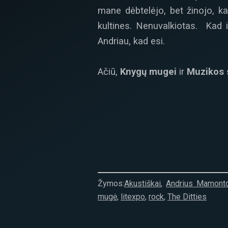
mane dėbtelėjo, bet žinojo, ka
kultines. Nenuvalkiotas. Kad i
Andriau, kad esi.
Ačiū,
Knygų mugei
ir
Muzikos 
Žymos:
Akustiškai
,
Andrius Mamont
mugė
,
litexpo
,
rock
,
The Ditties