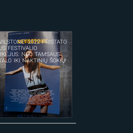
VILSTONE“ 2022 PRISTATO
US FESTIVALIO
IKĖJUS: NUO TAMSAUS
ALO IKI NAKTINIŲ ŠOKIŲ!