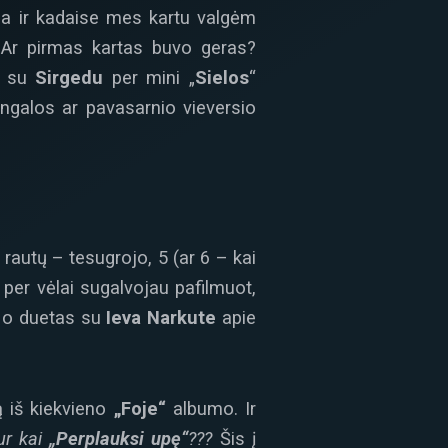
na ir kadaise mes kartu valgėm
. Ar pirmas kartas buvo geras?
jo su
Sirgedu
per mini „
Sielos
“
tingalos ar pavasarnio vieversio
 rautų – tesugrojo, 5 (ar 6 – kai
 per vėlai sugalvojau pafilmuot,
, o duetas su
Ieva Narkute
apie
ną iš kiekvieno
„Foje“
albumo. Ir
ur kai
„Perplauksi upę“
???
Šis į