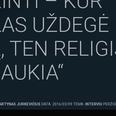
INTI – KUR
AS UŽDEGĖ
, TEN RELIG
AUKIA“
ARTYNAS JURKEVIČIUS
DATA: 2016/03/09 TEMA:
INTERVIU
PERŽIŪ