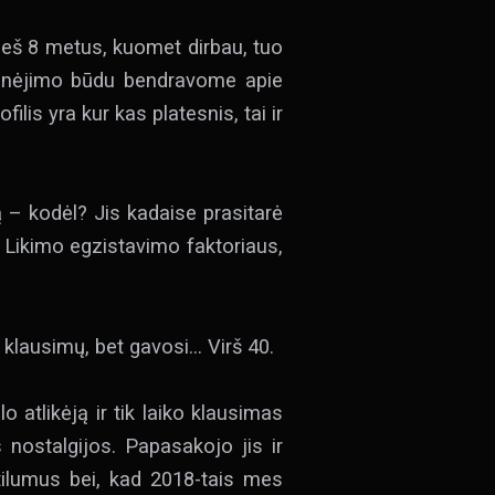
rieš 8 metus, kuomet dirbau, tuo
ašinėjimo būdu bendravome apie
ofilis yra kur kas platesnis, tai ir
vą – kodėl? Jis kadaise prasitarė
 Likimo egzistavimo faktoriaus,
 klausimų, bet gavosi… Virš 40.
 atlikėją ir tik laiko klausimas
 nostalgijos. Papasakojo jis ir
tilumus bei, kad 2018-tais mes