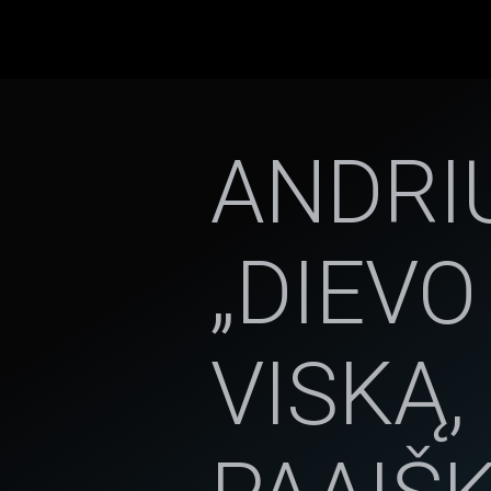
ANDRI
„DIEV
VISKĄ