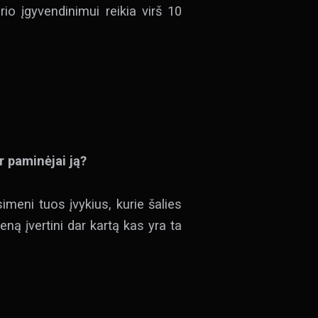
io įgyvendinimui reikia virš 10
r paminėjai ją?
imeni tuos įvykius, kurie šalies
ną įvertini dar kartą kas yra ta