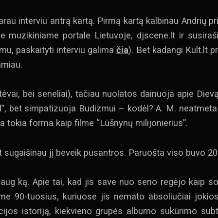
au interviu antrą kartą. Pirmą kartą kalbinau Andrių p
 muzikiniame portale Lietuvoje, djscene.lt ir susir
mu, paskaityti interviu galima
čia
). Bet kadangi Kult.lt pr
amiau.
 tėvai, bei seneliai), tačiau nuolatos dainuoja apie Die
vil”, bet simpatizuoja Budizmui – kodėl? A. M. neatmeta
a tokia forma kaip filme “Lūšnynų milijonierius”.
et sugaišinau jį beveik pusantros. Paruošta viso buvo 20
aug ką. Apie tai, kad jis save nuo seno regėjo kaip solo
me 90-tuosius, kuriuose jis nemato absoliučiai jokios
ijos istoriją, kiekvieno grupės albumo sukūrimo sub