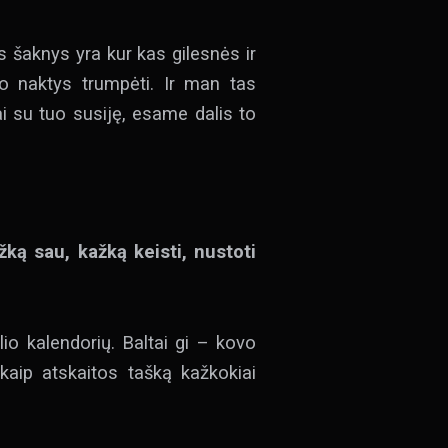
s šaknys yra kur kas gilesnės ir
, o naktys trumpėti. Ir man tas
i su tuo susiję, esame dalis to
ką sau, kažką keisti, nustoti
io kalendorių. Baltai gi – kovo
kaip atskaitos tašką kažkokiai