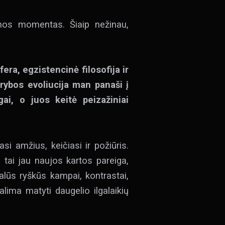
nos momentas. Šiaip nežinau,
ra, egzistencinė filosofija ir
ūrybos evoliucija man panaši į
ai, o juos keitė peizažiniai
si amžius, keičiasi ir požiūris.
 tai jau naujos kartos pareiga,
ualūs ryškūs kampai, kontrastai,
lima matyti daugelio ilgalaikių