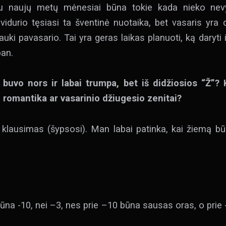
u naujų metų mėnesiai būna tokie kada nieko nevyk
vidurio tęsiasi ta šventinė nuotaika, bet vasaris yra 
 lauki pavasario. Tai yra geras laikas planuoti, ką daryt
pan.
i buvo nors ir labai trumpa, bet iš didžiosios “Ž”?
 romantika ar vasarinio džiugesio zenitai?
s klausimas (šypsosi). Man labai patinka, kai žiemą 
būna -10, nei –3, nes prie –10 būna sausas oras, o prie 