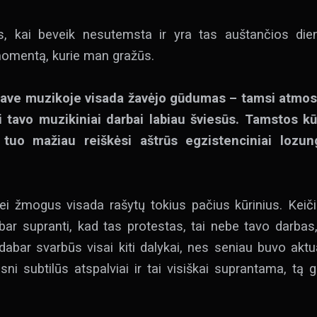
, kai beveik nesutemsta ir yra tas auštančios die
momentą, kurie man gražūs.
tave muzikoje visada žavėjo gūdumas – tamsi atmosfe
ai tavo muzikiniai darbai labiau šviesūs. Tamstos k
 tuo mažiau reiškėsi aštrūs egzistenciniai lozung
ei žmogus visada rašytų tokius pačius kūrinius. Keičia
ar supranti, kad tas protestas, tai nebe tavo darbas,
 dabar svarbūs visai kiti dalykai, nes seniau buvo akt
i subtilūs atspalviai ir tai visiškai suprantama, tą ga