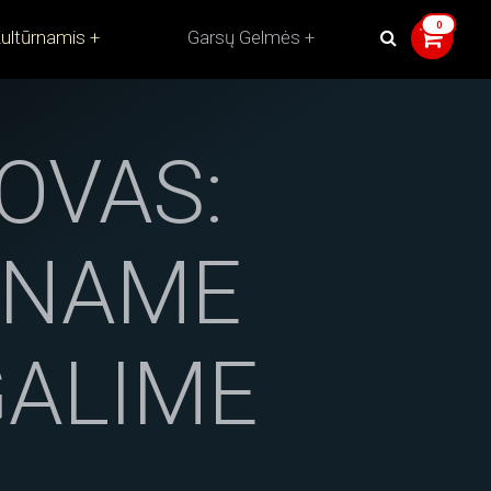
ultūrnamis
Garsų Gelmės
OVAS:
INAME
GALIME