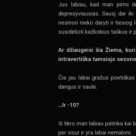
Juo labiau, kad man pirmi d
depresyviausias. Sausį dar iki 
nesinori nieko daryti ir tiesiog
susidėlioti kažkokius taškus ir 
Ar džiaugeisi šia Žiema, kur
intravertiška tamsiojo sezono
Čia jau labai gražus poetiška
dangus ir saulė.
…Ir -10?
Iš tikro man labiau patinka kai 
per visur ir yra labai nemaloni.