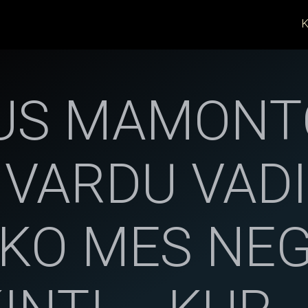
K
US MAMONT
O VARDU VAD
, KO MES NE