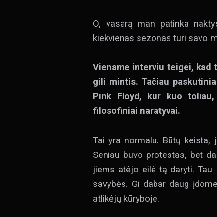
O, vasarą man patinka naktys
kiekvienas sezonas turi savo 
Viename interviu teigei, kad 
gili mintis. Tačiau paskutini
Pink Floyd, kur kuo toliau,
filosofiniai naratyvai.
Tai yra normalu. Būtų keista, j
Seniau buvo protestas, bet dab
jiems atėjo eilė tą daryti. Tau
savybės. Gi dabar daug įdomesn
atlikėjų kūryboje.