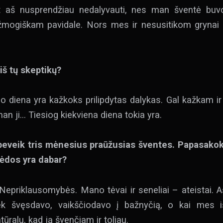
t aš nusprendžiau nedalyvauti, nes man šventė buvo
mogiškam pavidale. Nors mes ir nesusitikom grynai Va
iš tų skeptikų?
diena yra kažkoks prilipdytas dalykas. Gal kažkam ir s
an ji… Tiesiog kiekviena diena tokia yra.
 beveik tris mėnesius praūžusias šventes. Papasako
lėdos yra dabar?
Nepriklausomybės. Mano tėvai ir seneliai – ateistai. Aš
ek švęsdavo, vaikščiodavo į bažnyčią, o kai mes i
tūralu, kad ją švenčiam ir toliau.