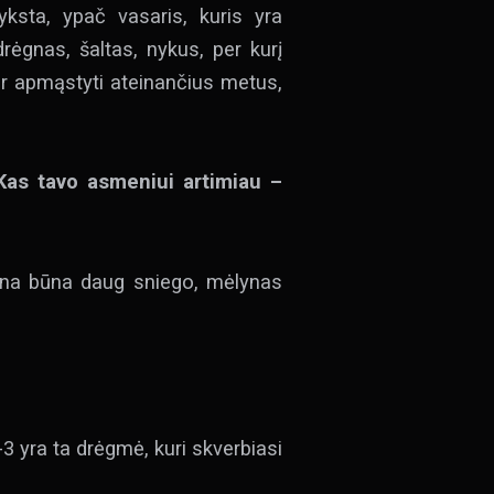
sta, ypač vasaris, kuris yra
drėgnas, šaltas, nykus, per kurį
i ir apmąstyti ateinančius metus,
 Kas tavo asmeniui artimiau –
būna būna daug sniego, mėlynas
-3 yra ta drėgmė, kuri skverbiasi