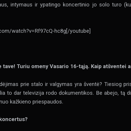
aus, intymaus ir ypatingo koncertinio jo solo turo (kur
.com/watch?v=Rf97cQ-hc8g[/youtube]
 tave! Turiu omeny Vasario 16-tąją. Kaip atšventei a
dėjimas prie stalo ir valgymas yra šventė? Tiesiog pris
a to dar televizija rodo dokumentikos. Be abejo, tą die
 nuo kažkieno priespaudos.
 koncertus?