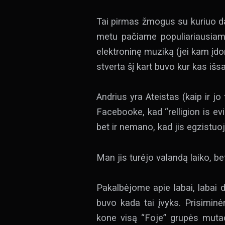
Tai pirmas žmogus su kuriuo dar
metu pačiame populiariausiame
elektroninę muziką (jei kam įdo
stverta šį kart buvo kur kas išs
Andrius yra Ateistas (kaip ir jo
Facebooke, kad “relligion is e
bet ir nemano, kad jis egzistuoj
Man jis turėjo valandą laiko, b
Pakalbėjome apie labai, labai d
buvo kada tai įvyks. Prisiminė
kone visą “Foje” grupės mutac