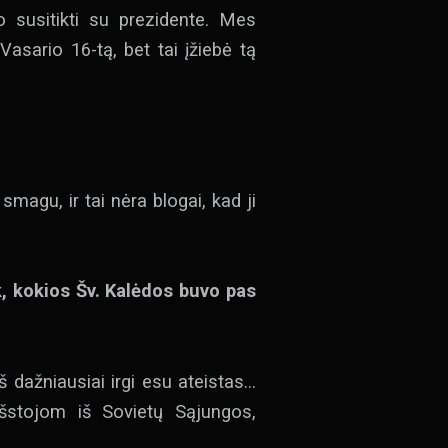
 susitikti su prezidente. Mes
sario 16-tą, bet tai įžiebė tą
magu, ir tai nėra blogai, kad ji
k, kokios Šv. Kalėdos buvo pas
 dažniausiai irgi esu ateistas…
šstojom iš Sovietų Sąjungos,