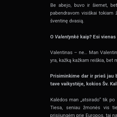
Be abejo, buvo ir šiemet, be
pabendravom visiškai tokiam ž
šventinę dvasią.
O
Valentynkė
kaip? Esi vienas 
Valentinas – ne… Man Valentino 
yra, kažką kažkam reiškia, bet m
Prisiminkime dar ir prieš jau
tave vaikystėje, kokios Šv. Ka
Kalėdos man „atsirado“ tik po 
Tiesa, seniau žmonės vis ti
prisijungėm prie Europos, tai na