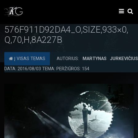
576F911D92DA4_O,SIZE,933×0,
Q,70,H,8A227B
Į VISAS TEMAS
AUTORIUS:
MARTYNAS JURKEVIČIU
DATA: 2016/08/03 TEMA: PERŽIŪROS: 154