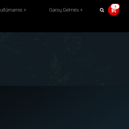
ultūrnamis
Garsų Gelmės