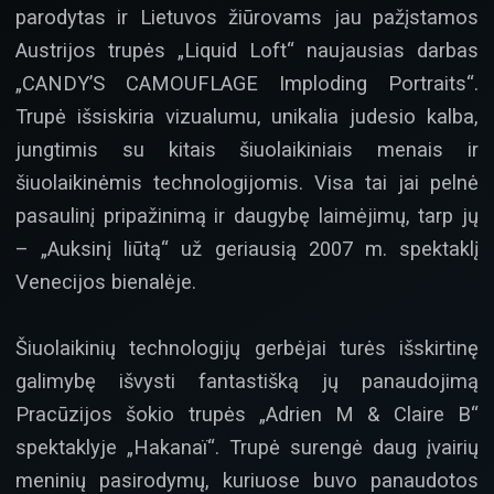
parodytas ir Lietuvos žiūrovams jau pažįstamos
Austrijos trupės „Liquid Loft“ naujausias darbas
„CANDY’S CAMOUFLAGE Imploding Portraits“.
Trupė išsiskiria vizualumu, unikalia judesio kalba,
jungtimis su kitais šiuolaikiniais menais ir
šiuolaikinėmis technologijomis. Visa tai jai pelnė
pasaulinį pripažinimą ir daugybę laimėjimų, tarp jų
– „Auksinį liūtą“ už geriausią 2007 m. spektaklį
Venecijos bienalėje.
Šiuolaikinių technologijų gerbėjai turės išskirtinę
galimybę išvysti fantastišką jų panaudojimą
Pracūzijos šokio trupės „Adrien M & Claire B“
spektaklyje „Hakanaï“. Trupė surengė daug įvairių
meninių pasirodymų, kuriuose buvo panaudotos