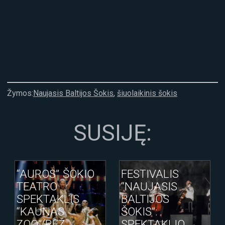
Žymos:
Naujasis Baltijos Šokis
,
šiuolaikinis šokis
SUSIJĘ:
“AUROS” ŠOKIO
FESTIVALIS
TEATRO
“NAUJASIS
SPEKTAKLIS
BALTIJOS
“KAUNAS
ŠOKIS”:
ZOO”(REŽ.
SPEKTAKLIO