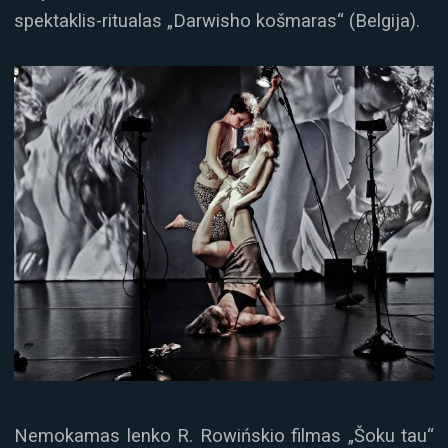
spektaklis-ritualas „Darwisho košmaras“ (Belgija).
Nemokamas lenko R. Rowińskio filmas „Šoku tau“