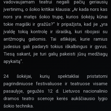
vadovaujamam teatrui negaili pačių geriausių
įvertinimų, o šokio kritikai klausia: „Ar kada nors kas
nors yra matęs šokio trupę, kurios šokėjų kūnai
tokie magiški ir gražūs?“ Ir pripažįsta, kad jie „yra
įvaldę tokią kontrolę ir išraišką, kuri ribojasi su
antžmogių galiomis. Tai atlikėjai, kurie ramius
judesius gali padaryti tokius iškalbingus ir gyvus.
Tiesą sakant, jie turi galių pakeisti jūsų medžiagų
apykaitą“.
24 šokėjai, kurių spektakliai pristatomi
pagrindiniuose festivaliuose ir teatruose visame
pasaulyje, gegužės 12 d. Lietuvos nacionalinio
dramos teatro scenoje kerės aukščiausio lygio
šokio technika.