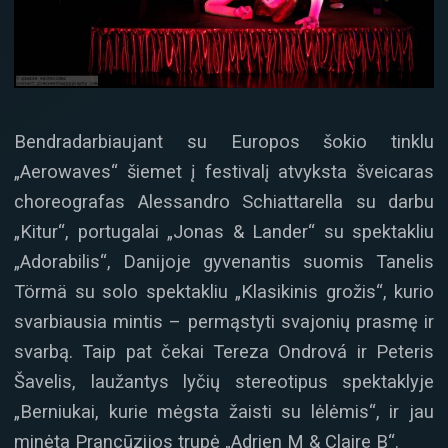
Bendradarbiaujant su Europos šokio tinklu
„Aerowaves“ šiemet į festivalį atvyksta šveicaras
choreografas Alessandro Schiattarella su darbu
„Kitur“, portugalai „Jonas & Lander“ su spektakliu
„Adorabilis“, Danijoje gyvenantis suomis Tanelis
Törmä su solo spektakliu „Klasikinis grožis“, kurio
svarbiausia mintis – permąstyti svajonių prasmę ir
svarbą. Taip pat čekai Tereza Ondrová ir Peteris
Šavelis, laužantys lyčių stereotipus spektaklyje
„Berniukai, kurie mėgsta žaisti su lėlėmis“, ir jau
minėta Prancūzijos trupė „Adrien M & Claire B“.