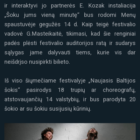
ir interaktyvi jo partnerės E. Kozak instaliacija
„Šoku jums vieną minutę“ bus rodomi Menų
spaustuvėje gegužės 14 d. Kaip teigė festivalio
vadovė G.Masteikaitė, tikimasi, kad šie renginiai
padės plėsti festivalio auditorijos ratą ir sudarys
sąlygas jame dalyvauti tiems, kurie vis dar
neišdrįso nusipirkti bilieto.
Iš viso šiųmečiame festivalyje „Naujasis Baltijos
šokis“ pasirodys 18 trupių ar choreografų,
atstovaujančių 14 valstybių, ir bus parodyta 20
šokio ar su šokiu susijusių kūrinių.