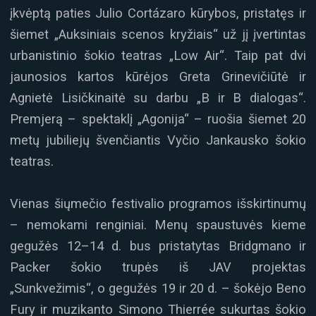
įkvėptą paties Julio Cortázaro kūrybos, pristatęs ir
šiemet „Auksiniais scenos kryžiais“ už jį įvertintas
urbanistinio šokio teatras „Low Air“. Taip pat dvi
jaunosios kartos kūrėjos Greta Grinevičiūtė ir
Agnietė Lisičkinaitė su darbu „B ir B dialogas“.
Premjerą – spektaklį „Agonija“ – ruošia šiemet 20
metų jubiliejų švenčiantis Vyčio Jankausko šokio
teatras.
Vienas šiųmečio festivalio programos išskirtinumų
– nemokami renginiai. Menų spaustuvės kieme
gegužės 12–14 d. bus pristatytas Bridgmano ir
Packer šokio trupės iš JAV projektas
„Sunkvežimis“, o gegužės 19 ir 20 d. – šokėjo Beno
Fury ir muzikanto Simono Thierrée sukurtas šokio