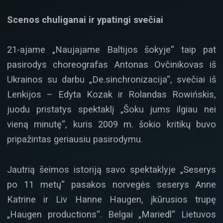
Scenos chuliganai ir ypatingi svečiai
21-ajame „Naujajame Baltijos šokyje“ taip pat
pasirodys choreografas Antonas Ovčinikovas iš
Ukrainos su darbu „De.sinchronizacija“, svečiai iš
Lenkijos – Edyta Kozak ir Rolandas Rowińskis,
juodu pristatys spektaklį „Šoku jums ilgiau nei
vieną minutę“, kuris 2009 m. šokio kritikų buvo
pripažintas geriausiu pasirodymu.
Jautrią šeimos istoriją savo spektaklyje „Seserys
po 11 metų“ pasakos norvegės seserys Anne
Katrine ir Liv Hanne Haugen, įkūrusios trupę
„Haugen productions“. Belgai „Mariedl“ Lietuvos