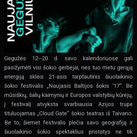
Gegužės 12–20 d. savo kalendoriuose gali
pasižymėti visi šokio gerbėjai, nes tuo metu gerąją
energiją skleis 21-asis tarptautinis šiuolaikinio
šokio festivalis „Naujasis Baltijos šokis ’17“. Be
mūsiškių, šalių kaimynių ir Europos valstybių kūrėjų,
į festivalį atvyksta svarbiausia Azijos trupe
tituluojamas „Cloud Gate“ šokio teatras iš Taivano.
Be to, šiemet festivalis plečia savo geografiją ir
šiuolaikinio šokio spektaklius pristatys ne tik