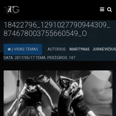
18422796_1291027790944309_
874678003755660549_O
Į VISAS TEMAS
AUTORIUS:
MARTYNAS JURKEVIČIU
DATA: 2017/05/17 TEMA: PERŽIŪROS: 147