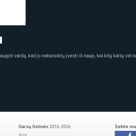
ugoti vardą, kad jo nebereiktų įvesti iš naujo, kai kitą kartą vėl 
Garsų Gelmės
2016-2026
Sekite m
Apie