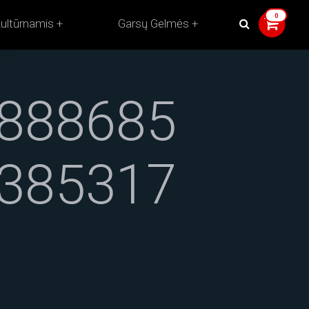
ultūrnamis
Garsų Gelmės
888685
385317