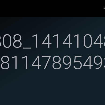
K
808_1414104
18114789549