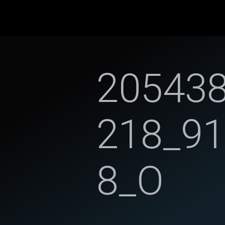
20543
218_9
8_O