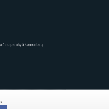
norėsiu parašyti komentarą.
us