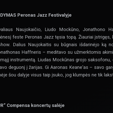
YMAS Peronas Jazz Festivalyje
Daliaus Naujokaičio, Liudo Mockūno, Jonathono Ha
esį feste Peronas Jazz tęsia topą. Žiauriai įstrigęs, k
show. Dalius Naujokaitis su būgnais išdarinėjo ką n
onathonas Haffneris – meditavo su užmerktomis akimis,
čiamąjį instrumentą. Liudas Mockūnas grojo saksofonu
vo deguonį į žarijas. Gi Aaronas Keane‘as – savo garg
ėje šou dalyje visus taip įsuko, jog klumpės ne tik laks
UR“
Compensa koncertų salėje