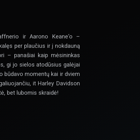
ffnerio ir Aarono Keane‘o –
alęs per plaučius ir į nokdauną
ori – panašiai kaip mėsininkas
 gi jo sielos atodūsius galėjai
, o būdavo momentų kai ir dviem
aliuojančiu, it Harley Davidson
tė, bet lubomis skraidė!