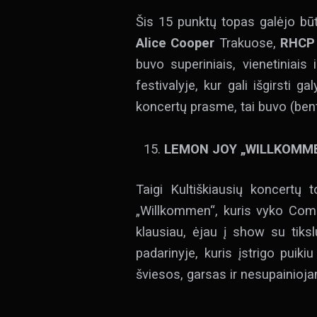
Šis 15 punktų topas galėjo būt
Alice Cooper
Trakuose,
RHCP
buvo superiniais, vienetiniais
festivalyje, kur gali išgirsti
koncertų prasme, tai buvo (ben
LEMON JOY „WILLKOMME
Taigi Kultiškiausių koncertų
„Willkommen“, kuris vyko Comp
klausiau, ėjau į show su tiks
padarinyje, kuris įstrigo puiki
šviesos, garsas ir nesupainioj