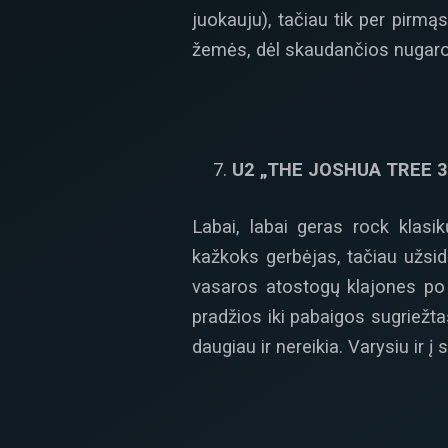
juokauju), tačiau tik per pirmą
žemės, dėl skaudančios nugar
U2 „THE JOSHUA TREE 3
Labai, labai geras rock klas
kažkoks gerbėjas, tačiau užsidė
vasaros atostogų klajones po
pradžios iki pabaigos sugriežt
daugiau ir nereikia. Varysiu ir į s