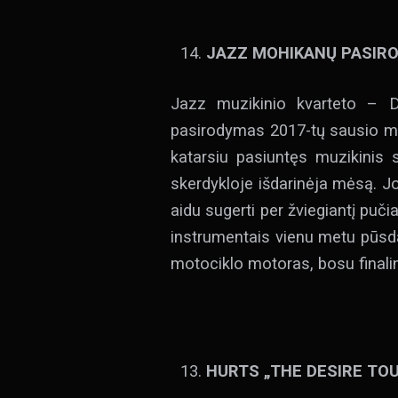
JAZZ MOHIKANŲ PASIROD
Jazz muzikinio kvarteto – 
pasirodymas 2017-tų sausio mėn
katarsiu pasiuntęs muzikinis 
skerdykloje išdarinėja mėsą. J
aidu sugerti per žviegiantį pu
instrumentais vienu metu pūsda
motociklo motoras, bosu finalin
HURTS „THE DESIRE TO