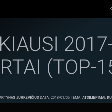
K
KIAUSI 2017-
TAI (TOP-1
ARTYNAS JURKEVIČIUS
DATA: 2018/01/05 TEMA:
ATSILIEPIMAI
,
KU