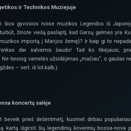
tikos ir Technikos Muziejuje
i šios gyvosios noise muzikos Legendos iš Japonij
turbūt, žinote viešą paslaptį, kad Garsų gelmės yra Kul
uzikos importą į Marijos žemę)? Ir kaip gi to nepada
ininkas dar salvėmis šaudo! Tad ko tikėjausi, pr
. Ne tiesiog varnelės užsidėjimas „mačiau“, o gautas n
ždes – vert. iš lot.kalb.).
sa koncertų salėje
net beveik prieš dešimtmetį, kuomet dirbau populiari
mą kartą išgirsti šių legendinių koverinių bossa-nov