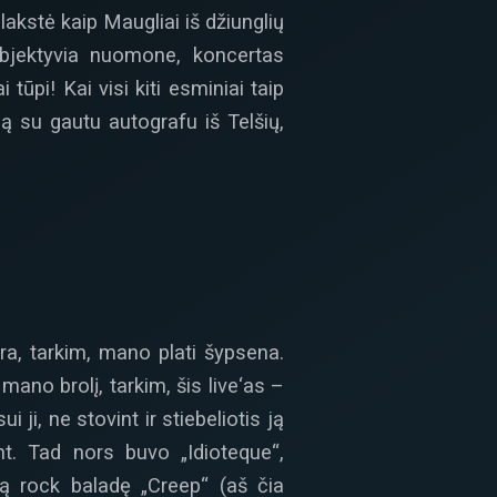
kstė kaip Maugliai iš džiunglių
bjektyvia nuomone, koncertas
pi! Kai visi kiti esminiai taip
lą su gautu autografu iš Telšių,
ra, tarkim, mano plati šypsena.
mano brolį, tarkim, šis live‘as –
ji, ne stovint ir stiebeliotis ją
ant. Tad nors buvo „Idioteque“,
sią rock baladę „Creep“ (aš čia