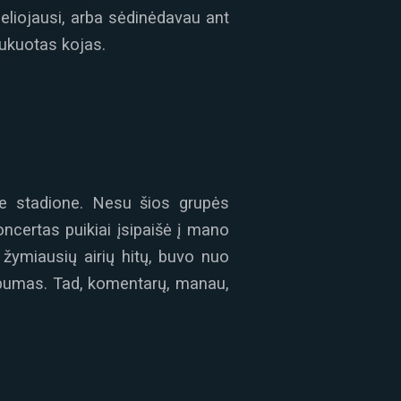
beliojausi, arba sėdinėdavau ant
ukuotas kojas.
ce stadione. Nesu šios grupės
oncertas puikiai įsipaišė į mano
ymiausių airių hitų, buvo nuo
albumas. Tad, komentarų, manau,