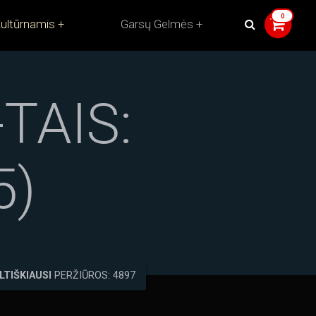
ultūrnamis
Garsų Gelmės
TAIS:
5)
LTIŠKIAUSI
PERŽIŪROS: 4897