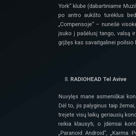
York“ klube (dabartiniame Muzi
po antro aukšto turėklus bed
„Compensoje“ – nunešė visokeri
įsuko į pašėlusį tango, valsą i
grįžęs kas savaitgalinei poilsio 
RADIOHEAD Tel Avive
Nuvylęs mane asmeniškai koncer
Dėl to, jis palyginus taip žemai
trejete visų laikų geriausių kon
reikia klausyti, o įdėmiai kon
„Paranoid Android“, „Karma Pol