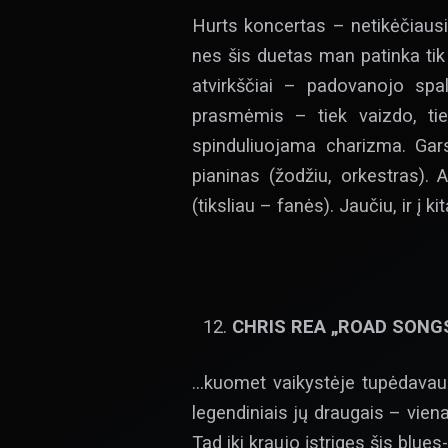
Hurts koncertas – netikėčiausi
nes šis duetas man patinka tik
atvirkščiai – padovanojo spa
prasmėmis – tiek vaizdo, tiek
spinduliuojama charizma. Gar
pianinas (žodžiu, orkestras).
(tiksliau – fanės). Jaučiu, ir į ki
CHRIS REA „ROAD SONGS
…kuomet vaikystėje tupėdavau 
legendiniais jų draugais – vien
Tad iki kraujo įstrigęs šis blu