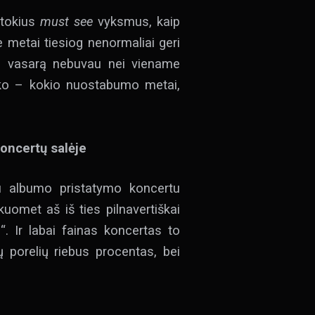
 tokius
must see
vyksmus, kaip
ie metai tiesiog nenormaliai geri
 šią vasarą nebuvau nei viename
asako – kokio nuostabumo metai,
certų salėje
su albumo pristatymo koncertu
omet aš iš ties pilnavertiškai
. Ir labai fainas koncertas to
ių porelių riebus procentas, bei