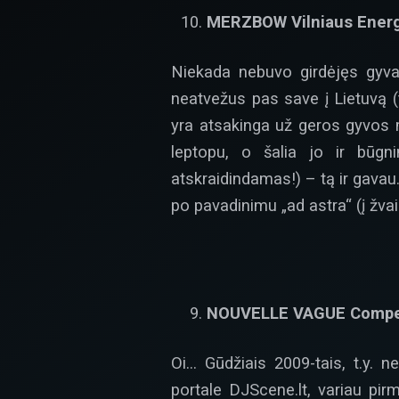
MERZBOW Vilniaus Energe
Niekada nebuvo girdėjęs gyva
neatvežus pas save į Lietuvą (
yra atsakinga už geros gyvos m
leptopu, o šalia jo ir būgn
atskraidindamas!) – tą ir gavau
po pavadinimu „ad astra“ (į žvaig
NOUVELLE VAGUE Compen
Oi… Gūdžiais 2009-tais, t.y. 
portale DJScene.lt, variau pir