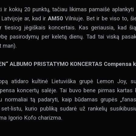
i ir kokių 20 punktų, tačiau likimas pamaišė aplankyti
Latvijoje ar, kad ir
AM50
Vilniuje. Bet ir be viso to, š
 ir tiesiog jėgiškais koncertais. Kas geriausia, kad
 galybę pasirodymų per keletą dienų. Tad tai viską p
t man).
N“ ALBUMO PRISTATYMO KONCERTAS Compensa kon
 topą atidaro kultinė Lietuviška grupė Lemon Joy, 
ensa koncertų salėje. Tai buvo bene pirmas kartas ku
lu normaliai tą padaryti, kaip būdamas grupės „fanas“
u set-listu, kurio publiką sudarė už rankelių susikibus
ama Igorio Kofo charizma.