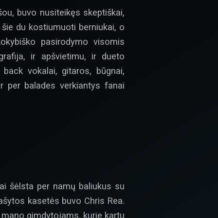
ou, buvo nusiteikęs skeptiškai,
šie du kostiumuoti berniukai, o
kokybiško pasirodymo visomis
afija, ir apšvietimu, ir dueto
ack vokalai, gitaros, būgnai,
r per balades verkiantys fanai
ai šėlsta per namų baliukus su
rrašytos kasetės buvo Chris Rea.
ek mano gimdytojams, kurie kartu