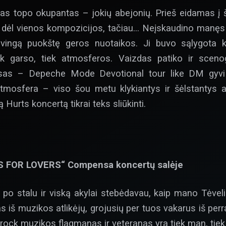
as topo okupantas – jokių abejonių. Prieš eidamas į š
 dėl vienos kompozicijos, tačiau… Neįskaudino manęs 
lvingą puokštę geros nuotaikos. Ji buvo sąlygota 
 garso, tiek atmosferos. Vaizdas patiko ir scenogr
sas – Depeche Mode Devotional tour like DM gyvi b
 Atmosfera – viso šou metu klykiantys ir šėlstantys a
tą Hurts koncertą tikrai teks sliūkinti.
 FOR LOVERS“ Compensa koncertų salėje
po stalu ir viską akylai stebėdavau, kaip mano Tėveli
as iš muzikos atlikėjų, grojusių per tuos vakarus iš pe
es-rock muzikos flagmanas ir veteranas yra tiek man, ti