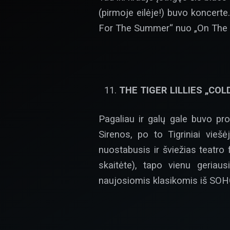
(pirmoje eilėje!) buvo koncerte.
For The Summer“ nuo „On The Bea
THE TIGER LILLIES „COL
Pagaliau ir galų gale buvo pro
Sirenos, po to Tigriniai vieš
nuostabusis ir šviežias teatro
skaitėte), tapo vienu geriaus
naujosiomis klasikomis iš SOH