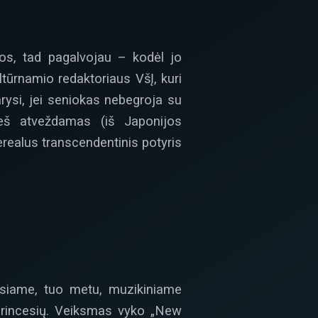
os, tad pagalvojau – kodėl jo
tūrnamio redaktoriaus VšĮ, kuri
rysi, jei seniokas nebegroja su
ieš atveždamas (iš Japonijos
erealus transcendentinis potyris
ausiame, tuo metu, muzikiniame
a princesių. Veiksmas vyko „New