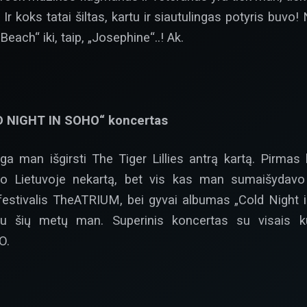
 Ir koks tatai šiltas, kartu ir siautulingas potyris buvo
ch“ iki, taip, „Josephine“..! Ak.
D NIGHT IN SOHO“ koncertas
ga man išgirsti The Tiger Lillies antrą kartą. Pirmas
ėjo Lietuvoje nekartą, bet vis kas man sumaišydavo
 festivalis TheATRIUM, bei gyvai albumas „Cold Night in
iu šių metų man. Superinis koncertas su visais kulti
O.