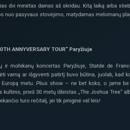
sias dvi minėtas dainas aš skridau. Kitą laiką arba stie
os nuo pasyvaus stovėjimo, matydamas melomanų pla
0TH ANNYVERSARY TOUR“ Paryžiuje
ikų ir mohikanų koncertas Paryžiuje, Statde de Fran
ti varną ar išgyventi patirtį buvo būtina, juolab, kad k
 Europą metu. Plius show – ne bet koks, o jame be ž
as kultinis, prieš 30 metų išleistas „The Joshua Tree“ 
ekančio turo rečitalį, jei tik piniginė vėl leis!