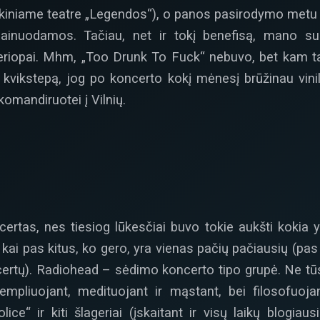
kiniame teatre „Legendos“), o panos pasirodymo metu la
ainuodamos. Tačiau, net ir tokį benefisą, mano su
opai. Mhm, „Too Drunk To Fuck“ nebuvo, bet kam tai tū
r kvikstepą, jog po koncerto kokį mėnesį brūžinau vini
komandiruotei į Vilnių.
tas, nes tiesiog lūkesčiai buvo tokie aukšti kokia y
, kai pas kitus, ko gero, yra vienas pačių pačiausių (pas 
certų). Radiohead – sėdimo koncerto tipo grupė. Ne tūsui 
templiuojant, medituojant ir mąstant, bei filosofuoj
ice“ ir kiti šlageriai (įskaitant ir visų laikų blogiau