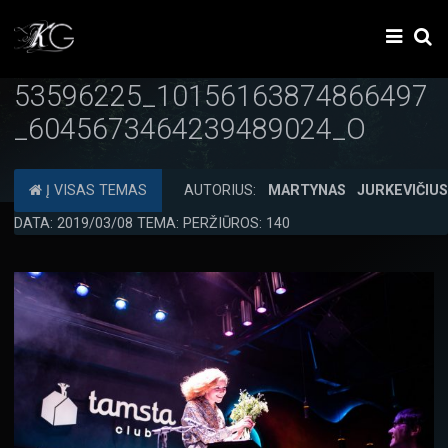
53596225_10156163874866497
_6045673464239489024_O
Į VISAS TEMAS
AUTORIUS:
MARTYNAS JURKEVIČIU
DATA: 2019/03/08 TEMA: PERŽIŪROS: 140