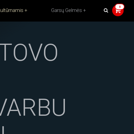
ultūrnamis
Garsų Gelmės
TOVO
SVARBU