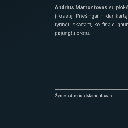
Andrius Mamontovas
su plok
į kraštą. Priešingai – dar kar
tyrinėti skaitant, ko finale, ga
pajungtu protu.
Žymos:
Andrius Mamontovas