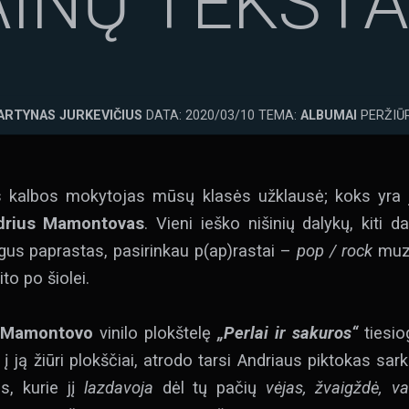
INŲ TEKSTA
ARTYNAS JURKEVIČIUS
DATA: 2020/03/10 TEMA:
ALBUMAI
PERŽIŪR
s kalbos mokytojas mūsų klasės užklausė; koks yra
drius Mamontovas
. Vieni ieško nišinių dalykų, kiti da
ogus paprastas, pasirinkau p(ap)rastai –
pop / rock
muzi
to po šiolei.
 Mamontovo
vinilo plokštelę
„Perlai ir sakuros“
tiesio
jei į ją žiūri plokščiai, atrodo tarsi Andriaus piktokas s
ms, kurie jį
lazdavoja
dėl tų pačių
vėjas, žvaigždė, va