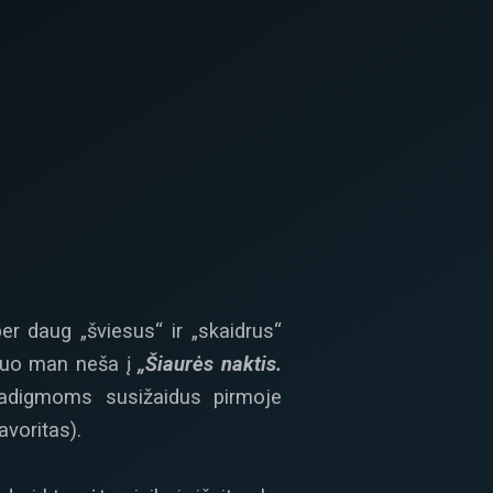
er daug „šviesus“ ir „skaidrus“
žkuo man neša į
„Šiaurės naktis.
radigmoms susižaidus pirmoje
voritas).