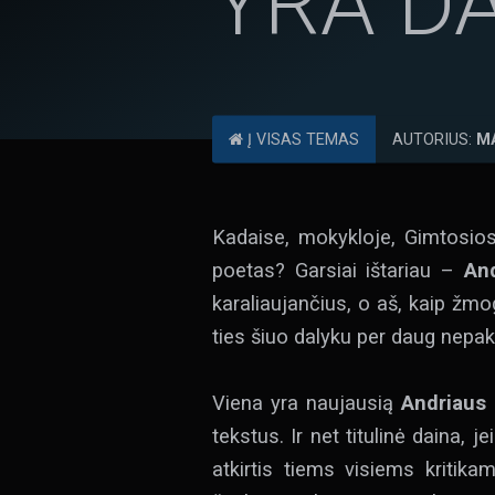
YRA DA
Į VISAS TEMAS
AUTORIUS:
M
Kadaise, mokykloje, Gimtosio
poetas? Garsiai ištariau –
An
karaliaujančius, o aš, kaip žm
ties šiuo dalyku per daug nepaki
Viena yra naujausią
Andriaus
tekstus. Ir net titulinė daina, 
atkirtis tiems visiems kritika