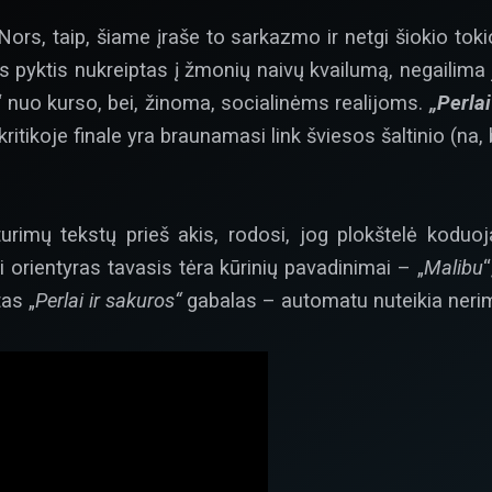
. Nors, taip, šiame įraše to sarkazmo ir netgi šiokio to
as pyktis nukreiptas į žmonių naivų kvailumą, negailima
“ nuo kurso, bei, žinoma, socialinėms realijoms.
„Perlai
ritikoje finale yra braunamasi link šviesos šaltinio (na,
turimų tekstų prieš akis, rodosi, jog plokštelė koduo
i orientyras tavasis tėra kūrinių pavadinimai – „
Malibu
“
tas „
Perlai ir sakuros“
gabalas – automatu nuteikia neri