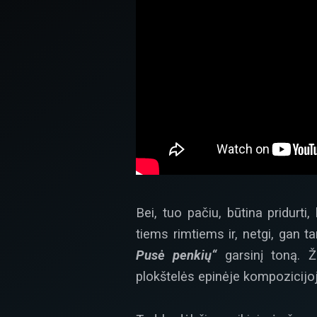
Bei, tuo pačiu, būtina pridurt
tiems rimtiems ir, netgi, gan 
Pusė penkių“
garsinį toną. Ž
plokštelės epinėje kompozicijo