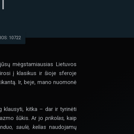
I
OS: 10722
 jūsų mėgstamiausias Lietuvos
irosi į klasikus ir šioje sferoje
kantą. Ir, beje, mano nuomonė
g klausyti, kitka – dar ir tyrinėti
arkazmo šūkis. Ar jo
prikolas,
kaip
nduo, saulė, kelias
naudojamų