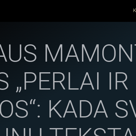
K
AUS MAMON
S „PERLAI IR
OS“: KADA 