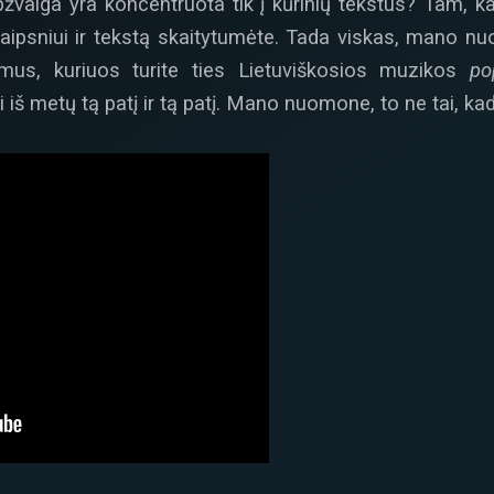
žvalga yra koncentruota tik į kūrinių tekstus? Tam, kad
laipsniui ir tekstą skaitytumėte. Tada viskas, mano n
ymus, kuriuos turite ties Lietuviškosios muzikos
po
š metų tą patį ir tą patį. Mano nuomone, to ne tai, kad 