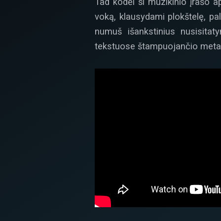
Tad kodėl ši muzikinio įrašo ap
voką, klausydami plokštelę, pa
numuš išankstinius nusisitat
tekstuose štampuojančio metai i