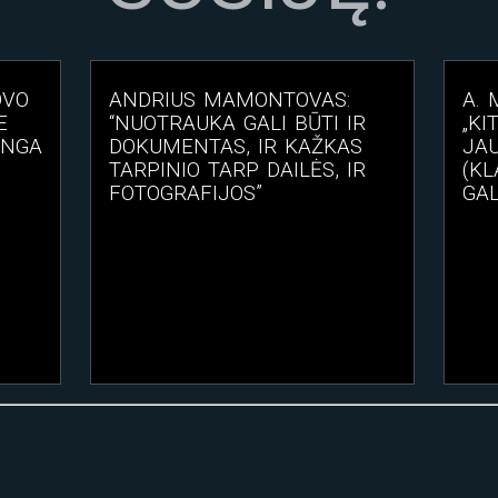
OVO
ANDRIUS MAMONTOVAS:
A.
E
“NUOTRAUKA GALI BŪTI IR
„KI
INGA
DOKUMENTAS, IR KAŽKAS
JAU
TARPINIO TARP DAILĖS, IR
(KL
FOTOGRAFIJOS”
GAL