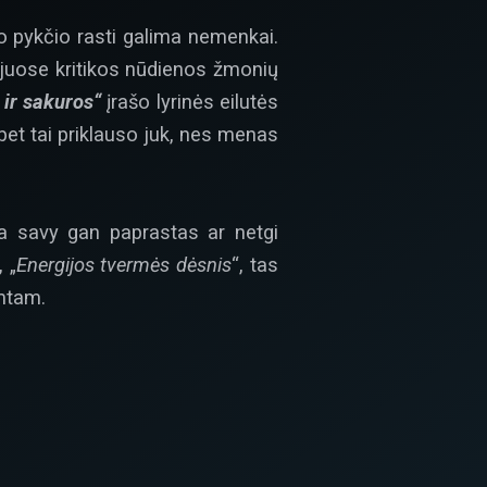
kio pykčio rasti galima nemenkai.
 juose kritikos nūdienos žmonių
 ir sakuros“
įrašo lyrinės eilutės
 bet tai priklauso juk, nes menas
ja savy gan paprastas ar netgi
, „
Energijos tvermės dėsnis
“, tas
mtam.