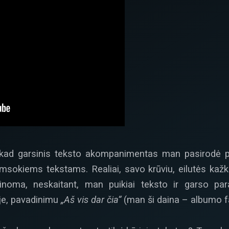
i, kad garsinis teksto akompanimentas man pasirodė p
tamsokiems tekstams. Realiai, savo krūviu, eilutės ka
inoma, neskaitant, man puikiai teksto ir garso pa
je, pavadinimu
„Aš vis dar čia“
(man ši daina – albumo fa