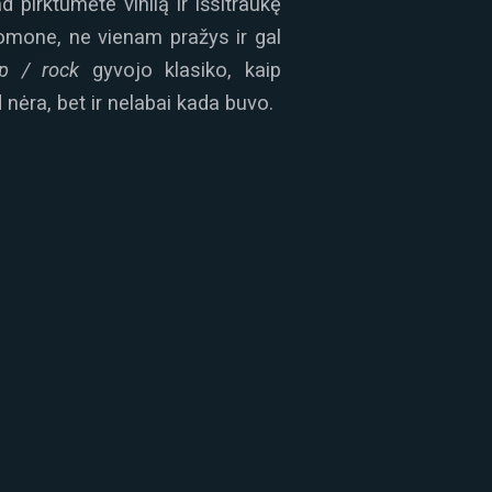
 pirktumėte vinilą ir išsitraukę
uomone, ne vienam pražys ir gal
p / rock
gyvojo klasiko, kaip
nėra, bet ir nelabai kada buvo.