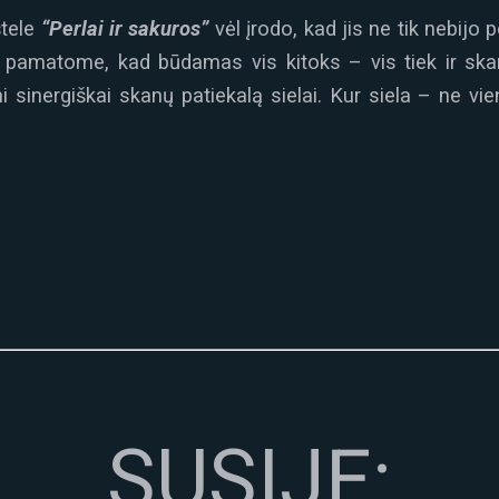
štele
“Perlai ir sakuros”
vėl įrodo, kad jis ne tik nebijo 
tą pamatome, kad būdamas vis kitoks – vis tiek ir ska
uni sinergiškai skanų patiekalą sielai. Kur siela – ne vi
SUSIJĘ: