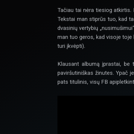
Tačiau tai nėra tiesiog atkirtis
Tekstai man stiprūs tuo, kad t
dvasinių vertybių „nusimušimui
man tuo geros, kad visoje toje k
turi įkvėpti).
Klausant albumą įprastai, be 
paviršutiniškas žinutes. Ypač je
pats titulinis, visų FB apipletkin