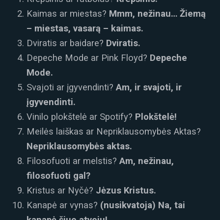
Kaimas ar miestas?
Mmm, nežinau… Žiemą
– miestas, vasarą – kaimas.
Dviratis ar baidare?
Dviratis.
Depeche Mode ar Pink Floyd?
Depeche
Mode.
Svajoti ar įgyvendinti?
Am, ir svajoti, ir
įgyvendinti.
Vinilo plokštelė ar Spotify?
Plokštelė!
Meilės laiškas ar Nepriklausomybės Aktas?
Nepriklausomybės aktas.
Filosofuoti ar melstis?
Am, nežinau,
filosofuoti gal?
Kristus ar Nyčė?
Jėzus Kristus.
Kanapė ar vynas?
(nusikvatoja) Na, tai
kanapė šiuo atveju!