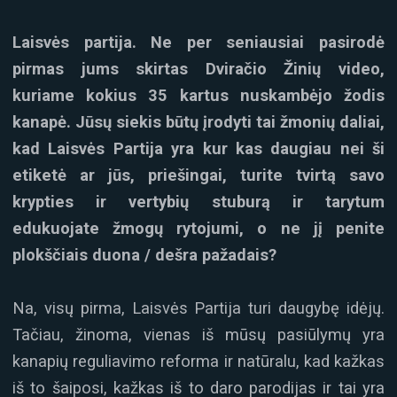
Laisvės partija. Ne per seniausiai pasirodė
pirmas jums skirtas Dviračio Žinių video,
kuriame kokius 35 kartus nuskambėjo žodis
kanapė. Jūsų siekis būtų įrodyti tai žmonių daliai,
kad Laisvės Partija yra kur kas daugiau nei ši
etiketė ar jūs, priešingai, turite tvirtą savo
krypties ir vertybių stuburą ir tarytum
edukuojate žmogų rytojumi, o ne jį penite
plokščiais duona / dešra pažadais?
Na, visų pirma, Laisvės Partija turi daugybę idėjų.
Tačiau, žinoma, vienas iš mūsų pasiūlymų yra
kanapių reguliavimo reforma ir natūralu, kad kažkas
iš to šaiposi, kažkas iš to daro parodijas ir tai yra