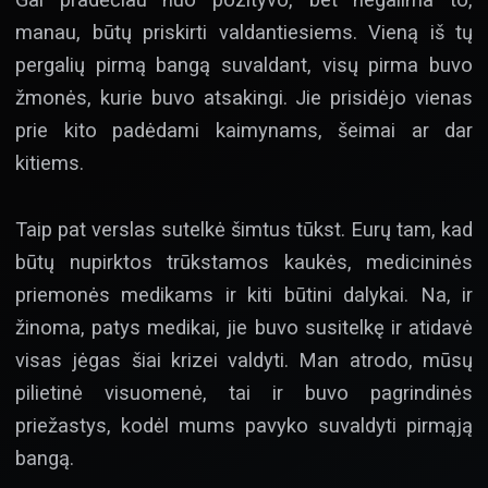
manau, būtų priskirti valdantiesiems. Vieną iš tų
pergalių pirmą bangą suvaldant, visų pirma buvo
žmonės, kurie buvo atsakingi. Jie prisidėjo vienas
prie kito padėdami kaimynams, šeimai ar dar
kitiems.
Taip pat verslas sutelkė šimtus tūkst. Eurų tam, kad
būtų nupirktos trūkstamos kaukės, medicininės
priemonės medikams ir kiti būtini dalykai. Na, ir
žinoma, patys medikai, jie buvo susitelkę ir atidavė
visas jėgas šiai krizei valdyti. Man atrodo, mūsų
pilietinė visuomenė, tai ir buvo pagrindinės
priežastys, kodėl mums pavyko suvaldyti pirmąją
bangą.