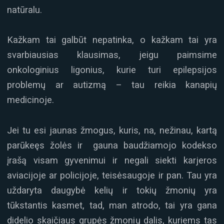
natūralu.
Kažkam tai galbūt nepatinka, o kažkam tai yra
svarbiausias klausimas, jeigu paimsime
onkologinius ligonius, kurie turi epilepsijos
problemų ar autizmą – tau reikia kanapių
medicinoje.
Jei tu esi jaunas žmogus, kuris, na, nežinau, kartą
parūkeęs žolės ir gauna baudžiamojo kodekso
įrašą visam gyvenimui ir negali siekti karjeros
aviacijoje ar policijoje, teisėsaugoje ir pan. Tau yra
uždaryta daugybė kelių ir tokių žmonių yra
tūkstantis kasmet, tad, man atrodo, tai yra gana
didelio skaičiaus grupės žmonių dalis, kuriems tas