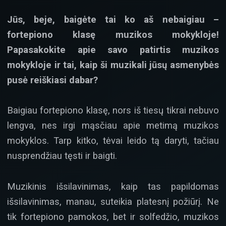
Jūs, beje, baigėte tai ko aš nebaigiau –
fortepiono klasę muzikos mokykloje!
Papasakokite apie savo patirtis muzikos
mokykloje ir tai, kaip ši muzikali jūsų asmenybės
pusė reiškiasi dabar?
Baigiau fortepiono klasę, nors iš tiesų tikrai nebuvo
lengva, nes irgi mąsčiau apie metimą muzikos
mokyklos. Tarp kitko, tėvai leido tą daryti, tačiau
nusprendžiau tęsti ir baigti.
Muzikinis išsilavinimas, kaip tas papildomas
išsilavinimas, manau, suteikia platesnį požiūrį. Ne
tik fortepiono pamokos, bet ir solfedžio, muzikos