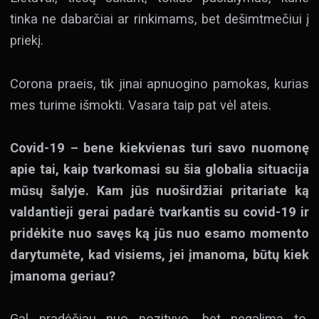
tinka ne dabarčiai ar rinkimams, bet dešimtmečiui į
priekį.
Corona praeis, tik jinai apnuogino pamokas, kurias
mes turime išmokti. Vasara taip pat vėl ateis.
Covid-19 – bene kiekvienas turi savo nuomonę
apie tai, kaip tvarkomasi su šia globalia situacija
mūsų šalyje. Kam jūs nuoširdžiai pritariate ką
valdantieji gerai padarė tvarkantis su covid-19 ir
pridėkite nuo savęs ką jūs nuo esamo momento
darytumėte, kad visiems, jei įmanoma, būtų kiek
įmanoma geriau?
Gal pradėčiau nuo pozityvo, bet negalima to,