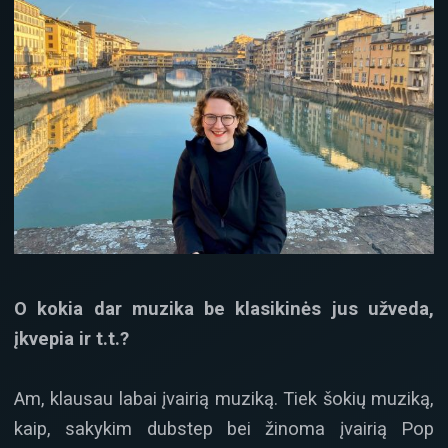
O kokia dar muzika be klasikinės jus užveda,
įkvepia ir t.t.?
Am, klausau labai įvairią muziką. Tiek šokių muziką,
kaip, sakykim dubstep bei žinoma įvairią Pop