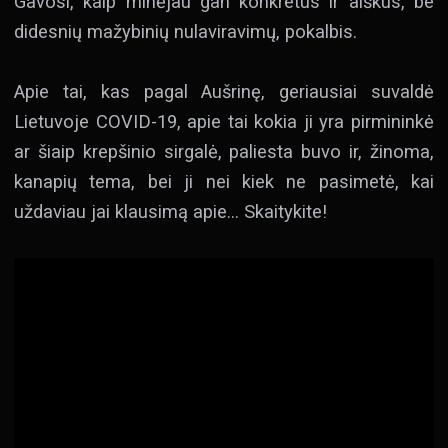
Gavosi, kaip minėjau gan konkretus ir aiškus, be
didesnių mažybinių nulaviravimų, pokalbis.
Apie tai, kas pagal Aušrinę, geriausiai suvaldė
Lietuvoje COVID-19, apie tai kokia ji yra pirmininkė
ar šiaip krepšinio sirgalė, paliesta buvo ir, žinoma,
kanapių tema, bei ji nei kiek ne pasimetė, kai
uždaviau jai klausimą apie… Skaitykite!