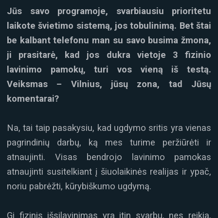
Jūs savo programoje, svarbiausiu prioritetu
laikote švietimo sistemą, jos tobulinimą. Bet štai
be kalbant telefonu man su savo busima žmona,
ji prasitarė, kad jos dukra vietoje 3 fizinio
lavinimo pamokų, turi vos vieną iš testą.
Veiksmas – Vilnius, jūsų zona, tad Jūsų
komentarai?
Na, tai taip pasakysiu, kad ugdymo sritis yra vienas
pagrindinių darbų, ką mes turime peržiūrėti ir
atnaujinti. Visas bendrojo lavinimo pamokas
atnaujinti susitelkiant į šiuolaikinės realijas ir ypač,
noriu pabrėžti, kūrybiškumo ugdymą.
Gi fizinis išsilavinimas yra itin svarbu, nes reikia,