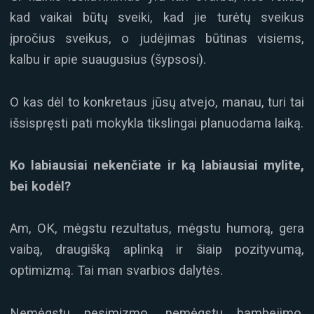
kad vaikai būtų sveiki, kad jie turėtų sveikus
įpročius sveikus, o judėjimas būtinas visiems,
kalbu ir apie suaugusius (šypsosi).
O kas dėl to konkretaus jūsų atvejo, manau, turi tai
išsispręsti pati mokykla tikslingai planuodama laiką.
Ko labiausiai nekenčiate ir ką labiausiai mylite,
bei kodėl?
Am, OK, mėgstu rezultatus, mėgstu humorą, gera
vaibą, draugišką aplinką ir šiaip pozityvumą,
optimizmą. Tai man svarbios dalytės.
Nemėgstu pesimizmo, nemėgstu bambejimo,