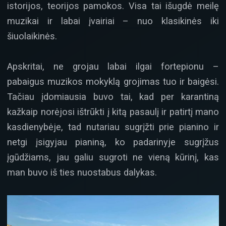
istorijos, teorijos pamokos. Visa tai išugdė meilę
muzikai ir labai įvairiai – nuo klasikinės iki
šiuolaikinės.
Apskritai, ne grojau labai ilgai fortepionu –
pabaigus muzikos mokyklą grojimas tuo ir baigėsi.
Tačiau įdomiausia buvo tai, kad per karantiną
kažkaip norėjosi ištrūkti į kitą pasaulį ir patirtį mano
kasdienybėje, tad nutariau sugrįžti prie pianino ir
netgi įsigyjau pianiną, ko padarinyje sugrįžus
įgūdžiams, jau galiu sugroti ne vieną kūrinį, kas
man buvo iš ties nuostabus dalykas.