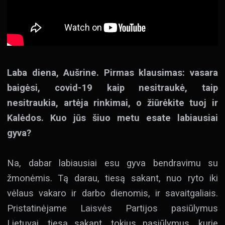
Laba diena, Aušrine. Pirmas klausimas: vasara
baigėsi, covid-19 kaip nesitraukė, taip
nesitraukia, artėja rinkimai, o žiūrėkite tuoj ir
Kalėdos. Kuo jūs šiuo metu esate labiausiai
gyva?
Na, dabar labiausiai esu gyva bendravimu su
žmonėmis. Tą darau, tiesą sakant, nuo ryto iki
vėlaus vakaro ir darbo dienomis, ir savaitgaliais.
Pristatinėjame Laisvės Partijos pasiūlymus
Lietuvai, tiesą sakant, tokius pasiūlymus, kurie