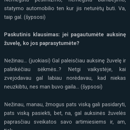
statymo automobilio ten kur jis neturėtų buti. Va,
taip gal. (šypsosi)
Paskutinis klausimas: jei pagautumėte auksinę
žuvelę, ko jos paprasytumėte?
Nežinau… (juokiasi) Gal paleisčiau auksinę žuvelę ir
palinkėčiau sėkmės..? Netgi vaikystėje, kai
zvejodavau gal labiau norėdavau, kad niekas
neuzkibtu, nes man buvo gaila… (šypsosi)
Nežinau, manau, žmogus pats viską gali pasidaryti,
pats viską pasiekti, bet, na, gal auksinės žuvelės
paprasčiau sveikatos savo artimiesiems ir, am,