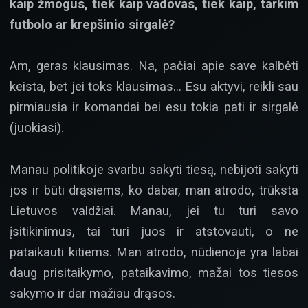
kaip žmogus, tiek kaip vadovas, tiek kaip, tarkim
futbolo ar krepšinio sirgalė?
Am, geras klausimas. Na, pačiai apie save kalbėti
keista, bet jei toks klausimas… Esu aktyvi, reikli sau
pirmiausia ir komandai bei esu tokia pati ir sirgalė
(juokiasi).
Manau politikoje svarbu sakyti tiesą, nebijoti sakyti
jos ir būti drąsiems, ko dabar, man atrodo, trūksta
Lietuvos valdžiai. Manau, jei tu turi savo
įsitikinimus, tai turi juos ir atstovauti, o ne
pataikauti kitiems. Man atrodo, nūdienoje yra labai
daug prisitaikymo, pataikavimo, mažai tos tiesos
sakymo ir dar mažiau drąsos.