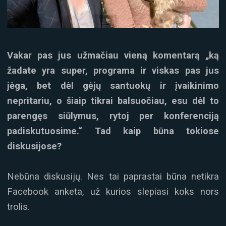
Vakar pas jus užmačiau vieną komentarą „ką
žadate yra super, programa ir viskas pas jus
jėga, bet dėl gėjų santuokų ir įvaikinimo
nepritariu, o šiaip tikrai balsuočiau, esu dėl to
parengęs siūlymus, rytoj per konferenciją
padiskutuosime.“ Tad kaip būna tokiose
diskusijose?
Nebūna diskusijų. Nes tai paprastai būna netikra
Facebook anketa, už kurios slepiasi koks nors
trolis.