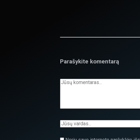
Parašykite komentarą
Noriu savo interneto naršyklėje išsa