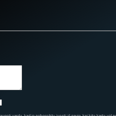
ugoti vardą, kad jo nebereiktų įvesti iš naujo, kai kitą kartą vėl 