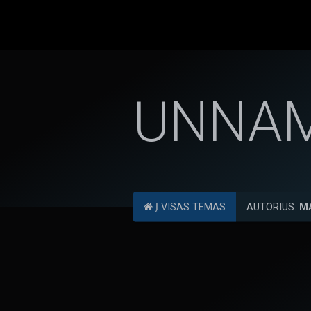
UNNA
Į VISAS TEMAS
AUTORIUS:
M