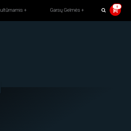
ultūrnamis
Garsų Gelmės