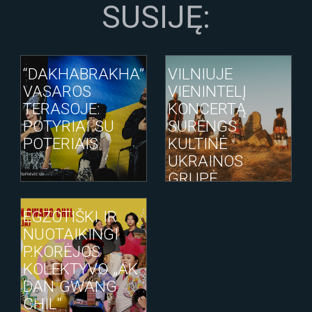
SUSIJĘ:
“DAKHABRAKHA”
VILNIUJE
VASAROS
VIENINTELĮ
TERASOJE:
KONCERTĄ
POTYRIAI SU
SURENGS
POTERIAIS
KULTINĖ
UKRAINOS
GRUPĖ
„DAKHABRAKHA“
EGZOTIŠKI IR
NUOTAIKINGI
P.KORĖJOS
KOLEKTYVO „AK
DAN GWANG
CHIL“