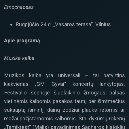
Etnochaosas
Rugpjūčio 24 d. „Vasaros terasa”, Vilnius
Apie programą
Muzika kalba
Muzikos kalba yra universali – tai patvirtins
kiekvienas „GM Gyvai“ koncertų lankytojas.
Festivalio scenoje šiuolaikinio žmogaus balsas
vietinėmis kalbomis pasakos tautų per šimtmečius
sukauptą išmintį, dainų žodžiai plauks retomis ar
mažai pažįstamomis kalbomis. Štai dykumų rokerių
„Tamikrest” (Malis) pavadinimas Sacharos klajoklių