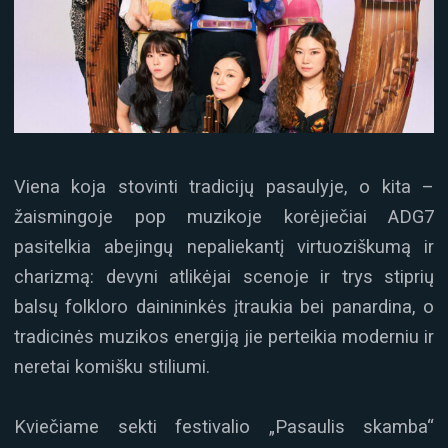
Viena koja stovinti tradicijų pasaulyje, o kita –
žaismingoje pop muzikoje korėjiečiai ADG7
pasitelkia abejingų nepaliekantį virtuoziškumą ir
charizmą: devyni atlikėjai scenoje ir trys stiprių
balsų folkloro dainininkės įtraukia bei panardina, o
tradicinės muzikos energiją jie perteikia moderniu ir
neretai komišku stiliumi.
Kviečiame sekti festivalio „Pasaulis skamba“