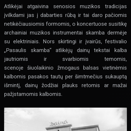
Atlikėjai atgaivina senosios muzikos tradicijas
įvilkdami jas į dabarties rūbą ir tai daro pačiomis
netikėčiausiomis formomis, o koncertuose susitikę
archainiai muzikos instrumentai skamba dermėje
su elektriniais. Nors skirtingi ir įvairūs, festivalio
„Pasaulis skamba“ atlikėjų dainų tekstai kalba
jautriomis ir svarbiomis temomis,
scenoje šiuolaikinio žmogaus balsas vietinėmis
kalbomis pasakos tautų per šimtmečius sukauptą
išmintį, dainų žodžiai plauks retomis ar mažai
pažįstamomis kalbomis.