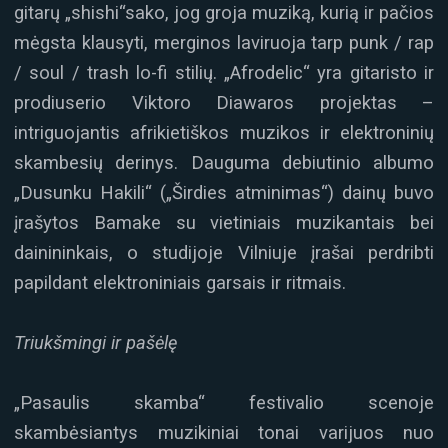
gitarų „shishi“sako, jog groja muziką, kurią ir pačios
mėgsta klausyti, merginos laviruoja tarp punk / rap
/ soul / trash lo-fi stilių. „Afrodelic“ yra gitaristo ir
prodiuserio Viktoro Diawaros projektas –
intriguojantis afrikietiškos muzikos ir elektroninių
skambesių derinys. Dauguma debiutinio albumo
„Dusunku Hakili“ („Širdies atminimas“) dainų buvo
įrašytos Bamake su vietiniais muzikantais bei
dainininkais, o studijoje Vilniuje įrašai perdribti
papildant elektroniniais garsais ir ritmais.
Triukšmingi ir pašėlę
„Pasaulis skamba“ festivalio scenoje
skambėsiantys muzikiniai tonai varijuos nuo