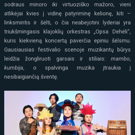
sodraus minoro iki virtuoziško mažoro, vieni
atlikėjai kvies į vidinę patyriminę kelionę, kiti –
linksmintis ir šėlti, o čia neabejotini lyderiai yra
triukšmingasis klajoklių orkestras „Opsa Dehëli“,
kuris kiekvieną koncertą paverčia epiniu šėlsmu.
Gausiausias festivalio scenoje muzikantų būrys
leidžia žongliruoti garsais ir stiliais:
mambo
,
kumbija
, o spalvinga muzika įtraukia į
nesibaigiančią šventę.