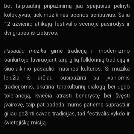
bet tarptautinį pripažinimą jau spėjusius pelnyti
kolektyvus, tiek muzikinės scenos senbuvius. Šalia
12 užsienio atlikėjų festivalio scenoje pasirodys ir
dvi grupės iš Lietuvos.
Pasaulio muzika
gimė tradicijų ir modernizmo
sankirtoje, laviruojant tarp gilių folklorinių tradicijų ir
šiuolaikinio pasaulio masinės kultūros. Ši muzika
leidžia iš arčiau susipažinti su įvairiomis
tradicijomis, skatina tarpkultūrinį dialogą bei ugdo
toleranciją, kviečia atrasti bendrystę bei švęsti
įvairovę, taip pat padeda mums patiems suprasti ir
giliau pažinti savas tradicijas, tad festivalis vykdo ir
švietėjišką misiją.