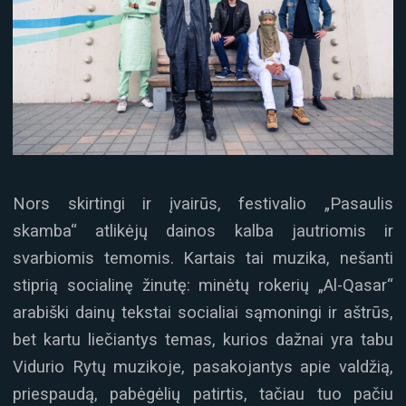
Nors skirtingi ir įvairūs, festivalio „Pasaulis
skamba“ atlikėjų dainos kalba jautriomis ir
svarbiomis temomis. Kartais tai muzika, nešanti
stiprią socialinę žinutę: minėtų rokerių „Al-Qasar“
arabiški dainų tekstai socialiai sąmoningi ir aštrūs,
bet kartu liečiantys temas, kurios dažnai yra tabu
Vidurio Rytų muzikoje, pasakojantys apie valdžią,
priespaudą, pabėgėlių patirtis, tačiau tuo pačiu