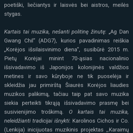
poetiški, liečiantys ir laisvės bei aistros, meilės
stygas.
Kartais tai muzika, nešanti politinę žinutę
: „Ag Dan
Gwang Chil” (ADG7), kurios pavadinimas reiškia
„Korėjos išsilaisvinimo diena“, susibūrė 2015 m.
Pietų Korėjai minint 70-ąsias nacionalinio
išsivadavimo iš Japonijos kolonijinės valdžios
metines ir savo kūryboje ne tik puoselėja ir
skleidžia jau primirštą Šiaurės Korėjos liaudies
muzikos palikimą, tačiau taip pat savo muzika
siekia perteikti tikrąją išsivadavimo prasmę bei
susivienijimo troškimą.
O kartais tai muzika,
neleidžianti tradicijai išnykti
: Karolinos Cichos ir Co.
(Lenkija) inicijuotas muzikinis projektas ,,Karaimų