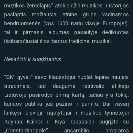
muzikos žemėlapis“ atskleidžia muzikos ir istorijos
paslaptis mažiausia etnine grupe vadinamos
bendruomenės (vos 1600 narių visoje Europoje!),
tai ir pirmasis albumas pasaulyje dedikuotas
išsibarsčiusiai šios tautos tradicinei muzikai.
Nepažinti ir sugrįžtantys
“GM gyvai:” savo klausytojui nuolat lepina naujais
atradimais, tad dauguma festivalio atlikėjų
Lietuvoje pasirodys pirmą kartą, tačiau yra tokių,
kuriuos publika jau pažino ir pamilo. Dar vasarį
lankęsi laisvieji mąstytojai ir muzikos tyrinėtojai
Kayhan Kalhor ir Kiya Tabassian sugrįžta su
„Constantinopole” ansamblio programa