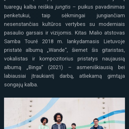
tuaregų kalba reiškia
jungtis
– puikus pavadinimas
penketukui, taip sėkmingai jungiančiam
nesenstančias kultūros vertybes su moderniais
pasaulio garsais ir vizijomis. Kitas Malio atstovas
Samba Touré 2018 m. lankydamasis Lietuvoje
pristatė albumą „Wande“, šiemet šis gitaristas,
vokalistas ir kompozitorius pristatys naujausią
albumą „Binga“ (2021) – asmeniškiausią bei
labiausiai įtraukiantį darbą, atliekamą gimtąja
songajų kalba.