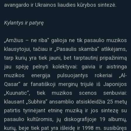
avangardo ir Ukrainos liaudies kūrybos sintezė.
Kylantys ir patyrę
„Amžius – ne riba“ galioja ne tik pasaulio muzikos
klausytojui, tačiau ir „Pasaulis skamba“ atlikėjams,
tarp kurių yra tiek jauni, bet tarptautinį pripažinimą
jau spėję pelnyti kolektyvai: gaivia ir aistringa
muzikos energija pulsuojantys rokeriai „Al-
Qasar” ar fanatiškoji merginų trijulė iš Japonijos
„Kuunatic“, tiek muzikos scenos senbuviai:
klausant „Subhira“ ansamblio atsiskleidžia 25 metų
patirtis tyrinėjant etninę muziką ir jos sintezę su
pasaulio kultūromis, jų diskografijoje 19 albumų,
kurių, beje tiek pat yra išleidę ir 1998 m. susibūręs