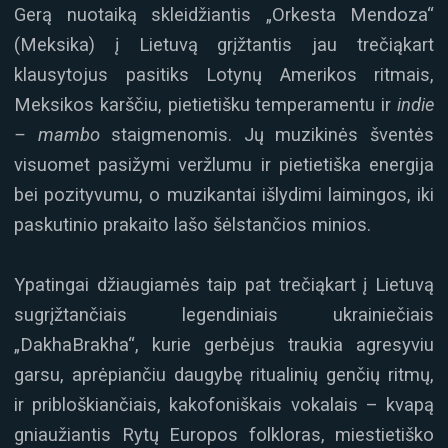
Gerą nuotaiką skleidžiantis „Orkesta Mendoza“
(Meksika) į Lietuvą grįžtantis jau trečiąkart
klausytojus pasitiks Lotynų Amerikos ritmais,
Meksikos karščiu, pietietišku temperamentu ir
indie
– mambo
staigmenomis. Jų muzikinės šventės
visuomet pasižymi veržlumu ir pietietiška energija
bei pozityvumu, o muzikantai išlydimi laimingos, iki
paskutinio prakaito lašo šėlstančios minios.
Ypatingai džiaugiamės taip pat trečiąkart į Lietuvą
sugrįžtančiais legendiniais ukrainiečiais
„DakhaBrakha“, kurie gerbėjus traukia agresyviu
garsu, aprėpiančiu daugybę ritualinių genčių ritmų,
ir pribloškiančiais, kakofoniškais vokalais – kvapą
gniaužiantis Rytų Europos folkloras, miestietiško