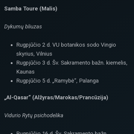
Samba Toure (Malis)
Dykumų bliuzas
Rugpjūčio 2 d. VU botanikos sodo Vingio
skyrius, Vilnius
Rugpjūčio 3 d. Šv. Sakramento bažn. kiemelis,
Kaunas
Rugpjūčio 5 d. „Ramybė“, Palanga
„Al-Qasar“ (Alžyras/Marokas/Prancūzija)
Vidurio Rytų psichodelika
Rugpjūčio 16 d. Šv. Sakramento bažn.