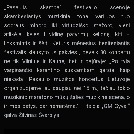
„Pasaulis skamba“ festivalio scenoje
skambėsiantys muzikiniai tonai varijuos nuo
sodraus minoro iki virtuoziško mažoro, vieni
atlikėjai kvies į vidinę patyrimų kelionę, kiti –
linksmintis ir šėlti. Keturis mėnesius besitęsiantis
festivalis klausytojus pakvies į beveik 30 koncertų
ne tik Vilniuje ir Kaune, bet ir pajūryje: „Po tyla
varginančio karantino suskambam garsiai kaip
niekada! Pasaulio muzikos koncertus Lietuvoje
organizuojame jau daugiau nei 15 m., tačiau tokio
muzikinio maratono mūsų šalies muzikinė scena, o
ir mes patys, dar nematėme.“ – teigia „GM Gyvai“
galva Žilvinas Švarplys.