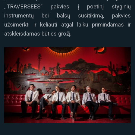
,,TRAVERSEES“ pakvies į poetinį styginių
instrumentų bei balsų susitikimą, pakvies
užsimerkti ir keliauti atgal laiku primindamas ir
atskleisdamas būties grožį.