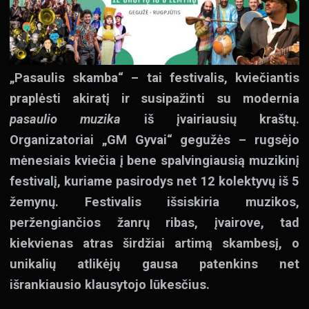
„Pasaulis skamba“ – tai festivalis, kviečiantis
praplėsti akiratį ir susipažinti su modernia
pasaulio muzika
iš įvairiausių kraštų.
Organizatoriai „GM Gyvai“ gegužės – rugsėjo
mėnesiais kviečia į bene spalvingiausią muzikinį
festivalį, kuriame pasirodys net 12 kolektyvų iš 5
žemynų. Festivalis išsiskiria muzikos,
peržengiančios žanrų ribas, įvairove, tad
kiekvienas atras širdžiai artimą skambesį, o
unikalių atlikėjų gausa patenkins net
išrankiausio klausytojo lūkesčius.