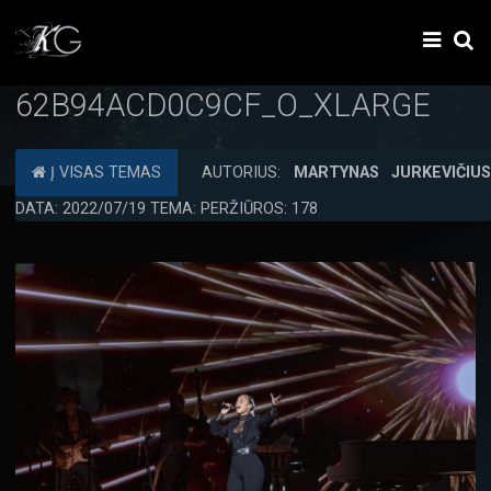
62B94ACD0C9CF_O_XLARGE
Į VISAS TEMAS
AUTORIUS:
MARTYNAS JURKEVIČIU
DATA: 2022/07/19 TEMA: PERŽIŪROS: 178