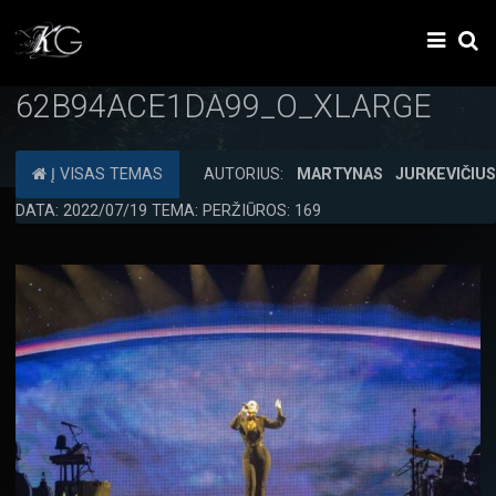
62B94ACE1DA99_O_XLARGE
Į VISAS TEMAS
AUTORIUS:
MARTYNAS JURKEVIČIU
DATA: 2022/07/19 TEMA: PERŽIŪROS: 169