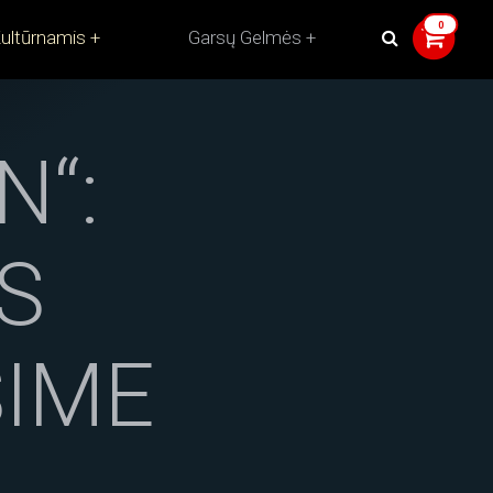
ultūrnamis
Garsų Gelmės
N“:
S
IME