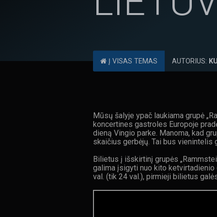
LIETU
Į VISAS TEMAS
AUTORIUS:
K
Mūsų šalyje ypač laukiama grupė „Ram
koncertines gastroles Europoje prad
dieną Vingio parke. Manoma, kad grup
skaičius gerbėjų. Tai bus vienintelis
Bilietus į išskirtinį grupės „Rammste
galima įsigyti nuo kito ketvirtadienio
val. (tik 24 val.), pirmieji bilietus g