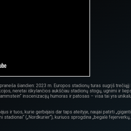
praneša šiandien: 2023 m. Europos stadionų turas sugrįš trečiąjį k
cijos, neretai iškylančios aukščiau stadionų stogų, ugnimi ir lie
mstein“ inscenizacijų humoras ir patosas – visa tai yra unikalu
s ir tuos, kurie gerbėjais dar taps ateityje, naujai patirti „gigan
ilni stadionai“ („Nordkurier“), kuriuos sprogdina „begalė fejerverk