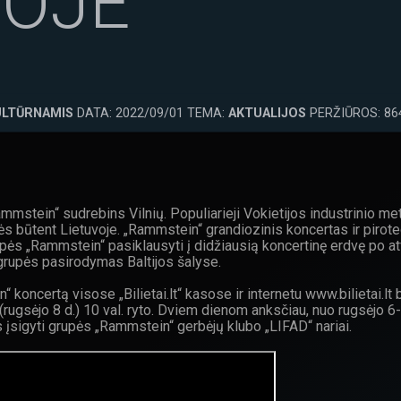
VOJE
ULTŪRNAMIS
DATA: 2022/09/01 TEMA:
AKTUALIJOS
PERŽIŪROS: 86
mstein“ sudrebins Vilnių. Populiarieji Vokietijos industrinio m
ės būtent Lietuvoje. „Rammstein“ grandiozinis koncertas ir piro
ės „Rammstein“ pasiklausyti į didžiausią koncertinę erdvę po at
 grupės pasirodymas Baltijos šalyse.
in“ koncertą visose „Bilietai.lt“ kasose ir internetu www.bilietai
 (rugsėjo 8 d.) 10 val. ryto. Dviem dienom anksčiau, nuo rugsėjo 6
alės įsigyti grupės „Rammstein“ gerbėjų klubo „LIFAD“ nariai.