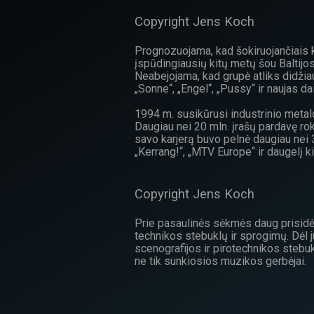
Copyright Jens Koch
Prognozuojama, kad šokiruojančiais k
įspūdingiausių kitų metų šou Baltijo
Neabejojama, kad grupė atliks didžiaus
„Sonne“, „Engel“, „Pussy“ ir naujas da
1994 m. susikūrusi industrinio metal
Daugiau nei 20 mln. įrašų pardavę rok
savo karjerą buvo pelnė daugiau nei 
„Kerrang!“, „MTV Europe“ ir daugelį 
Copyright Jens Koch
Prie pasaulinės sėkmės daug prisidė
technikos stebuklų ir sprogimų. Dė
scenografijos ir pirotechnikos stebuk
ne tik sunkiosios muzikos gerbėjai.