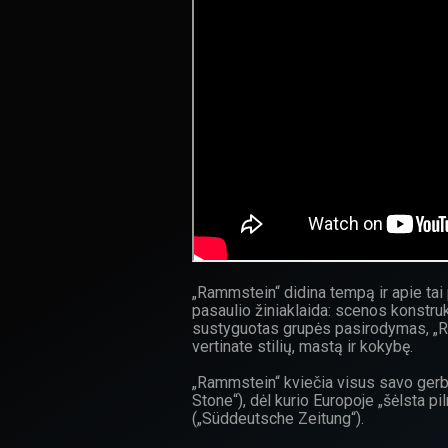
„Rammstein“ didina tempą ir apie tai 
pasaulio žiniaklaida: scenos konstruk
sustyguotas grupės pasirodymas, „Ram
vertinate stilių, mastą ir kokybę.
„Rammstein“ kviečia visus savo gerbėju
Stone“), dėl kurio Europoje „šėlsta p
(„Süddeutsche Zeitung“).