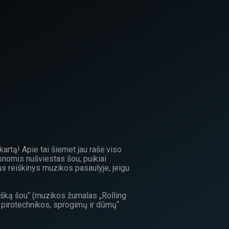
artą! Apie tai šiemet jau rašė viso
psnomis nušviestas šou, puikiai
s reiškinys muzikos pasaulyje, jeigu
tišką šou“ (muzikos žurnalas „Rolling
ų, pirotechnikos, sprogimų ir dūmų“