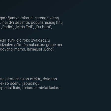
garsėjantys rokeriai surengs vieną
nei dvi dešimtis populiariausių hitų.
„Radio“, „Mein Teil“, „Du Hast“,
čio sunkiojo roko žvaigždžių.
 didžiulės sėkmės sulaukusi grupė per
pdovanojimams, laimėjusi „Echo“,
sta pirotechnikos efektų, šviesos
sekso scenų, įspūdingų
pektakliais, kuriuose mielai lankosi