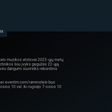
48
etalo muzikos atstovai 2023-ųjų metų
technikos šou įvyks gegužės 22-ąją
viru dangumi susirinks rekordinis
.lt bei eventim.com/rammstein bus
-osios 10 val. iki rugsėjo 7-osios 10