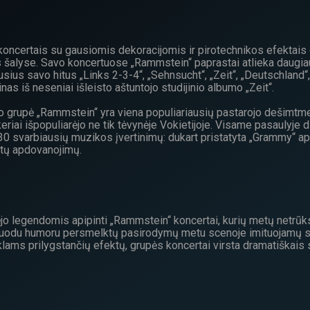
oncertais su gausiomis dekoracijomis ir pirotechnikos efektais 
s šalyse. Savo koncertuose „Rammstein“ paprastai atlieka daugiau 
ius savo hitus „Links 2-3-4“, „Sehnsucht“, „Zeit“, „Deutschland“, 
inas iš neseniai išleisto aštuntojo studijinio albumo „Zeit“.
o grupė „Rammstein“ yra viena populiariausių pastarojo dešimtme
eriai išpopuliarėjo ne tik tėvynėje Vokietijoje. Visame pasaulyje
30 svarbiausių muzikos įvertinimų: dukart pristatyta „Grammy“ a
kitų apdovanojimų.
jo legendomis apipinti „Rammstein“ koncertai, kurių metų netrūk
l juodu humoru persmelktų pasirodymų metu scenoje imituojamų 
lams prilygstančių efektų, grupės koncertai virsta dramatiškais s