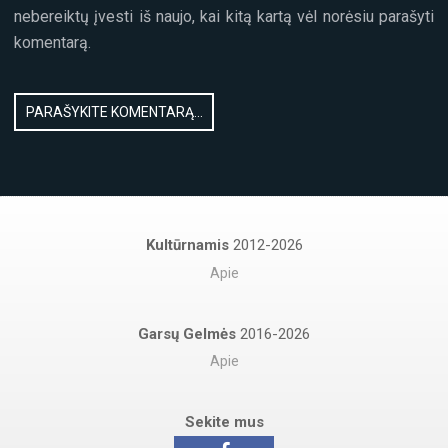
nebereiktų įvesti iš naujo, kai kitą kartą vėl norėsiu parašyti
komentarą.
Kultūrnamis
2012-2026
Apie
Garsų Gelmės
2016-2026
Apie
Sekite mus