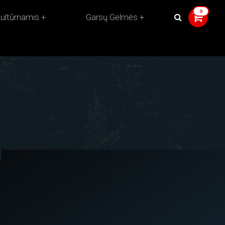
ultūrnamis
Garsų Gelmės