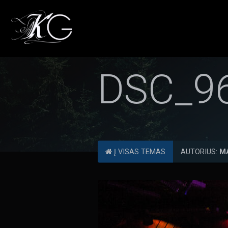
DSC_9
Į VISAS TEMAS
AUTORIUS:
M