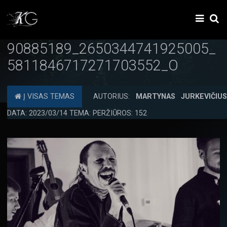
90885189_2650344741925005_
5811846717271703552_O
Į VISAS TEMAS
AUTORIUS:
MARTYNAS JURKEVIČIU
DATA: 2023/03/14 TEMA: PERŽIŪROS: 152