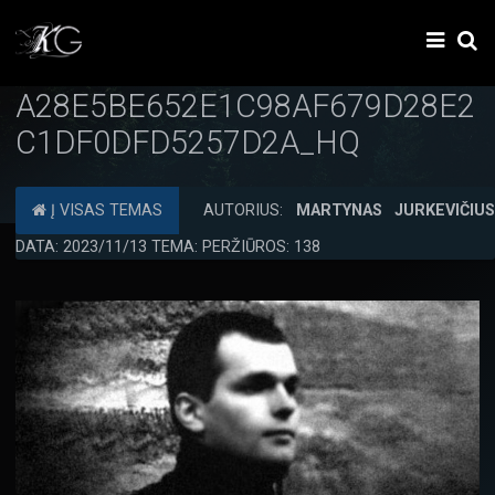
A28E5BE652E1C98AF679D28E2
C1DF0DFD5257D2A_HQ
Į VISAS TEMAS
AUTORIUS:
MARTYNAS JURKEVIČIU
DATA: 2023/11/13 TEMA: PERŽIŪROS: 138