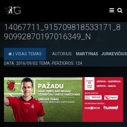
14067711_915709818533171_8
90992870197016349_N
Į VISAS TEMAS
AUTORIUS:
MARTYNAS JURKEVIČIU
DATA: 2016/09/02 TEMA: PERŽIŪROS: 124