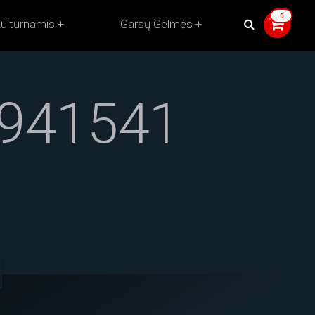
ultūrnamis
Garsų Gelmės
941541