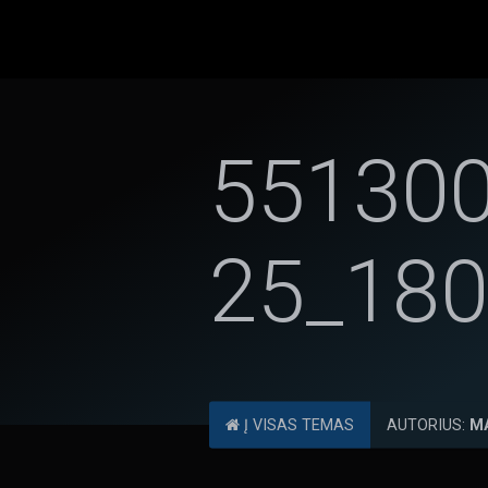
55130
25_18
Į VISAS TEMAS
AUTORIUS:
M