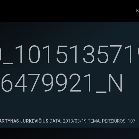
K
0_101513571
06479921_N
ARTYNAS JURKEVIČIUS
DATA: 2013/03/19 TEMA: PERŽIŪROS: 107