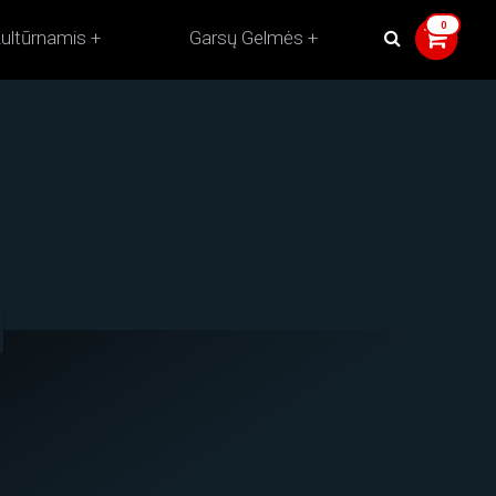
ultūrnamis
Garsų Gelmės