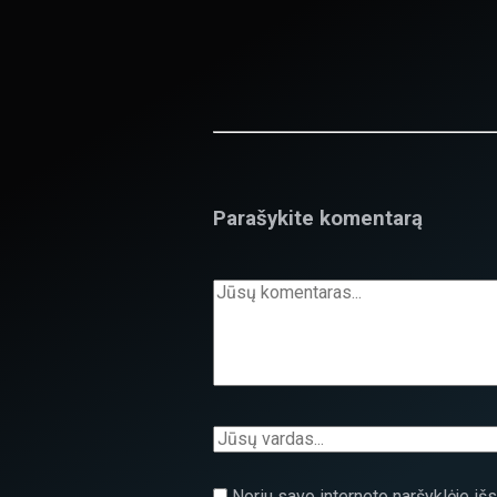
Parašykite komentarą
Noriu savo interneto naršyklėje išsa