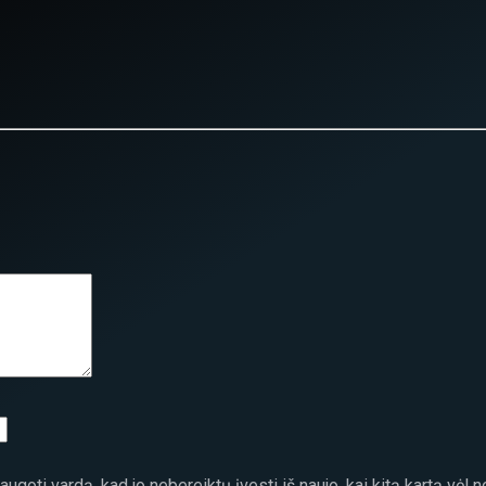
ugoti vardą, kad jo nebereiktų įvesti iš naujo, kai kitą kartą vėl 