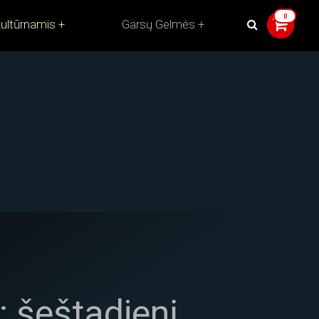
ultūrnamis
Garsų Gelmės
: šeštadienį