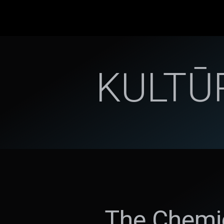
KULTŪ
„The Chemic