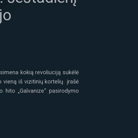
jo
tsimena kokią revoliuciją sukėlė
vieną iš vizitinių kortelių įrašė
 hito „Galvanize“ pasirodymo