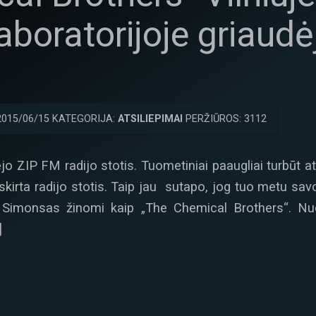
aboratorijoje griaudė
2015/06/15 KATEGORIJA:
ATSILIEPIMAI
PERŽIŪROS: 3112
jo ZIP FM radijo stotis. Tuometiniai paaugliai turbūt a
 skirta radijo stotis. Taip jau sutapo, jog tuo metu savo 
imonsas žinomi kaip „The Chemical Brothers“. Nuo
]