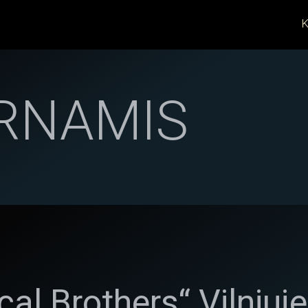
K
RNAMIS
al Brothers“ Vilniuje